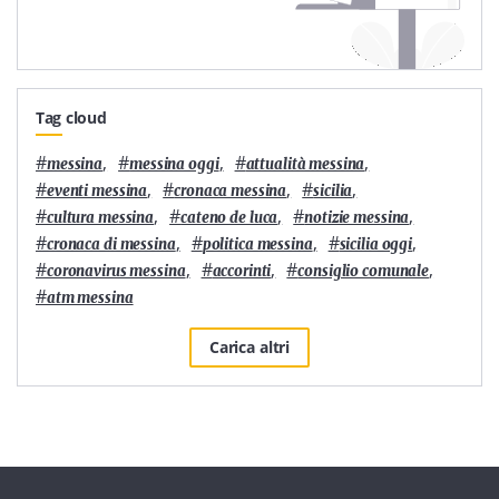
Tag cloud
#
,
#
,
#
,
messina
messina oggi
attualità messina
#
,
#
,
#
,
eventi messina
cronaca messina
sicilia
#
,
#
,
#
,
cultura messina
cateno de luca
notizie messina
#
,
#
,
#
,
cronaca di messina
politica messina
sicilia oggi
#
,
#
,
#
,
coronavirus messina
accorinti
consiglio comunale
#
atm messina
Carica altri