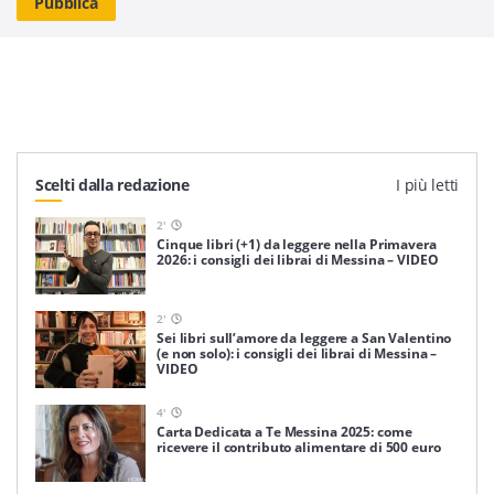
Scelti dalla redazione
I più letti
2
'
Cinque libri (+1) da leggere nella Primavera
2026: i consigli dei librai di Messina – VIDEO
2
'
Sei libri sull’amore da leggere a San Valentino
(e non solo): i consigli dei librai di Messina –
VIDEO
4
'
Carta Dedicata a Te Messina 2025: come
ricevere il contributo alimentare di 500 euro