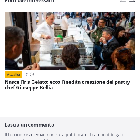
Potrebbe interessarti
Attualità
7
'
Nasce l’Iris Gelato: ecco l’inedita creazione del pastry
chef Giuseppe Bellia
Lascia un commento
Il tuo indirizzo email non sarà pubblicato.
I campi obbligatori