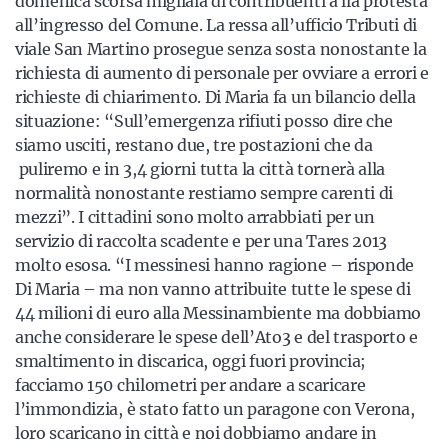
domenica scorsa migliaia di contribuenti a lla protesta
all’ingresso del Comune. La ressa all’ufficio Tributi di
viale San Martino prosegue senza sosta nonostante la
richiesta di aumento di personale per ovviare a errori e
richieste di chiarimento. Di Maria fa un bilancio della
situazione: “Sull’emergenza rifiuti posso dire che
siamo usciti, restano due, tre postazioni che da
puliremo e in 3,4 giorni tutta la città tornerà alla
normalità nonostante restiamo sempre carenti di
mezzi”. I cittadini sono molto arrabbiati per un
servizio di raccolta scadente e per una Tares 2013
molto esosa. “I messinesi hanno ragione – risponde
Di Maria – ma non vanno attribuite tutte le spese di
44 milioni di euro alla Messinambiente ma dobbiamo
anche considerare le spese dell’Ato3 e del trasporto e
smaltimento in discarica, oggi fuori provincia;
facciamo 150 chilometri per andare a scaricare
l’immondizia, è stato fatto un paragone con Verona,
loro scaricano in città e noi dobbiamo andare in