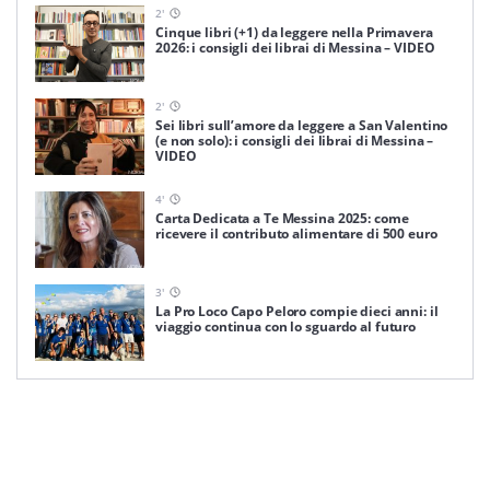
2
'
Cinque libri (+1) da leggere nella Primavera
2026: i consigli dei librai di Messina – VIDEO
2
'
Sei libri sull’amore da leggere a San Valentino
(e non solo): i consigli dei librai di Messina –
VIDEO
4
'
Carta Dedicata a Te Messina 2025: come
ricevere il contributo alimentare di 500 euro
3
'
La Pro Loco Capo Peloro compie dieci anni: il
viaggio continua con lo sguardo al futuro