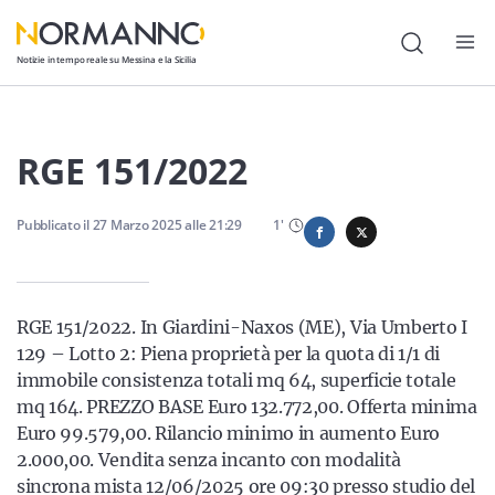
Notizie in tempo reale su Messina e la Sicilia
Attualità
RGE 151/2022
Cronaca
Pubblicato il
Politica
27 Marzo 2025
alle
21:29
1
'
Cultura
Lavoro
RGE 151/2022. In Giardini-Naxos (ME), Via Umberto I
129 – Lotto 2: Piena proprietà per la quota di 1/1 di
Società
immobile consistenza totali mq 64, superficie totale
Economia
mq 164. PREZZO BASE Euro 132.772,00. Offerta minima
Euro 99.579,00. Rilancio minimo in aumento Euro
Sport
2.000,00. Vendita senza incanto con modalità
sincrona mista 12/06/2025 ore 09:30 presso studio del