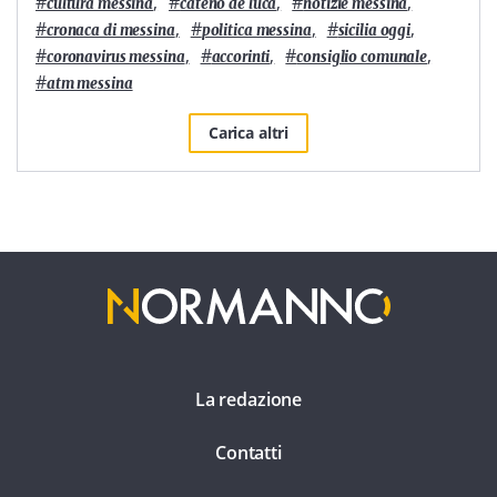
#
,
#
,
#
,
cultura messina
cateno de luca
notizie messina
#
,
#
,
#
,
cronaca di messina
politica messina
sicilia oggi
#
,
#
,
#
,
coronavirus messina
accorinti
consiglio comunale
#
atm messina
Carica altri
La redazione
Contatti