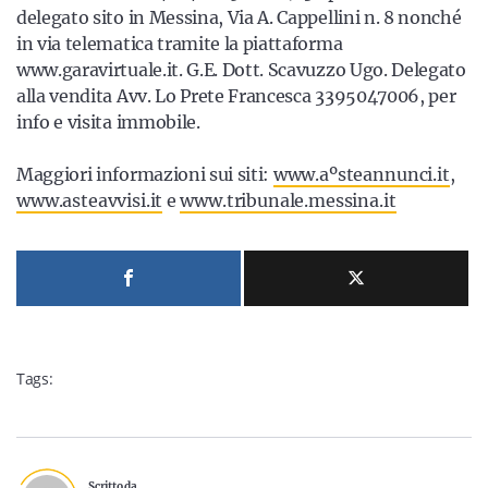
Sicilia
delegato sito in Messina, Via A. Cappellini n. 8 nonché
in via telematica tramite la piattaforma
www.garavirtuale.it. G.E. Dott. Scavuzzo Ugo. Delegato
alla vendita Avv. Lo Prete Francesca 3395047006, per
Servizi
info e visita immobile.
Maggiori informazioni sui siti:
www.aºsteannunci.it
,
www.asteavvisi.it
e
www.tribunale.messina.it
Resta sempre aggiornato con le ultime news, iscriviti alla
nostra newsletter
Iscriviti
Tags:
Scritto da