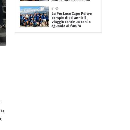
3
'
La Pro Loco Capo Peloro
compie dieci anni: il
viaggio continua con lo
sguardo al futuro
i
to
 e