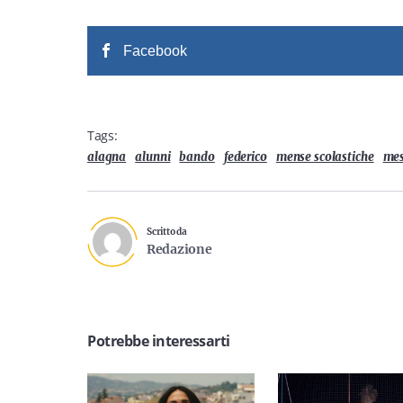
Facebook
Tags:
alagna
alunni
bando
federico
mense scolastiche
mes
Scritto da
Redazione
Potrebbe interessarti