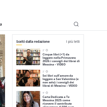
ia
Scelti dalla redazione
I più letti
2
'
Cinque libri (+1) da
leggere nella Primavera
2026: i consigli dei librai di
Messina – VIDEO
2
'
Sei libri sull’amore da
leggere a San Valentino (e
non solo): i consigli dei
librai di Messina – VIDEO
4
'
Carta Dedicata a Te
Messina 2025: come
ricevere il contributo
alimentare di 500 euro