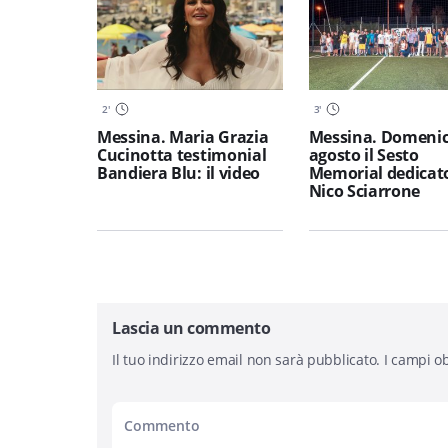
2
'
3
'
Messina. Maria Grazia
Messina. Domenic
Cucinotta testimonial
agosto il Sesto
Bandiera Blu: il video
Memorial dedicat
Nico Sciarrone
Lascia un commento
Il tuo indirizzo email non sarà pubblicato.
I campi ob