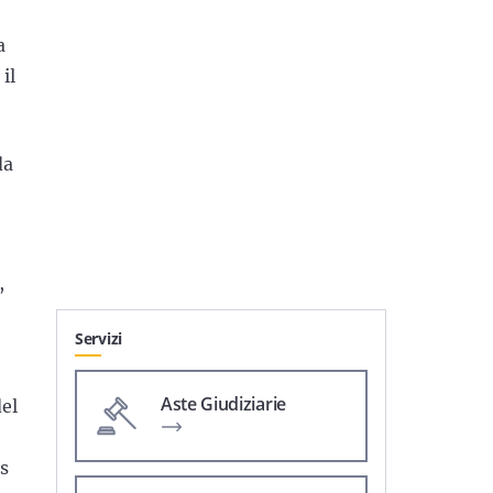
a
il
da
,
Servizi
Aste Giudiziarie
del
s