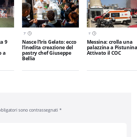
7
'
1
'
a 9
Nasce l’Iris Gelato: ecco
Messina: crolla una
l’inedita creazione del
palazzina a Pistunina
o a
pastry chef Giuseppe
Attivato il COC
Bellia
bligatori sono contrassegnati
*