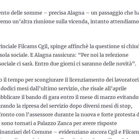
mento delle somme – precisa Alagna – un passaggio che h
emo un’altra riunione sulla vicenda, intanto attendiamo 
nciale Filcams Cgil, spinge affinchè la questione si chiu
sola sociale. E Alagna rassicura: “Per noi la refezione
sociale ci sarà. Entro due giorni ci saranno delle novità”.
o il tempo per scongiurare il licenziamento dei lavoratori
odici mesi dall’ultimo servizio, che risale all’aprile
licare il bando di gara entro il mese di marzo evitando
urando la ripresa del servizio dopo diversi mesi di stop,
nfronto con l’assessore durante la nuova e forte protesta 
 sono tornati a Palazzo Zanca per avere risposte
finanziari del Comune – evidenziano ancora Cgil e Filcam