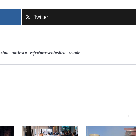
Twitter
sina
protesta
refezione scolastica
scuole