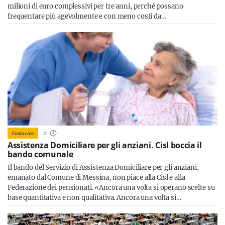
milioni di euro complessivi per tre anni, perché possano
frequentare più agevolmente e con meno costi da…
Sindacale
2
'
Assistenza Domiciliare per gli anziani. Cisl boccia il
bando comunale
Il bando del Servizio di Assistenza Domiciliare per gli anziani,
emanato dal Comune di Messina, non piace alla Cisl e alla
Federazione dei pensionati. «Ancora una volta si operano scelte su
base quantitativa e non qualitativa. Ancora una volta si…