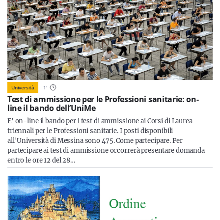
Università
1
'
Test di ammissione per le Professioni sanitarie: on-
line il bando dell’UniMe
E' on-line il bando per i test di ammissione ai Corsi di Laurea
triennali per le Professioni sanitarie. I posti disponibili
all'Università di Messina sono 475. Come partecipare. Per
partecipare ai test di ammissione occorrerà presentare domanda
entro le ore 12 del 28…