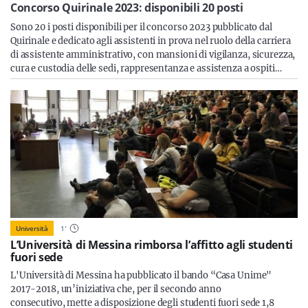
Sicilia
Concorso Quirinale 2023: disponibili 20 posti
Sono 20 i posti disponibili per il concorso 2023 pubblicato dal
Quirinale e dedicato agli assistenti in prova nel ruolo della carriera
di assistente amministrativo, con mansioni di vigilanza, sicurezza,
cura e custodia delle sedi, rappresentanza e assistenza a ospiti…
Servizi
Resta sempre aggiornato con le ultime news, iscriviti alla
nostra newsletter
Iscriviti
Università
1
'
L’Università di Messina rimborsa l’affitto agli studenti
fuori sede
L'Università di Messina ha pubblicato il bando “Casa Unime"
2017-2018, un’iniziativa che, per il secondo anno
consecutivo, mette a disposizione degli studenti fuori sede 1,8