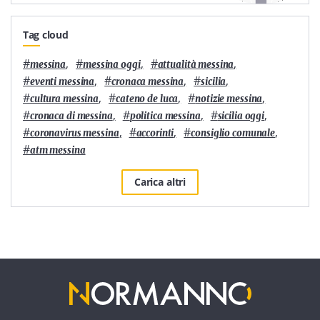
Tag cloud
#
,
#
,
#
,
messina
messina oggi
attualità messina
#
,
#
,
#
,
eventi messina
cronaca messina
sicilia
#
,
#
,
#
,
cultura messina
cateno de luca
notizie messina
#
,
#
,
#
,
cronaca di messina
politica messina
sicilia oggi
#
,
#
,
#
,
coronavirus messina
accorinti
consiglio comunale
#
atm messina
Carica altri