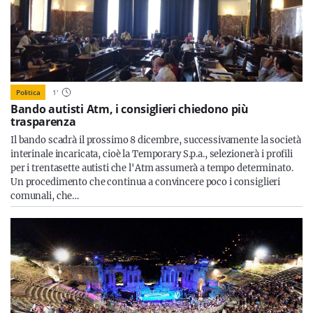
Politica
1
'
Bando autisti Atm, i consiglieri chiedono più
trasparenza
Il bando scadrà il prossimo 8 dicembre, successivamente la società
interinale incaricata, cioè la Temporary S.p.a., selezionerà i profili
per i trentasette autisti che l'Atm assumerà a tempo determinato.
Un procedimento che continua a convincere poco i consiglieri
comunali, che…