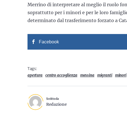
Merrino di interpretare al meglio il ruolo fo
soprattutto per i minori e per le loro famigli
determinato dal trasferimento forzato a Cat
Facebook
Tags:
apertura
centro accoglienza
messina
migranti
minori
Scritto da
Redazione