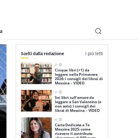
ia
Scelti dalla redazione
I più letti
2
'
Cinque libri (+1) da
leggere nella Primavera
2026: i consigli dei librai di
Messina – VIDEO
2
'
Sei libri sull’amore da
leggere a San Valentino (e
non solo): i consigli dei
librai di Messina – VIDEO
4
'
Carta Dedicata a Te
Messina 2025: come
ricevere il contributo
alimentare di 500 euro