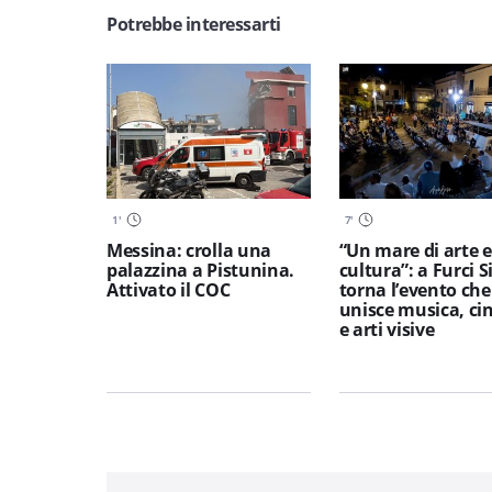
Potrebbe interessarti
1
'
7
'
Messina: crolla una
“Un mare di arte e
palazzina a Pistunina.
cultura”: a Furci S
Attivato il COC
torna l’evento che
unisce musica, c
e arti visive