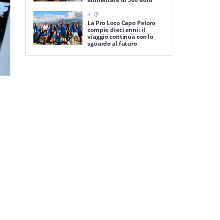
3
'
La Pro Loco Capo Peloro
compie dieci anni: il
viaggio continua con lo
sguardo al futuro