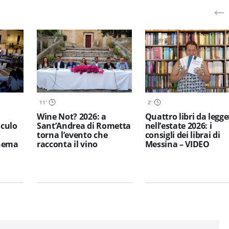
11
'
2
'
Wine Not? 2026: a
Quattro libri da legge
iculo
Sant’Andrea di Rometta
nell’estate 2026: i
torna l’evento che
consigli dei librai di
inema
racconta il vino
Messina – VIDEO