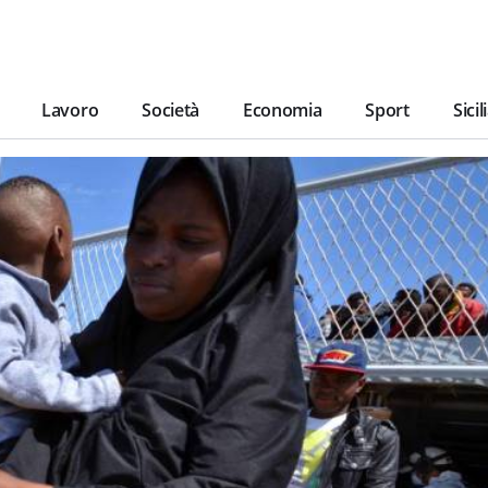
Lavoro
Società
Economia
Sport
Sicil