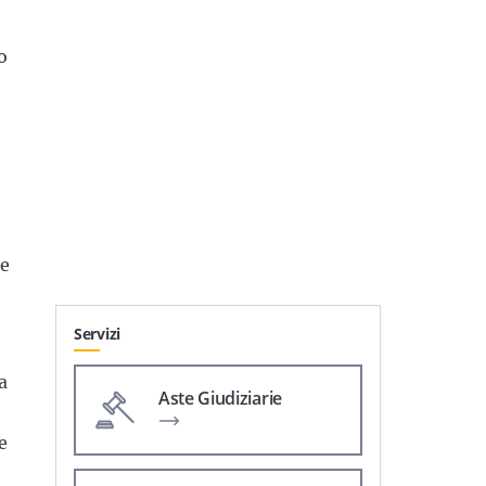
o
ce
Servizi
a
Aste Giudiziarie
e