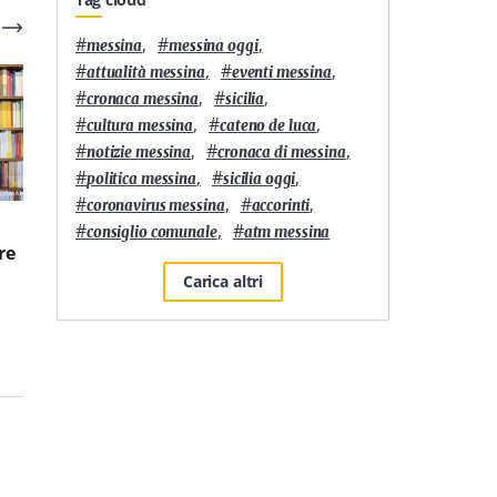
#
,
#
,
messina
messina oggi
#
,
#
,
attualità messina
eventi messina
#
,
#
,
cronaca messina
sicilia
#
,
#
,
cultura messina
cateno de luca
#
,
#
,
notizie messina
cronaca di messina
#
,
#
,
politica messina
sicilia oggi
#
,
#
,
coronavirus messina
accorinti
3
'
7
'
#
,
#
consiglio comunale
atm messina
re
È L’Orso di Messina la
UVA TALK Summer
pizzeria siciliana più
Edition: all’Officina del
Carica altri
longeva nella 50 Top
Gusto la cucina diventa
Pizza Italia 2026
un laboratorio di idee
che unisce territori e
mette al centro la
Calabria