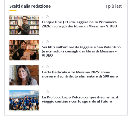
Scelti dalla redazione
I più letti
2
'
Cinque libri (+1) da leggere nella Primavera
2026: i consigli dei librai di Messina – VIDEO
2
'
Sei libri sull’amore da leggere a San Valentino
(e non solo): i consigli dei librai di Messina –
VIDEO
4
'
Carta Dedicata a Te Messina 2025: come
ricevere il contributo alimentare di 500 euro
3
'
La Pro Loco Capo Peloro compie dieci anni: il
viaggio continua con lo sguardo al futuro