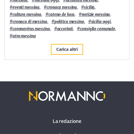
messina
messina oggi
attualità messina
#
,
#
,
#
,
eventi messina
cronaca messina
sicilia
#
,
#
,
#
,
cultura messina
cateno de luca
notizie messina
#
,
#
,
#
,
cronaca di messina
politica messina
sicilia oggi
#
,
#
,
#
,
coronavirus messina
accorinti
consiglio comunale
#
atm messina
Carica altri
La redazione