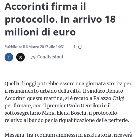
Sicilia
Accorinti firma il
protocollo. In arrivo 18
milioni di euro
Servizi
Pubblicato il
6 Marzo 2017
alle
14:31
1
'
79
Condivisioni
Resta sempre aggiornato con le ultime news, iscriviti alla
nostra newsletter
Quella di oggi potrebbe essere una giornata storica per
Iscriviti
il risanamento urbano della città. Il sindaco Renato
Accorinti questa mattina, si è recato a Palazzo Chigi
per firmare, con il premier Paolo Gentiloni e il
sottosegretario Maria Elena Boschi, il protocollo
relativo al bando per la riqualificazione delle periferie.
Messina, tra i comuni ammessi in graduatoria, riceverà