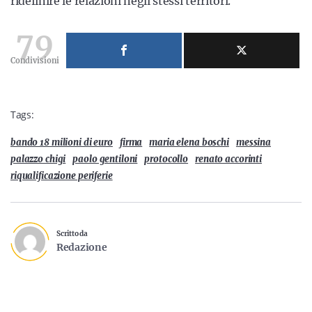
ridefinire le relazioni negli stessi territori.
79
Condivisioni
Tags:
bando 18 milioni di euro
firma
maria elena boschi
messina
palazzo chigi
paolo gentiloni
protocollo
renato accorinti
riqualificazione periferie
Scritto da
Redazione