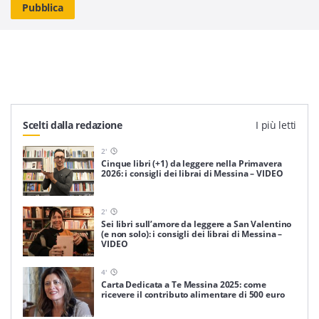
Scelti dalla redazione
I più letti
2
'
Cinque libri (+1) da leggere nella Primavera
2026: i consigli dei librai di Messina – VIDEO
2
'
Sei libri sull’amore da leggere a San Valentino
(e non solo): i consigli dei librai di Messina –
VIDEO
4
'
Carta Dedicata a Te Messina 2025: come
ricevere il contributo alimentare di 500 euro