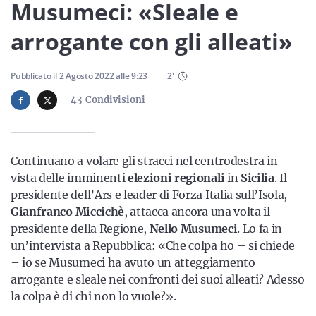
Sicilia
Musumeci: «Sleale e
arrogante con gli alleati»
Servizi
Pubblicato il
2 Agosto 2022
alle
9:23
2
'
43
Condivisioni
Resta sempre aggiornato con le ultime news, iscriviti alla
Continuano a volare gli stracci nel centrodestra in
nostra newsletter
vista delle imminenti
elezioni regionali
in
Sicilia
. Il
presidente dell’Ars e leader di Forza Italia sull’Isola,
Iscriviti
Gianfranco
Miccichè
, attacca ancora una volta il
presidente della Regione,
Nello
Musumeci
. Lo fa in
un’intervista a Repubblica: «Che colpa ho – si chiede
– io se Musumeci ha avuto un atteggiamento
arrogante e sleale nei confronti dei suoi alleati? Adesso
la colpa è di chi non lo vuole?».