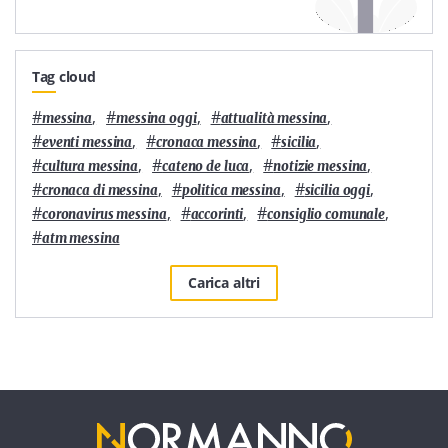
Tag cloud
#
,
#
,
#
,
messina
messina oggi
attualità messina
#
,
#
,
#
,
eventi messina
cronaca messina
sicilia
#
,
#
,
#
,
cultura messina
cateno de luca
notizie messina
#
,
#
,
#
,
cronaca di messina
politica messina
sicilia oggi
#
,
#
,
#
,
coronavirus messina
accorinti
consiglio comunale
#
atm messina
Carica altri