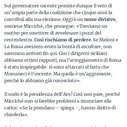
Sul governatore uscente persiste dunque il veto di
un’ampia parte della coalizione che cinque anni fa
contribuì alla sua elezione. Oggi è un
nome
divisivo
,
sostiene Miccichè, che prosegue: «Troviamo un
motivo per smettere di avvelenare i pozzi del
centrodestra.
Così rischiamo di perdere
. Se Meloni e
La Russa avessero avuto la bontà di ascoltare, non
saremmo arrivati fin qui. Con i dirigenti siciliani
abbiamo ottimi rapporti, ma l’atteggiamento di Roma
è stato inspiegabile: si sono attaccati al fatto che
Musumeci è l’uscente. Ma quella è un’aggravante,
perché lo abbiamo già conosciuto».
Il nodo è la presidenza dell’Ars? Così non pare, perché
Miccichè non si farebbe problemi a rinunciare alla
carica: «Se la prendano – spiega –, hanno diritto di
chiederla».