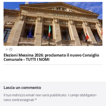
3
'
Elezioni Messina 2026: proclamato il nuovo Consiglio
Comunale – TUTTI I NOMI
Lascia un commento
Il tuo indirizzo email non sarà pubblicato.
I campi obbligatori
sono contrassegnati
*