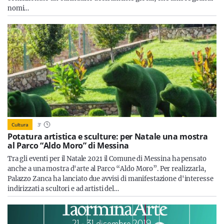
nomi…
Cultura
3
'
Potatura artistica e sculture: per Natale una mostra
al Parco “Aldo Moro” di Messina
Tra gli eventi per il Natale 2021 il Comune di Messina ha pensato
anche a una mostra d'arte al Parco “Aldo Moro”. Per realizzarla,
Palazzo Zanca ha lanciato due avvisi di manifestazione d'interesse
indirizzati a scultori e ad artisti del…