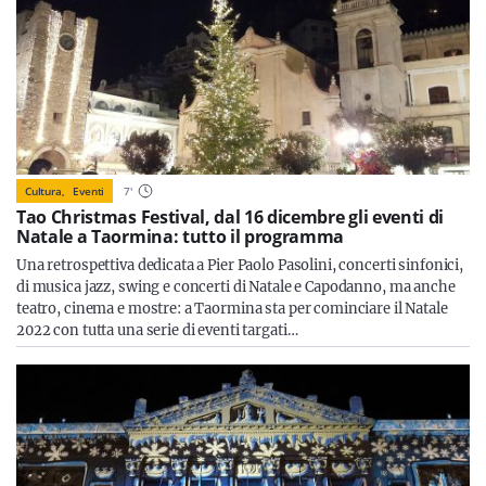
Cultura,
Eventi
7
'
Tao Christmas Festival, dal 16 dicembre gli eventi di
Natale a Taormina: tutto il programma
Una retrospettiva dedicata a Pier Paolo Pasolini, concerti sinfonici,
di musica jazz, swing e concerti di Natale e Capodanno, ma anche
teatro, cinema e mostre: a Taormina sta per cominciare il Natale
2022 con tutta una serie di eventi targati…