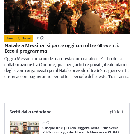
Attualità,
Eventi
1
'
Natale a Messina: si parte oggi con oltre 60 eventi.
Ecco il programma
Oggi a Messina iniziano le manifestazioni natalizie. Frutto della
collaborazione tra Comune, quartieri, artisti e privati, il calendario
degli eventi organizzati per il Natale prevede oltre 60 magici eventi,
che ci accompagneranno per tutto il periodo delle feste. Tra i tanti…
Scelti dalla redazione
I più letti
2
'
Cinque libri (+1) da leggere nella Primavera
2026: i consigli dei librai di Messina – VIDEO