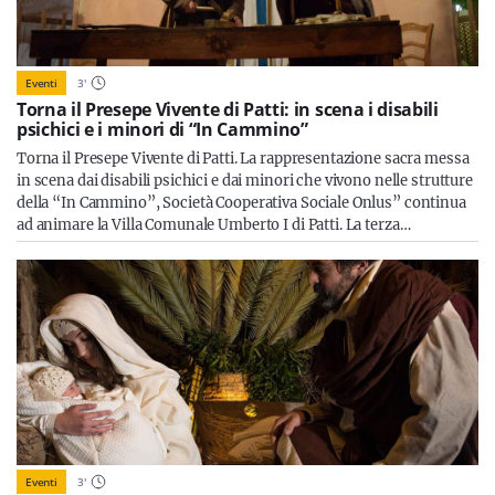
Eventi
3
'
Torna il Presepe Vivente di Patti: in scena i disabili
psichici e i minori di “In Cammino”
Torna il Presepe Vivente di Patti. La rappresentazione sacra messa
in scena dai disabili psichici e dai minori che vivono nelle strutture
della “In Cammino”, Società Cooperativa Sociale Onlus” continua
ad animare la Villa Comunale Umberto I di Patti. La terza…
Eventi
3
'