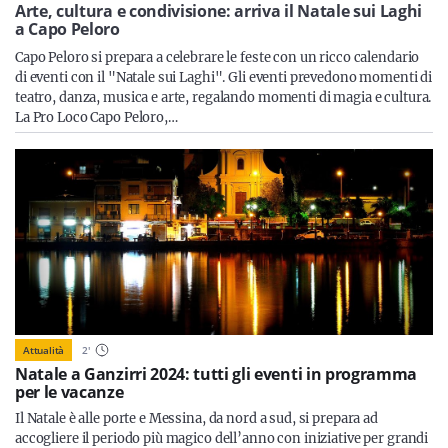
Sicilia
Arte, cultura e condivisione: arriva il Natale sui Laghi
a Capo Peloro
Capo Peloro si prepara a celebrare le feste con un ricco calendario
di eventi con il "Natale sui Laghi". Gli eventi prevedono momenti di
teatro, danza, musica e arte, regalando momenti di magia e cultura.
Servizi
La Pro Loco Capo Peloro,…
Resta sempre aggiornato con le ultime news, iscriviti alla
nostra newsletter
Iscriviti
Attualità
2
'
Natale a Ganzirri 2024: tutti gli eventi in programma
per le vacanze
Il Natale è alle porte e Messina, da nord a sud, si prepara ad
accogliere il periodo più magico dell’anno con iniziative per grandi