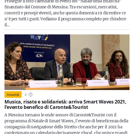
Prosegue il fitto calendario di eventi del “Natale della rinascita”
finanziato dal Comune di Messina. Tra escursioni, mercatini,
concerti e presepi viventi, anche questa domenica 19 dicembre ce
n'è per tutti i gusti. Vediamo il programma completo per chiudere
il…
Attualità
3
'
Musica, risate e solidarietà: arriva Smart Waves 2021,
l’evento benefico di Caronte&Tourist
A Messina tornano le onde sonore di Caronte&Tourist con il
programma di Natale di Smart Waves, l'evento di beneficenza della
compagnia di navigazione dello Stretto che anche per il 2021 ha
confezionato un calendario decisamente glocal, che unisce grandi