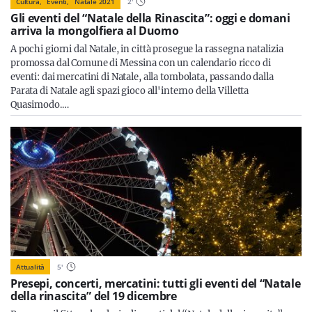
Cultura,
Eventi,
Natale 2021
2
'
Gli eventi del “Natale della Rinascita”: oggi e domani
arriva la mongolfiera al Duomo
A pochi giorni dal Natale, in città prosegue la rassegna natalizia
promossa dal Comune di Messina con un calendario ricco di
eventi: dai mercatini di Natale, alla tombolata, passando dalla
Parata di Natale agli spazi gioco all'interno della Villetta
Quasimodo.…
Attualità
5
'
Presepi, concerti, mercatini: tutti gli eventi del “Natale
della rinascita” del 19 dicembre