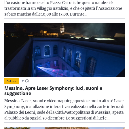
l’occasione hanno scelto Piazza Cairoli che questo natale si è
trasformata in un villaggio natalizio, e che ospiterà l’Associazione
sabato mattina dalle 10,00 alle 13,00. Durante…
Cultura
2
'
Messina. Apre Laser Symphony: luci, suoni e
suggestione
Messina. Laser, suoni e videomapping: questo e molto altro è Laser
Symphony, installazione interattiva realizzata nella corte interna di
Palazzo dei Leoni, sede della Città Metropolitana di Messina, aperta
al pubblico da oggi al 30 dicembre. Le suggestioni di luci e…