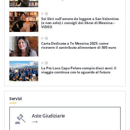
2
'
Sei libri sull’amore da leggere a San Valentino
(e non solo): i consigli dei librai di Messina –
VIDEO
4
'
Carta Dedicata a Te Messina 2025: come
ricevere il contributo alimentare di 500 euro
3
'
La Pro Loco Capo Peloro compie dieci anni: il
viaggio continua con lo sguardo al futuro
Servizi
Aste Giudiziarie