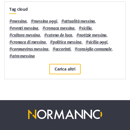
Tag cloud
#
,
#
,
#
,
messina
messina oggi
attualità messina
#
,
#
,
#
,
eventi messina
cronaca messina
sicilia
#
,
#
,
#
,
cultura messina
cateno de luca
notizie messina
#
,
#
,
#
,
cronaca di messina
politica messina
sicilia oggi
#
,
#
,
#
,
coronavirus messina
accorinti
consiglio comunale
#
atm messina
Carica altri