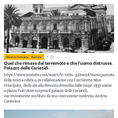
Messina Demolita,
Rubriche
1
'
Quel che rimase dal terremoto e che l’uomo distrusse.
Palazzo delle Cariatidi
https://www.youtube.com/watch?v=1xHn-g4hw9A Nuova puntata
della nostra rubrica, in collaborazione con l'architetto Nino
Principato, dedicata alla Messina demolita dalle ruspe. Oggi siamo
a piazza Fulci dove sorgeva il palazzo delle Cariatidi,
succesivamente sostituto da una costruzione moderna. Andrea
Castorina