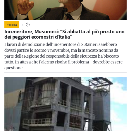
Politica
1
'
Inceneritore, Musumeci: “Si abbatta al più presto uno
dei peggiori ecomostri d’Italia”
I lavori di demolizione dell'inceneritore di S.Raineri sarebbero
dovuti partire lo scorso 7 novembre, ma la mancato nomina da
parte della Regione del responsabile della sicurezza ha bloccato
tutto. In attesa che Palermo risolva il problema - dovrebbe essere
questione…