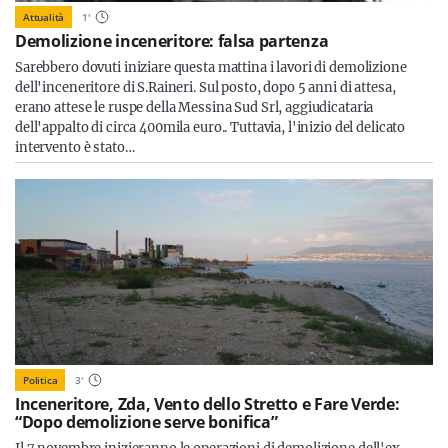
Attualità
1
'
Demolizione inceneritore: falsa partenza
Sarebbero dovuti iniziare questa mattina i lavori di demolizione
dell'inceneritore di S.Raineri. Sul posto, dopo 5 anni di attesa,
erano attese le ruspe della Messina Sud Srl, aggiudicataria
dell'appalto di circa 400mila euro.. Tuttavia, l'inizio del delicato
intervento è stato…
Politica
3
'
Inceneritore, Zda, Vento dello Stretto e Fare Verde:
“Dopo demolizione serve bonifica”