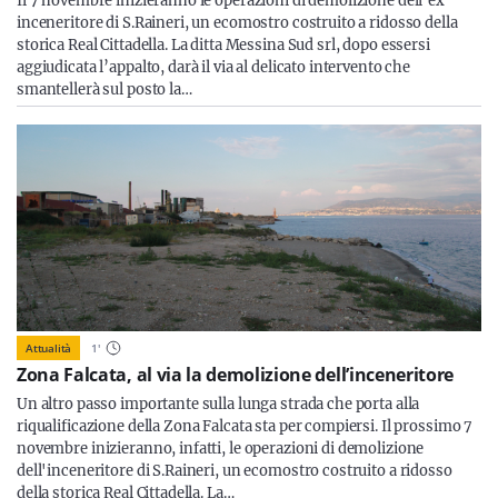
Il 7 novembre inizieranno le operazioni di demolizione dell'ex
inceneritore di S.Raineri, un ecomostro costruito a ridosso della
storica Real Cittadella. La ditta Messina Sud srl, dopo essersi
aggiudicata l’appalto, darà il via al delicato intervento che
smantellerà sul posto la…
Attualità
1
'
Zona Falcata, al via la demolizione dell’inceneritore
Un altro passo importante sulla lunga strada che porta alla
riqualificazione della Zona Falcata sta per compiersi. Il prossimo 7
novembre inizieranno, infatti, le operazioni di demolizione
dell'inceneritore di S.Raineri, un ecomostro costruito a ridosso
della storica Real Cittadella. La…