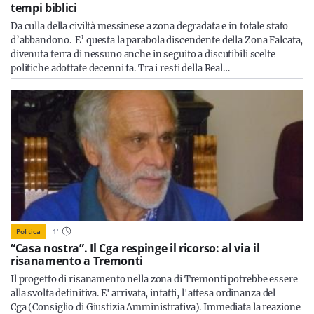
tempi biblici
Da culla della civiltà messinese a zona degradata e in totale stato
d’abbandono. E’ questa la parabola discendente della Zona Falcata,
divenuta terra di nessuno anche in seguito a discutibili scelte
politiche adottate decenni fa. Tra i resti della Real…
Politica
1
'
“Casa nostra”. Il Cga respinge il ricorso: al via il
risanamento a Tremonti
Il progetto di risanamento nella zona di Tremonti potrebbe essere
alla svolta definitiva. E' arrivata, infatti, l'attesa ordinanza del
Cga (Consiglio di Giustizia Amministrativa). Immediata la reazione