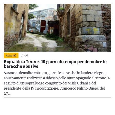
Attualità
2
'
Riqualifica Tirone: 10 giorni di tempo per demolire le
baracche abusive
Saranno demolite entro 10 giorni le baracche in lamiera e legno
abusivamente realizzate a ridosso delle mura Spagnole al Tirone. A
seguito di un sopralluogo congiunto dei Vigili Urbani e del
presidente della IV circoscrizione, Francesco Palano Quero, del
27…