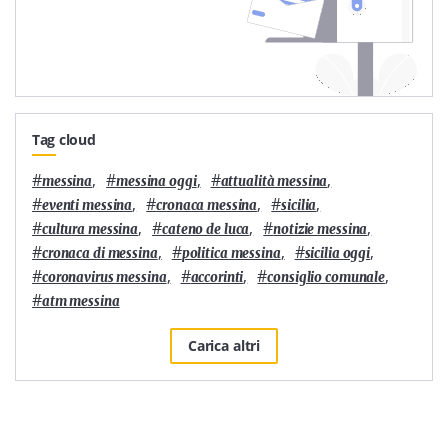
Tag cloud
#
,
#
,
#
,
messina
messina oggi
attualità messina
#
,
#
,
#
,
eventi messina
cronaca messina
sicilia
#
,
#
,
#
,
cultura messina
cateno de luca
notizie messina
#
,
#
,
#
,
cronaca di messina
politica messina
sicilia oggi
#
,
#
,
#
,
coronavirus messina
accorinti
consiglio comunale
#
atm messina
Carica altri