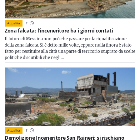
Attualità
1
'
Zona falcata: l’inceneritore ha i giorni contati
Il futuro di Messina non può che passare per la riqualificazione
della zona falcata. Si è detto mille volte, eppure nulla finora è stato
fatto per restituire alla città una parte di territorio stuprato da scelte
politiche discutibili che negli…
Attualità
3
'
Demolizione Inceneritore San Raineri: si rischiano