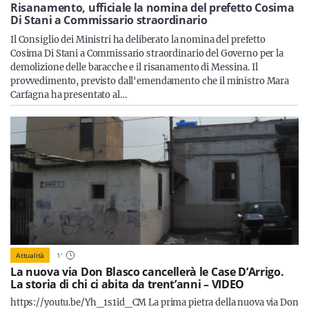
Sicilia
Risanamento, ufficiale la nomina del prefetto Cosima
Di Stani a Commissario straordinario
Il Consiglio dei Ministri ha deliberato la nomina del prefetto
Cosima Di Stani a Commissario straordinario del Governo per la
demolizione delle baracche e il risanamento di Messina. Il
Servizi
provvedimento, previsto dall'emendamento che il ministro Mara
Carfagna ha presentato al…
Resta sempre aggiornato con le ultime news, iscriviti alla
nostra newsletter
Iscriviti
Attualità
1
'
La nuova via Don Blasco cancellerà le Case D’Arrigo.
La storia di chi ci abita da trent’anni – VIDEO
https://youtu.be/Yh_1s1id_CM La prima pietra della nuova via Don