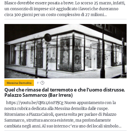
Blasco dovrebbe essere posata a breve. Lo scorso 25 marzo, infatti,
un consorzio di imprese si è aggiudicato i lavori che dureranno
circa 300 giorni per un costo complessivo di 27 milioni…
Messina Demolita
1
'
Quel che rimase dal terremoto e che l’uomo distrusse.
Palazzo Sammarco (Bar Irrera)
https://youtu.be/QMr46nFPjCg Nuovo appuntamento con la
nostra rubrica dedicata alla Messina demolita dalle ruspe.
Ritorniamo a Piazza Cairoli, questa volta per parlare di Palazzo
Sammarco, struttura ancora esistente, ma profondamente
cambiata negli anni. Al suo interno c'era uno dei locali simbolo…