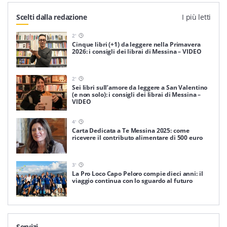
Scelti dalla redazione
I più letti
2
'
Cinque libri (+1) da leggere nella Primavera
2026: i consigli dei librai di Messina – VIDEO
2
'
Sei libri sull’amore da leggere a San Valentino
(e non solo): i consigli dei librai di Messina –
VIDEO
4
'
Carta Dedicata a Te Messina 2025: come
ricevere il contributo alimentare di 500 euro
3
'
La Pro Loco Capo Peloro compie dieci anni: il
viaggio continua con lo sguardo al futuro
Servizi