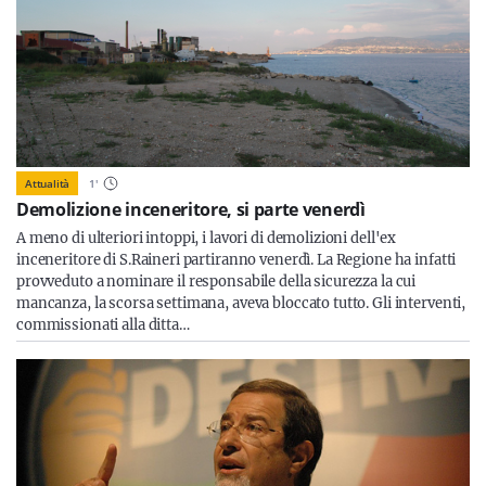
Attualità
1
'
Demolizione inceneritore, si parte venerdì
A meno di ulteriori intoppi, i lavori di demolizioni dell'ex
inceneritore di S.Raineri partiranno venerdì. La Regione ha infatti
provveduto a nominare il responsabile della sicurezza la cui
mancanza, la scorsa settimana, aveva bloccato tutto. Gli interventi,
commissionati alla ditta…