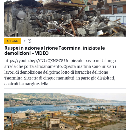
Attualità
1
'
Ruspe in azione al rione Taormina, iniziate le
demolizioni – VIDEO
https://youtu.be/4YLUxQXNGZ8 Un piccolo passo nella lunga
strada che porta al risanamento. Questa mattina sono iniziati i
lavori di demolizione del primo lotto di baracche del rione
Taormina. Si tratta di cinque manufatti, in parte già disabitati,
costruiti a margine della…