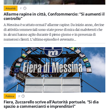
Attualità
1
'
Allarme rapine in città, Confcommercio: “Si aumenti il
controllo”
A Messina è scattato ormai l'allarme rapine. Da inizio anno, decine
di attività commerciali sono state prese di mira dai malviventi che
in alcuni hanno agito durante il pieno giorno e in presenza di
numerosi clienti. L'ultimo episodio è avvenuto…
Politica
3
'
Fiera, Zuccarello scrive all’Autorità portuale. “Si dia
spazio a commercianti e imprenditori”