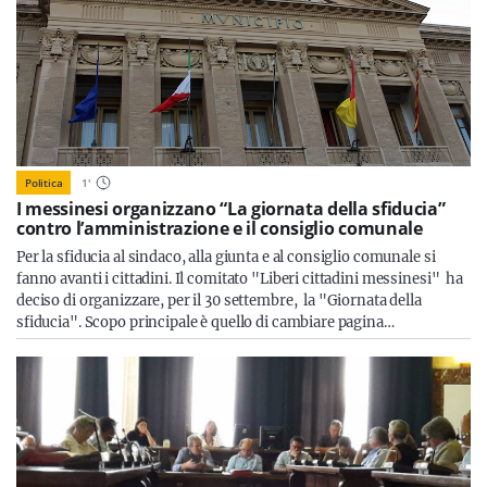
Politica
1
'
I messinesi organizzano “La giornata della sfiducia”
contro l’amministrazione e il consiglio comunale
Per la sfiducia al sindaco, alla giunta e al consiglio comunale si
fanno avanti i cittadini. Il comitato "Liberi cittadini messinesi" ha
deciso di organizzare, per il 30 settembre, la "Giornata della
sfiducia". Scopo principale è quello di cambiare pagina…