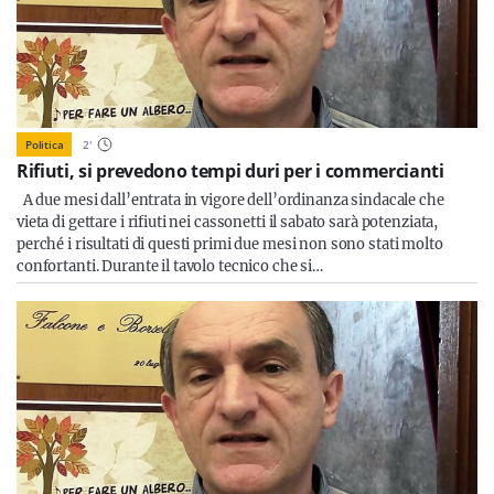
Politica
2
'
Rifiuti, si prevedono tempi duri per i commercianti
A due mesi dall’entrata in vigore dell’ordinanza sindacale che
vieta di gettare i rifiuti nei cassonetti il sabato sarà potenziata,
perché i risultati di questi primi due mesi non sono stati molto
confortanti. Durante il tavolo tecnico che si…