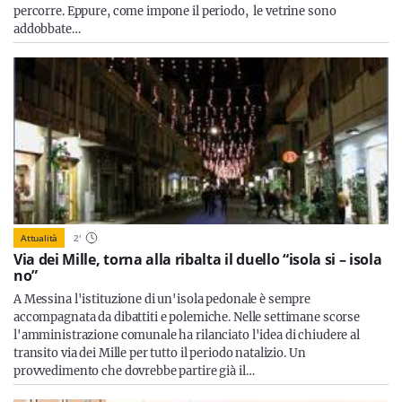
percorre. Eppure, come impone il periodo, le vetrine sono
addobbate…
Attualità
2
'
Via dei Mille, torna alla ribalta il duello “isola si – isola
no”
A Messina l'istituzione di un'isola pedonale è sempre
accompagnata da dibattiti e polemiche. Nelle settimane scorse
l'amministrazione comunale ha rilanciato l'idea di chiudere al
transito via dei Mille per tutto il periodo natalizio. Un
provvedimento che dovrebbe partire già il…