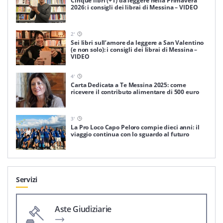
Cinque libri (+1) da leggere nella Primavera
2026: i consigli dei librai di Messina – VIDEO
2
'
Sei libri sull’amore da leggere a San Valentino
(e non solo): i consigli dei librai di Messina –
VIDEO
4
'
Carta Dedicata a Te Messina 2025: come
ricevere il contributo alimentare di 500 euro
3
'
La Pro Loco Capo Peloro compie dieci anni: il
viaggio continua con lo sguardo al futuro
Servizi
Aste Giudiziarie