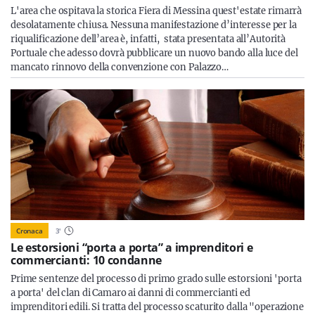
L'area che ospitava la storica Fiera di Messina quest'estate rimarrà
desolatamente chiusa. Nessuna manifestazione d’interesse per la
riqualificazione dell’area è, infatti, stata presentata all’Autorità
Portuale che adesso dovrà pubblicare un nuovo bando alla luce del
mancato rinnovo della convenzione con Palazzo…
Cronaca
3
'
Le estorsioni “porta a porta” a imprenditori e
commercianti: 10 condanne
Prime sentenze del processo di primo grado sulle estorsioni 'porta
a porta' del clan di Camaro ai danni di commercianti ed
imprenditori edili. Si tratta del processo scaturito dalla "operazione