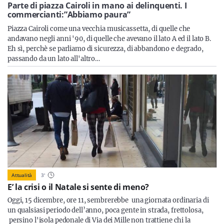
Sicilia
Parte di piazza Cairoli in mano ai delinquenti. I
commercianti:”Abbiamo paura”
Piazza Cairoli come una vecchia musicassetta, di quelle che
andavano negli anni '90, di quelle che avevano il lato A ed il lato B.
Eh sì, perchè se parliamo di sicurezza, di abbandono e degrado,
Servizi
passando da un lato all'altro…
Resta sempre aggiornato con le ultime news, iscriviti alla
nostra newsletter
Iscriviti
Attualità
3
'
E’ la crisi o il Natale si sente di meno?
Oggi, 15 dicembre, ore 11, sembrerebbe una giornata ordinaria di
un qualsiasi periodo dell’anno, poca gente in strada, frettolosa,
persino l'isola pedonale di Via dei Mille non trattiene chi la