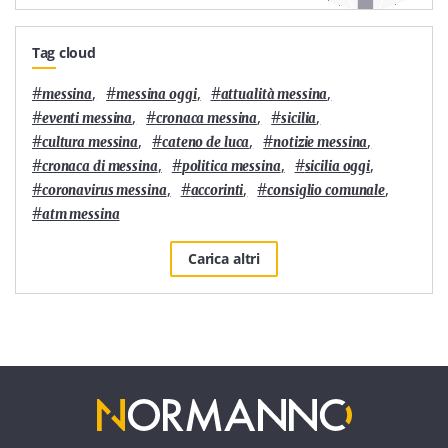
Tag cloud
#
,
#
,
#
,
messina
messina oggi
attualità messina
#
,
#
,
#
,
eventi messina
cronaca messina
sicilia
#
,
#
,
#
,
cultura messina
cateno de luca
notizie messina
#
,
#
,
#
,
cronaca di messina
politica messina
sicilia oggi
#
,
#
,
#
,
coronavirus messina
accorinti
consiglio comunale
#
atm messina
Carica altri