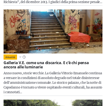
Richiesta", del dicembre 2013. I giudici della prima sezione penale…
Attualità
1
'
Galleria V.E. come una discarica. E c’è chi pensa
ancora alle luminarie
Anno nuovo, storie vecchie. La Galleria Vittorio Emanuele continua
a versare in condizioni di assoluto degrado nel totale disinteresse
dell'amministrazione comunale. Lo storico palazzo, che la notte di
Capodanno è tornato a vivere ospitando eventi culturali, ha assunto
i connotati…