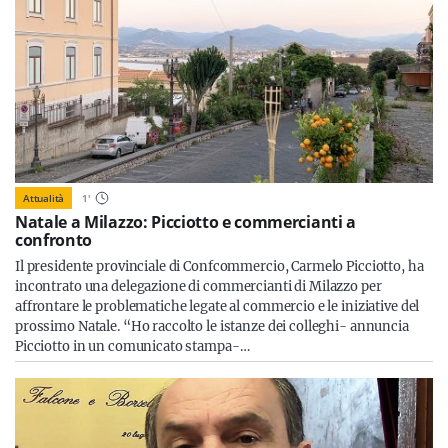
Attualità
1
'
Natale a Milazzo: Picciotto e commercianti a
confronto
Il presidente provinciale di Confcommercio, Carmelo Picciotto, ha
incontrato una delegazione di commercianti di Milazzo per
affrontare le problematiche legate al commercio e le iniziative del
prossimo Natale. “Ho raccolto le istanze dei colleghi- annuncia
Picciotto in un comunicato stampa-…