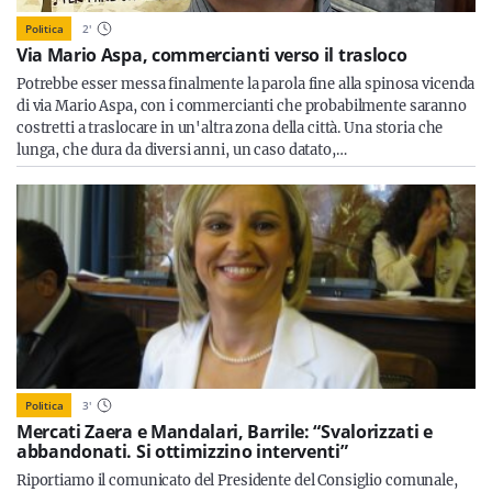
Politica
2
'
Via Mario Aspa, commercianti verso il trasloco
Potrebbe esser messa finalmente la parola fine alla spinosa vicenda
di via Mario Aspa, con i commercianti che probabilmente saranno
costretti a traslocare in un'altra zona della città. Una storia che
lunga, che dura da diversi anni, un caso datato,…
Politica
3
'
Mercati Zaera e Mandalari, Barrile: “Svalorizzati e
abbandonati. Si ottimizzino interventi”
Riportiamo il comunicato del Presidente del Consiglio comunale,