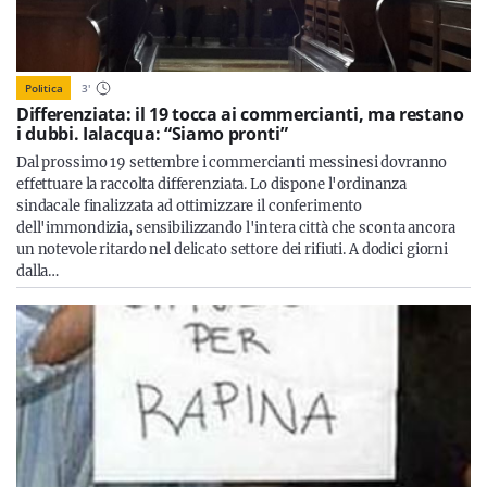
Politica
3
'
Differenziata: il 19 tocca ai commercianti, ma restano
i dubbi. Ialacqua: “Siamo pronti”
Dal prossimo 19 settembre i commercianti messinesi dovranno
effettuare la raccolta differenziata. Lo dispone l'ordinanza
sindacale finalizzata ad ottimizzare il conferimento
dell'immondizia, sensibilizzando l'intera città che sconta ancora
un notevole ritardo nel delicato settore dei rifiuti. A dodici giorni
dalla…