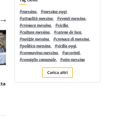
#
,
#
,
messina
messina oggi
#
,
#
,
attualità messina
eventi messina
#
,
#
,
cronaca messina
sicilia
#
,
#
,
cultura messina
cateno de luca
#
,
#
,
notizie messina
cronaca di messina
#
,
#
,
politica messina
sicilia oggi
#
,
#
,
coronavirus messina
accorinti
#
,
#
consiglio comunale
atm messina
6
'
3
'
Carica altri
Residenze universitarie:
È L’Orso di Messina la
tta
Banca Europea per gli
pizzeria siciliana più
Investimenti e Yugo
longeva nella 50 Top
affiancheranno
Pizza Italia 2026
Zanklon