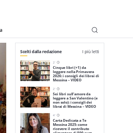
ia
Scelti dalla redazione
I più letti
2
'
Cinque libri (+1) da
leggere nella Primavera
2026: i consigli dei librai di
Messina – VIDEO
2
'
Sei libri sull’amore da
leggere a San Valentino (e
non solo): i consigli dei
librai di Messina – VIDEO
4
'
Carta Dedicata a Te
Messina 2025: come
ricevere il contributo
alimentare di 500 euro