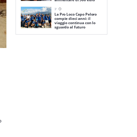
3
'
La Pro Loco Capo Peloro
compie dieci anni: il
viaggio continua con lo
sguardo al futuro
o