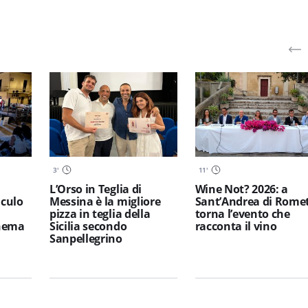
3
'
11
'
L’Orso in Teglia di
Wine Not? 2026: a
iculo
Messina è la migliore
Sant’Andrea di Rome
pizza in teglia della
torna l’evento che
inema
Sicilia secondo
racconta il vino
Sanpellegrino