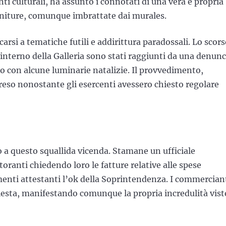
i culturali, ha assunto i connotati di una vera e propria
ifiniture, comunque imbrattate dai murales.
arsi a tematiche futili e addirittura paradossali. Lo scor
nterno della Galleria sono stati raggiunti da una denunc
zo con alcune luminarie natalizie. Il provvedimento,
apreso nonostante gli esercenti avessero chiesto regolare
lo a questo squallida vicenda. Stamane un ufficiale
storanti chiedendo loro le fatture relative alle spese
umenti attestanti l’ok della Soprintendenza. I commercian
esta, manifestando comunque la propria incredulità visto