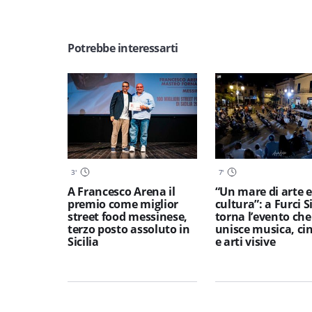
Potrebbe interessarti
3
'
7
'
A Francesco Arena il
“Un mare di arte e
premio come miglior
cultura”: a Furci S
street food messinese,
torna l’evento che
terzo posto assoluto in
unisce musica, c
Sicilia
e arti visive