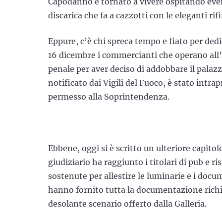
Capodanno è tornato a vivere ospitando event
discarica che fa a cazzotti con le eleganti r
Eppure, c’è chi spreca tempo e fiato per dedic
16 dicembre i commercianti che operano all’i
penale per aver deciso di addobbare il palaz
notificato dai Vigili del Fuoco, è stato intr
permesso alla Soprintendenza.
Ebbene, oggi si è scritto un ulteriore capito
giudiziario ha raggiunto i titolari di pub e ri
sostenute per allestire le luminarie e i doc
hanno fornito tutta la documentazione richi
desolante scenario offerto dalla Galleria.