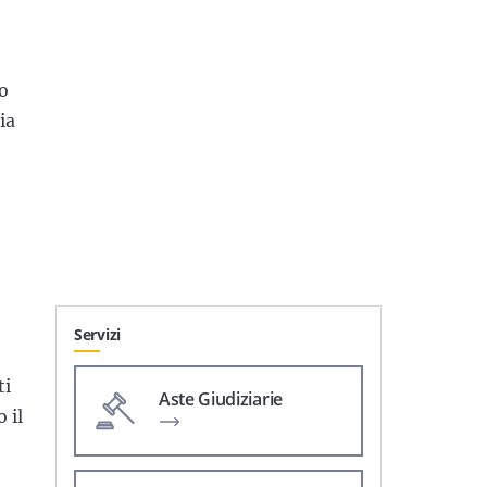
so
ia
Servizi
ti
Aste Giudiziarie
 il