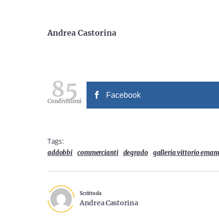
Andrea Castorina
85
Facebook
Condivisioni
Tags:
addobbi
commercianti
degrado
galleria vittorio eman
Scritto da
Andrea Castorina