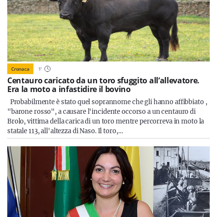
Cronaca
1
'
Centauro caricato da un toro sfuggito all’allevatore.
Era la moto a infastidire il bovino
Probabilmente è stato quel soprannome che gli hanno affibbiato ,
"barone rosso", a causare l'incidente occorso a un centauro di
Brolo, vittima della carica di un toro mentre percorreva in moto la
statale 113, all'altezza di Naso. Il toro,…