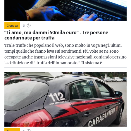
Cronaca
3
'
“Ti amo, ma dammi 50mila euro” . Tre persone
condannate per truffa
Tra le truffe che popolano il web, sono molto in voga negli ultimi
tempi quelle che fanno leva sui sentimenti. Più volte se ne sono
occupate anche trasmissioni televisive nazionali, coniando persino
la definizione di "truffa dell'innamorato". Il sistema è…