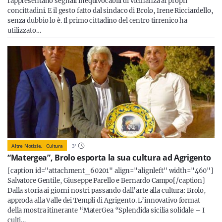
rappresentano segnali inequivocabili di vicinanza ai propri
concittadini. E il gesto fatto dal sindaco di Brolo, Irene Ricciardello,
senza dubbio lo è. Il primo cittadino del centro tirrenico ha
utilizzato…
Altre Notizie,
Cultura
3
'
“Matergea”, Brolo esporta la sua cultura ad Agrigento
[caption id="attachment_60201" align="alignleft" width="460"]
Salvatore Gentile, Giuseppe Parello e Bernardo Campo[/caption]
Dalla storia ai giorni nostri passando dall’arte alla cultura: Brolo,
approda alla Valle dei Templi di Agrigento. L’innovativo format
della mostra itinerante “MaterGea “Splendida sicilia solidale – I
culti…