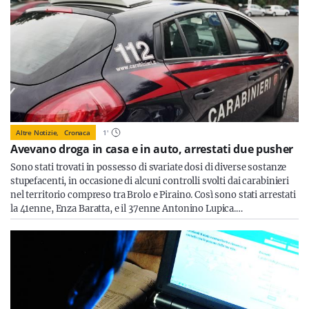
Altre Notizie,
Cronaca
1
'
Avevano droga in casa e in auto, arrestati due pusher
Sono stati trovati in possesso di svariate dosi di diverse sostanze
stupefacenti, in occasione di alcuni controlli svolti dai carabinieri
nel territorio compreso tra Brolo e Piraino. Così sono stati arrestati
la 41enne, Enza Baratta, e il 37enne Antonino Lupica.…