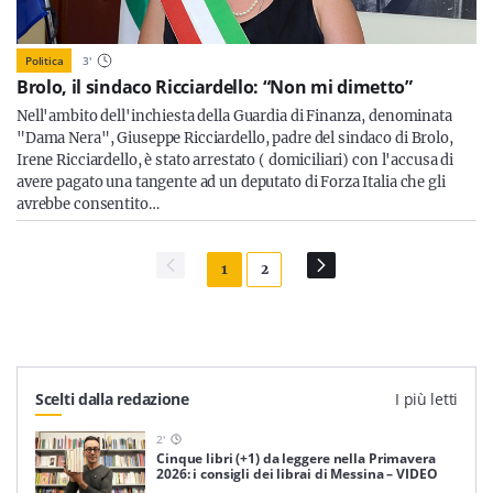
Politica
3
'
Brolo, il sindaco Ricciardello: “Non mi dimetto”
Nell'ambito dell'inchiesta della Guardia di Finanza, denominata
"Dama Nera", Giuseppe Ricciardello, padre del sindaco di Brolo,
Irene Ricciardello, è stato arrestato ( domiciliari) con l'accusa di
avere pagato una tangente ad un deputato di Forza Italia che gli
avrebbe consentito…
1
2
Scelti dalla redazione
I più letti
2
'
Cinque libri (+1) da leggere nella Primavera
2026: i consigli dei librai di Messina – VIDEO