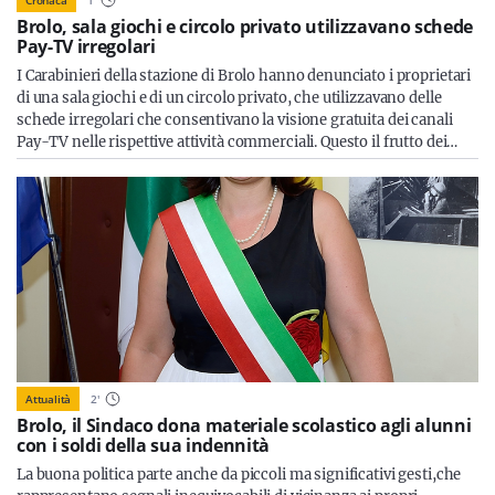
Cronaca
1
'
Brolo, sala giochi e circolo privato utilizzavano schede
Pay-TV irregolari
I Carabinieri della stazione di Brolo hanno denunciato i proprietari
di una sala giochi e di un circolo privato, che utilizzavano delle
schede irregolari che consentivano la visione gratuita dei canali
Pay-TV nelle rispettive attività commerciali. Questo il frutto dei…
Attualità
2
'
Brolo, il Sindaco dona materiale scolastico agli alunni
con i soldi della sua indennità
La buona politica parte anche da piccoli ma significativi gesti,che