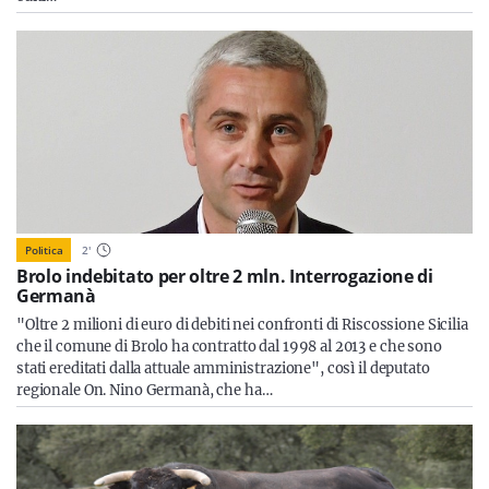
Politica
2
'
Brolo indebitato per oltre 2 mln. Interrogazione di
Germanà
"Oltre 2 milioni di euro di debiti nei confronti di Riscossione Sicilia
che il comune di Brolo ha contratto dal 1998 al 2013 e che sono
stati ereditati dalla attuale amministrazione", così il deputato
regionale On. Nino Germanà, che ha…