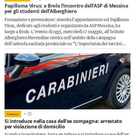
Sicilia
Papilloma Virus: a Brolo l’incontro dell’ASP di Messina
per gli studenti dell’Alberghiero
Formazione e prevenzione: stavolta l'appuntamento sul Papilloma
Virus, dedicato agli studenti e organizzato da ASP Messina, ha
luogo a Brolo. L'evento di oggi, mercoledì 17 maggio, all'Istituto
Servizi
Alberghiero Merendino rientra nell’ambito della campagna
dell’azienda sanitaria provinciale su “L'importanza dei vaccini:…
Resta sempre aggiornato con le ultime news, iscriviti alla
nostra newsletter
Iscriviti
Cronaca
1
'
Si introduce nella casa dell’ex compagna: arrestato
per violazione di domicilio
Scavalca la recinzione, forza un infisso e si introduce a casa dell'ex