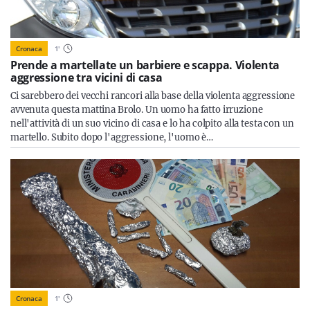
Cronaca
1
'
Prende a martellate un barbiere e scappa. Violenta
aggressione tra vicini di casa
Ci sarebbero dei vecchi rancori alla base della violenta aggressione
avvenuta questa mattina Brolo. Un uomo ha fatto irruzione
nell'attività di un suo vicino di casa e lo ha colpito alla testa con un
martello. Subito dopo l'aggressione, l'uomo è…
Cronaca
1
'