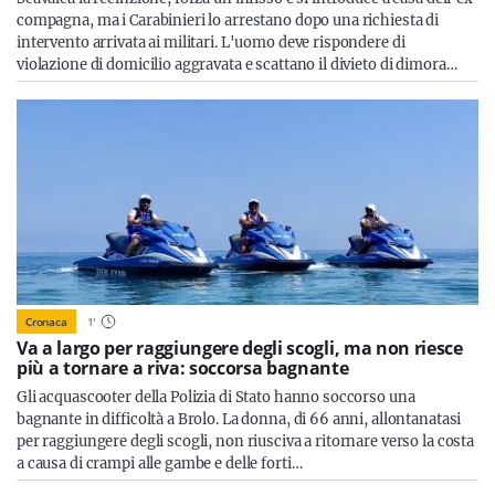
compagna, ma i Carabinieri lo arrestano dopo una richiesta di
intervento arrivata ai militari. L'uomo deve rispondere di
violazione di domicilio aggravata e scattano il divieto di dimora…
Cronaca
1
'
Va a largo per raggiungere degli scogli, ma non riesce
più a tornare a riva: soccorsa bagnante
Gli acquascooter della Polizia di Stato hanno soccorso una
bagnante in difficoltà a Brolo. La donna, di 66 anni, allontanatasi
per raggiungere degli scogli, non riusciva a ritornare verso la costa
a causa di crampi alle gambe e delle forti…