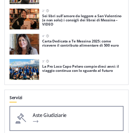
2
'
Sei libri sull’amore da leggere a San Valentino
(e non solo): i consigli dei librai di Messina –
VIDEO
4
'
Carta Dedicata a Te Messina 2025: come
ricevere il contributo alimentare di 500 euro
3
'
La Pro Loco Capo Peloro compie dieci anni: il
viaggio continua con lo sguardo al futuro
Servizi
Aste Giudiziarie