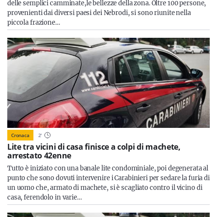
delle semplici camminate,le bellezze della zona. Oltre 100 persone,
provenienti dai diversi paesi dei Nebrodi, si sono riunite nella
piccola frazione…
Cronaca
2
'
Lite tra vicini di casa finisce a colpi di machete,
arrestato 42enne
Tutto è iniziato con una banale lite condominiale, poi degenerata al
punto che sono dovuti intervenire i Carabinieri per sedare la furia di
un uomo che, armato di machete, si è scagliato contro il vicino di
casa, ferendolo in varie…