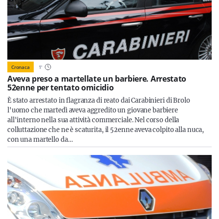
Cronaca
1
'
Aveva preso a martellate un barbiere. Arrestato
52enne per tentato omicidio
È stato arrestato in flagranza di reato dai Carabinieri di Brolo
l'uomo che martedì aveva aggredito un giovane barbiere
all'interno nella sua attività commerciale. Nel corso della
colluttazione che ne è scaturita, il 52enne aveva colpito alla nuca,
con una martello da…