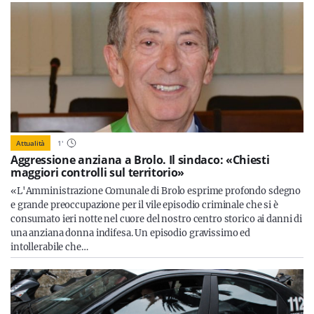
Attualità
1
'
Aggressione anziana a Brolo. Il sindaco: «Chiesti
maggiori controlli sul territorio»
«L'Amministrazione Comunale di Brolo esprime profondo sdegno
e grande preoccupazione per il vile episodio criminale che si è
consumato ieri notte nel cuore del nostro centro storico ai danni di
una anziana donna indifesa. Un episodio gravissimo ed
intollerabile che…