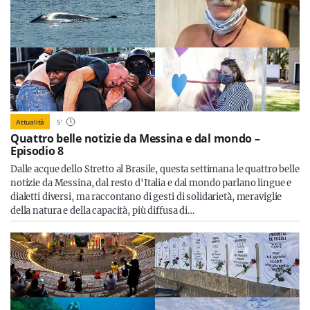
Attualità
5
'
Quattro belle notizie da Messina e dal mondo –
Episodio 8
Dalle acque dello Stretto al Brasile, questa settimana le quattro belle
notizie da Messina, dal resto d'Italia e dal mondo parlano lingue e
dialetti diversi, ma raccontano di gesti di solidarietà, meraviglie
della natura e della capacità, più diffusa di…