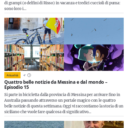
di grampi (o delfini di Risso) in vacanza e tredici cuccioli di puma:
sono loro i…
Attualità
4
'
Quattro belle notizie da Messina e dal mondo –
Episodio 15
Si parte in bicicletta dalla provincia di Messina per arrivare fino in
Australia passando attraverso un portale magico con le quattro
belle notizie di questa settimana. Oggi vi raccontiamo la storia di un
siciliano che vuole fare qualcosa di significativo…