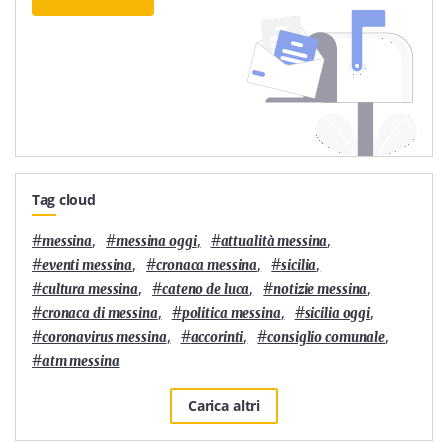
Tag cloud
#
,
#
,
#
,
messina
messina oggi
attualità messina
#
,
#
,
#
,
eventi messina
cronaca messina
sicilia
#
,
#
,
#
,
cultura messina
cateno de luca
notizie messina
#
,
#
,
#
,
cronaca di messina
politica messina
sicilia oggi
#
,
#
,
#
,
coronavirus messina
accorinti
consiglio comunale
#
atm messina
Carica altri