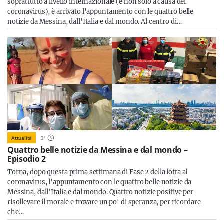
soprattutto a livello internazionale (e non solo a causa del
coronavirus), è arrivato l'appuntamento con le quattro belle
notizie da Messina, dall'Italia e dal mondo. Al centro di…
Attualità
3
'
Quattro belle notizie da Messina e dal mondo –
Episodio 2
Torna, dopo questa prima settimana di Fase 2 della lotta al
coronavirus, l'appuntamento con le quattro belle notizie da
Messina, dall'Italia e dal mondo. Quattro notizie positive per
risollevare il morale e trovare un po' di speranza, per ricordare
che…