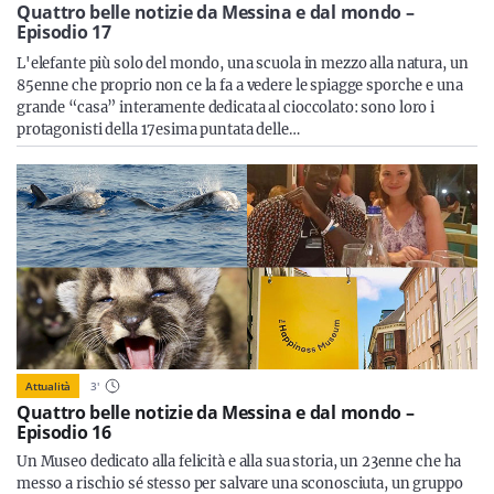
Sicilia
Quattro belle notizie da Messina e dal mondo –
Episodio 17
L'elefante più solo del mondo, una scuola in mezzo alla natura, un
85enne che proprio non ce la fa a vedere le spiagge sporche e una
grande “casa” interamente dedicata al cioccolato: sono loro i
Servizi
protagonisti della 17esima puntata delle…
Resta sempre aggiornato con le ultime news, iscriviti alla
nostra newsletter
Iscriviti
Attualità
3
'
Quattro belle notizie da Messina e dal mondo –
Episodio 16
Un Museo dedicato alla felicità e alla sua storia, un 23enne che ha
messo a rischio sé stesso per salvare una sconosciuta, un gruppo