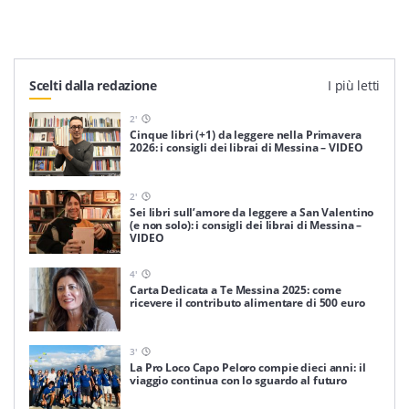
Scelti dalla redazione
I più letti
2
'
Cinque libri (+1) da leggere nella Primavera
2026: i consigli dei librai di Messina – VIDEO
2
'
Sei libri sull’amore da leggere a San Valentino
(e non solo): i consigli dei librai di Messina –
VIDEO
4
'
Carta Dedicata a Te Messina 2025: come
ricevere il contributo alimentare di 500 euro
3
'
La Pro Loco Capo Peloro compie dieci anni: il
viaggio continua con lo sguardo al futuro