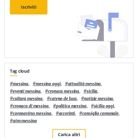
Iscriviti
Tag cloud
#
,
#
,
#
,
messina
messina oggi
attualità messina
#
,
#
,
#
,
eventi messina
cronaca messina
sicilia
#
,
#
,
#
,
cultura messina
cateno de luca
notizie messina
#
,
#
,
#
,
cronaca di messina
politica messina
sicilia oggi
#
,
#
,
#
,
coronavirus messina
accorinti
consiglio comunale
#
atm messina
Carica altri