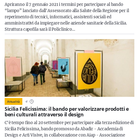
Apriranno il 7 gennaio 2021 i termini per partecipare al bando
“lampo” lanciato dall'Assessorato alla Salute della Regione per il
reperimento di tecnici, informatici, assistenti sociali ed
amministrativi da impiegare nelle aziende sanitarie della Sicilia.
Struttura capofila sarà il Policlinico…
Attualità
4
'
Sicilia Felicissima: il bando per valorizzare prodotti e
beni culturali attraverso il design
C'è tempo fino al 20 settembre per partecipare alla terza edizione di
Sicilia Felicissima, bando promosso da Abadir - Accademia di
Design e Arti Visive, in collaborazione con Aiap - Associazione