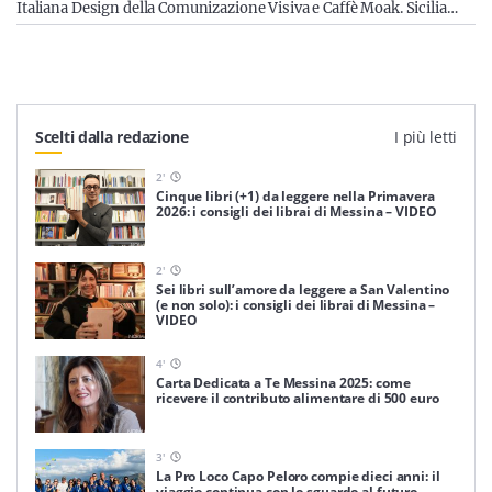
Italiana Design della Comunizazione Visiva e Caffè Moak. Sicilia…
Scelti dalla redazione
I più letti
2
'
Cinque libri (+1) da leggere nella Primavera
2026: i consigli dei librai di Messina – VIDEO
2
'
Sei libri sull’amore da leggere a San Valentino
(e non solo): i consigli dei librai di Messina –
VIDEO
4
'
Carta Dedicata a Te Messina 2025: come
ricevere il contributo alimentare di 500 euro
3
'
La Pro Loco Capo Peloro compie dieci anni: il
viaggio continua con lo sguardo al futuro