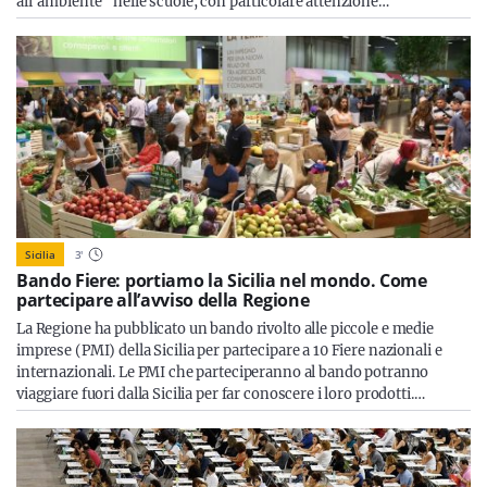
all'ambiente" nelle scuole, con particolare attenzione…
Sicilia
3
'
Bando Fiere: portiamo la Sicilia nel mondo. Come
partecipare all’avviso della Regione
La Regione ha pubblicato un bando rivolto alle piccole e medie
imprese (PMI) della Sicilia per partecipare a 10 Fiere nazionali e
internazionali. Le PMI che parteciperanno al bando potranno
viaggiare fuori dalla Sicilia per far conoscere i loro prodotti.…