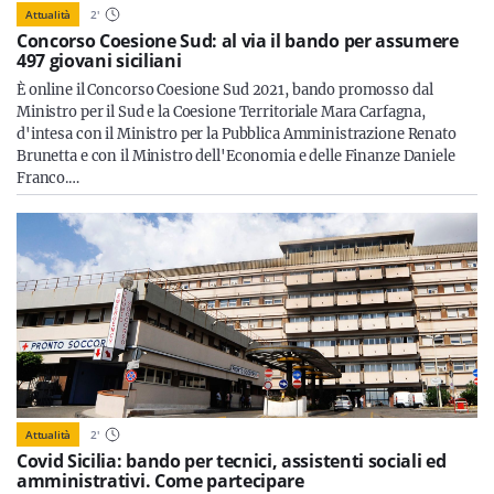
Attualità
2
'
Concorso Coesione Sud: al via il bando per assumere
497 giovani siciliani
È online il Concorso Coesione Sud 2021, bando promosso dal
Ministro per il Sud e la Coesione Territoriale Mara Carfagna,
d'intesa con il Ministro per la Pubblica Amministrazione Renato
Brunetta e con il Ministro dell'Economia e delle Finanze Daniele
Franco.…
Attualità
2
'
Covid Sicilia: bando per tecnici, assistenti sociali ed
amministrativi. Come partecipare