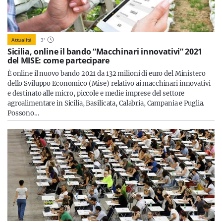
Attualità
3
'
Sicilia, online il bando “Macchinari innovativi” 2021
del MISE: come partecipare
È online il nuovo bando 2021 da 132 milioni di euro del Ministero
dello Sviluppo Economico (Mise) relativo ai macchinari innovativi
e destinato alle micro, piccole e medie imprese del settore
agroalimentare in Sicilia, Basilicata, Calabria, Campania e Puglia.
Possono…