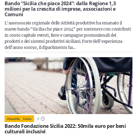
Sicilia
Bando “Sicilia che piace 2024”: dalla Regione 1,3
milioni per la crescita di imprese, associazioni e
Comuni
L'assessorato regionale delle Attività produttive ha emanato il
nuovo bando "Sicilia che piace 2024" per sostenere con contributi
Servizi
in conto capitale eventi, fiere e campagne promozionali dei
prodotti e dei sistemi produttivi siciliani. Forte dell'esperienza
dell'anno scorso, il dipartimento ha…
Resta sempre aggiornato con le ultime news, iscriviti alla
nostra newsletter
Iscriviti
Attualità,
Sicilia
3
'
Bando Fondazione Sicilia 2022: 50mila euro per beni
culturali inclusivi