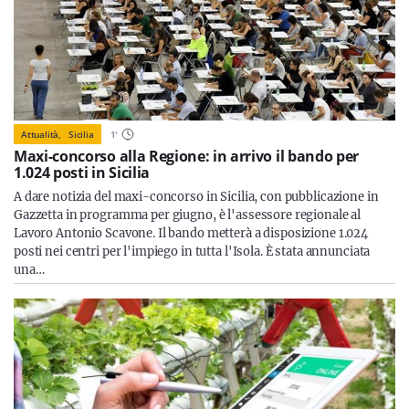
Attualità,
Sicilia
1
'
Maxi-concorso alla Regione: in arrivo il bando per
1.024 posti in Sicilia
A dare notizia del maxi-concorso in Sicilia, con pubblicazione in
Gazzetta in programma per giugno, è l'assessore regionale al
Lavoro Antonio Scavone. Il bando metterà a disposizione 1.024
posti nei centri per l'impiego in tutta l'Isola. È stata annunciata
una…