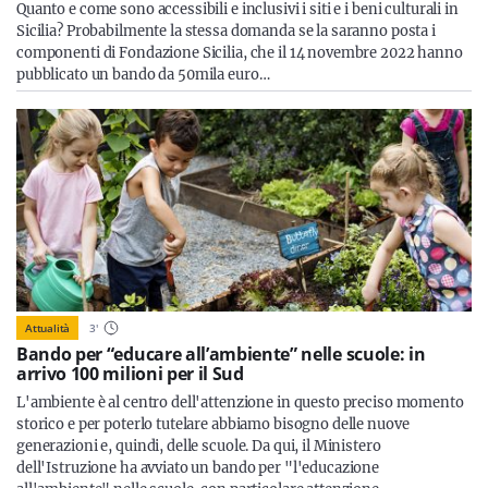
Quanto e come sono accessibili e inclusivi i siti e i beni culturali in
Sicilia? Probabilmente la stessa domanda se la saranno posta i
componenti di Fondazione Sicilia, che il 14 novembre 2022 hanno
pubblicato un bando da 50mila euro…
Attualità
3
'
Bando per “educare all’ambiente” nelle scuole: in
arrivo 100 milioni per il Sud
L'ambiente è al centro dell'attenzione in questo preciso momento
storico e per poterlo tutelare abbiamo bisogno delle nuove
generazioni e, quindi, delle scuole. Da qui, il Ministero
dell'Istruzione ha avviato un bando per "l'educazione