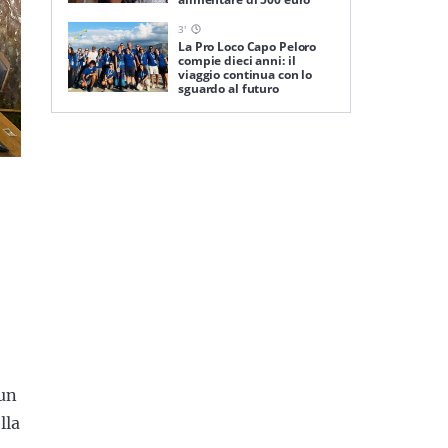
3
'
La Pro Loco Capo Peloro
compie dieci anni: il
viaggio continua con lo
sguardo al futuro
 un
lla