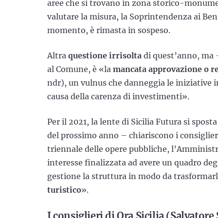
aree che si trovano in zona storico-monumen
valutare la misura, la Soprintendenza ai Beni
momento, è rimasta in sospeso.
Altra
questione irrisolta
di quest’anno, ma 
al Comune, è «la
mancata approvazione o re
ndr), un vulnus che danneggia le iniziative i
causa della carenza di investimenti».
Per il 2021, la lente di Sicilia Futura si spos
del prossimo anno – chiariscono i consiglier
triennale delle opere pubbliche, l’Amminist
interesse finalizzata ad avere un quadro degli
gestione la struttura in modo da trasformarl
turistico
».
I consiglieri di Ora Sicilia (Salvator