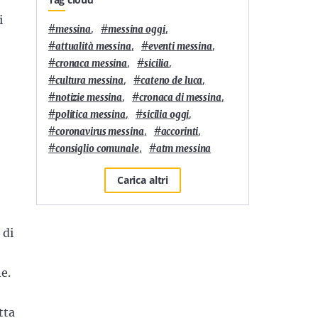
i
#
,
#
,
messina
messina oggi
#
,
#
,
attualità messina
eventi messina
#
,
#
,
cronaca messina
sicilia
#
,
#
,
cultura messina
cateno de luca
#
,
#
,
notizie messina
cronaca di messina
#
,
#
,
politica messina
sicilia oggi
#
,
#
,
coronavirus messina
accorinti
#
,
#
consiglio comunale
atm messina
Carica altri
 di
ne.
atta