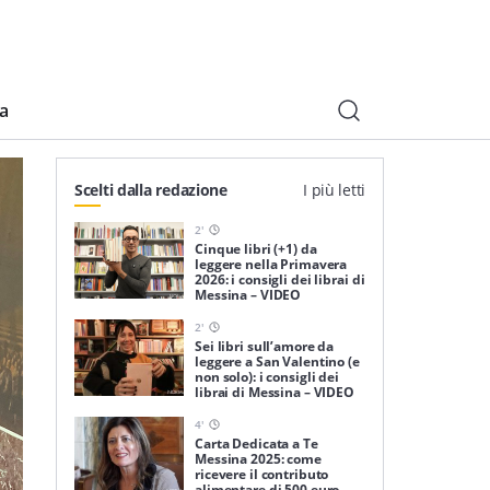
ia
Scelti dalla redazione
I più letti
2
'
Cinque libri (+1) da
leggere nella Primavera
2026: i consigli dei librai di
Messina – VIDEO
2
'
Sei libri sull’amore da
leggere a San Valentino (e
non solo): i consigli dei
librai di Messina – VIDEO
4
'
Carta Dedicata a Te
Messina 2025: come
ricevere il contributo
alimentare di 500 euro