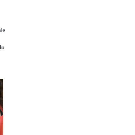
ale
la