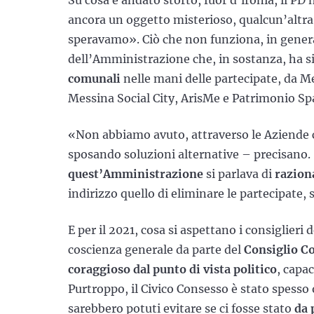
Su cosa è andato storto, fuor d’ironia, il PD
ancora un oggetto misterioso, qualcun’altra,
speravamo». Ciò che non funziona, in general
dell’Amministrazione che, in sostanza, ha si
comunali
nelle mani delle partecipate, da 
Messina Social City, ArisMe e Patrimonio Sp
«Non abbiamo avuto, attraverso le Aziende c
sposando soluzioni alternative – precisano.
quest’Amministrazione
si parlava di
razion
indirizzo quello di eliminare le partecipate, s
E per il 2021, cosa si aspettano i consiglier
coscienza generale da parte del
Consiglio C
coraggioso dal punto di vista politico
, capac
Purtroppo, il Civico Consesso è stato spesso 
sarebbero potuti evitare se ci fosse stato
da 