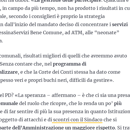
 non ha dubbi: «
La gestione delle partecipate
. Qualcuna è
 in campo da più tempo, non ha prodotto i risultati in cu
e, secondo i consiglieri è proprio la strategia
n dall’inizio del mandato deciso di concentrare i
servizi
MessinaServizi Bene Comune, ad ATM, alle “neonate”
a.
omunali, risultati migliori di quelli che avremmo avuto
 Senza contare che, nel
programma di
alizzare
, e che la Corte dei Conti stessa ha dato come
pesso veri e propri buchi neri, difficili da gestire».
i del PD? «La speranza – affermano – è che ci sia una presa
omunale
del ruolo che ricopre, che lo renda un po’
più
e di far sentire di più la sua presenza in quanto Istituzio
oggetto di attacchi e di
scontri con il Sindaco
che si
parte dell’Amministrazione un
maggiore rispetto
. Si tr