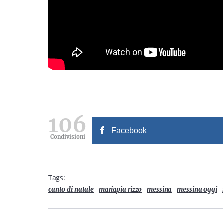
106
Facebook
Condivisioni
Tags:
canto di natale
mariapia rizzo
messina
messina oggi