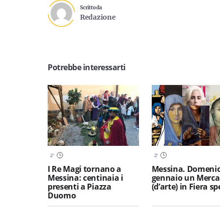
Scritto da
Redazione
Potrebbe interessarti
2
'
2
'
I Re Magi tornano a
Messina. Domenic
Messina: centinaia i
gennaio un Merca
presenti a Piazza
(d’arte) in Fiera sp
Duomo