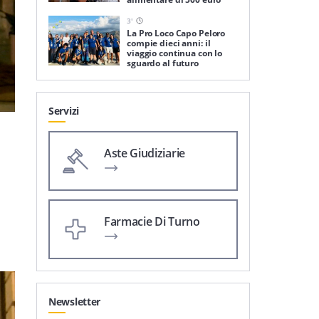
3
'
La Pro Loco Capo Peloro
compie dieci anni: il
viaggio continua con lo
sguardo al futuro
Servizi
Aste Giudiziarie
Farmacie Di Turno
Newsletter