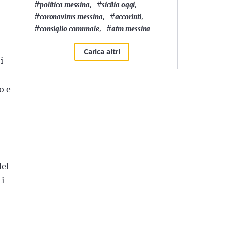
#
,
#
,
politica messina
sicilia oggi
#
,
#
,
coronavirus messina
accorinti
#
,
#
consiglio comunale
atm messina
Carica altri
i
o e
del
ti