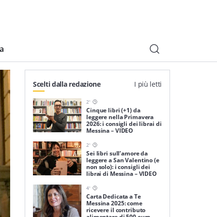
ia
Scelti dalla redazione
I più letti
2
'
Cinque libri (+1) da
leggere nella Primavera
2026: i consigli dei librai di
Messina – VIDEO
2
'
Sei libri sull’amore da
leggere a San Valentino (e
non solo): i consigli dei
librai di Messina – VIDEO
4
'
Carta Dedicata a Te
Messina 2025: come
ricevere il contributo
alimentare di 500 euro