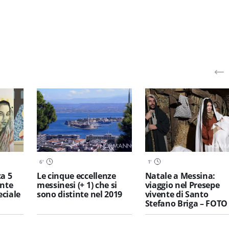
6
'
1
'
a 5
Le cinque eccellenze
Natale a Messina:
nte
messinesi (+ 1) che si
viaggio nel Presepe
eciale
sono distinte nel 2019
vivente di Santo
Stefano Briga – FOTO