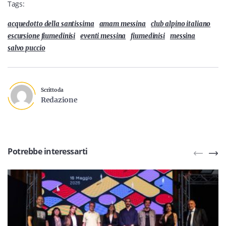
Tags:
acquedotto della santissima
amam messina
club alpino italiano
escursione fiumedinisi
eventi messina
fiumedinisi
messina
salvo puccio
Scritto da
Redazione
Potrebbe interessarti