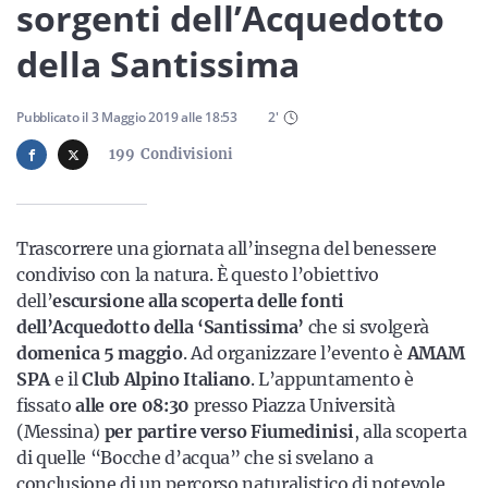
Sicilia
sorgenti dell’Acquedotto
della Santissima
Servizi
Pubblicato il
3 Maggio 2019
alle
18:53
2
'
199
Condivisioni
Resta sempre aggiornato con le ultime news, iscriviti alla
Trascorrere una giornata all’insegna del benessere
nostra newsletter
condiviso con la natura. È questo l’obiettivo
dell’
escursione alla scoperta delle fonti
Iscriviti
dell’Acquedotto della ‘Santissima’
che si svolgerà
domenica 5 maggio
. Ad organizzare l’evento è
AMAM
SPA
e il
Club Alpino Italiano
. L’appuntamento è
fissato
alle ore 08:30
presso Piazza Università
(Messina)
per partire verso Fiumedinisi
, alla scoperta
di quelle “Bocche d’acqua” che si svelano a
conclusione di un percorso naturalistico di notevole