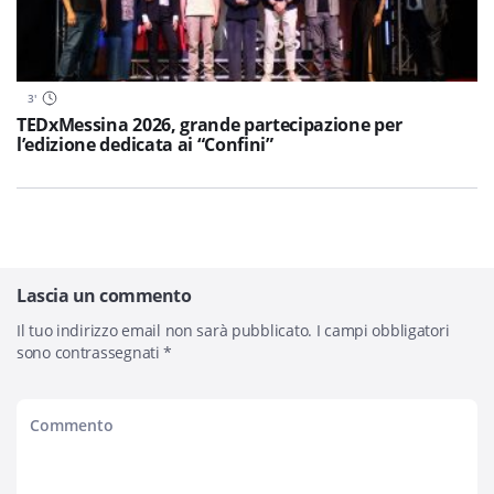
3
'
TEDxMessina 2026, grande partecipazione per
l’edizione dedicata ai “Confini”
Lascia un commento
Il tuo indirizzo email non sarà pubblicato.
I campi obbligatori
sono contrassegnati
*