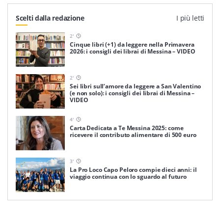
Scelti dalla redazione
I più letti
2
'
Cinque libri (+1) da leggere nella Primavera
2026: i consigli dei librai di Messina – VIDEO
2
'
Sei libri sull’amore da leggere a San Valentino
(e non solo): i consigli dei librai di Messina –
VIDEO
4
'
Carta Dedicata a Te Messina 2025: come
ricevere il contributo alimentare di 500 euro
3
'
La Pro Loco Capo Peloro compie dieci anni: il
viaggio continua con lo sguardo al futuro