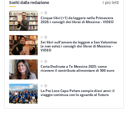
Scelti dalla redazione
I più letti
2
'
Cinque libri (+1) da leggere nella Primavera
2026: i consigli dei librai di Messina – VIDEO
2
'
Sei libri sull’amore da leggere a San Valentino
(e non solo): i consigli dei librai di Messina –
VIDEO
4
'
Carta Dedicata a Te Messina 2025: come
ricevere il contributo alimentare di 500 euro
3
'
La Pro Loco Capo Peloro compie dieci anni: il
viaggio continua con lo sguardo al futuro