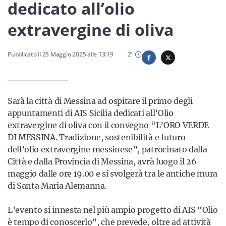
Sicilia
dedicato all’olio
extravergine di oliva
Servizi
Pubblicato il
25 Maggio 2025
alle
13:19
2
'
Sarà la città di Messina ad ospitare il primo degli
Resta sempre aggiornato con le ultime news, iscriviti alla
appuntamenti di AIS Sicilia dedicati all’Olio
nostra newsletter
extravergine di oliva con il convegno “L’ORO VERDE
DI MESSINA. Tradizione, sostenibilità e futuro
Iscriviti
dell’olio extravergine messinese”, patrocinato dalla
Città e dalla Provincia di Messina, avrà luogo il 26
maggio dalle ore 19.00 e si svolgerà tra le antiche mura
di Santa Maria Alemanna.
L’evento si innesta nel più ampio progetto di AIS “Olio
è tempo di conoscerlo”, che prevede, oltre ad attività