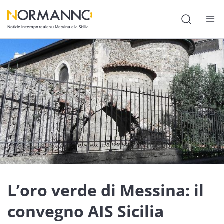
Notizie in tempo reale su Messina e la Sicilia
Attualità
Cronaca
Politica
Cultura
Lavoro
Società
Economia
L’oro verde di Messina: il
Sport
convegno AIS Sicilia