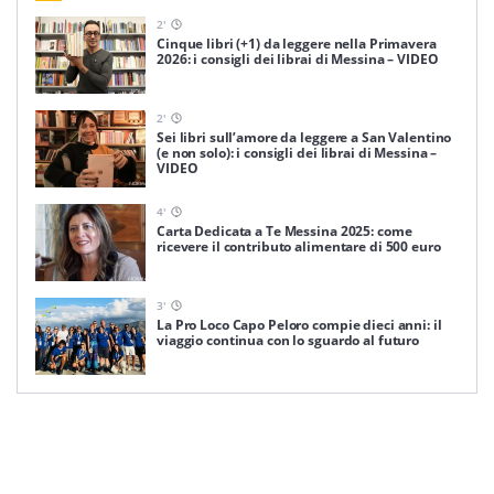
2
'
Cinque libri (+1) da leggere nella Primavera
2026: i consigli dei librai di Messina – VIDEO
2
'
Sei libri sull’amore da leggere a San Valentino
(e non solo): i consigli dei librai di Messina –
VIDEO
4
'
Carta Dedicata a Te Messina 2025: come
ricevere il contributo alimentare di 500 euro
3
'
La Pro Loco Capo Peloro compie dieci anni: il
viaggio continua con lo sguardo al futuro