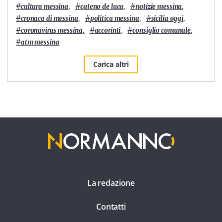
#
,
#
,
#
,
cultura messina
cateno de luca
notizie messina
#
,
#
,
#
,
cronaca di messina
politica messina
sicilia oggi
#
,
#
,
#
,
coronavirus messina
accorinti
consiglio comunale
#
atm messina
Carica altri
La redazione
Contatti