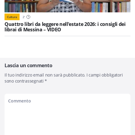
Cultura
2
'
Quattro libri da leggere nell’estate 2026: i consigli dei
librai di Messina – VIDEO
Lascia un commento
Il tuo indirizzo email non sarà pubblicato.
I campi obbligatori
sono contrassegnati
*