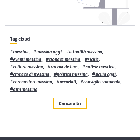
Tag cloud
#
,
#
,
#
,
messina
messina oggi
attualità messina
#
,
#
,
#
,
eventi messina
cronaca messina
sicilia
#
,
#
,
#
,
cultura messina
cateno de luca
notizie messina
#
,
#
,
#
,
cronaca di messina
politica messina
sicilia oggi
#
,
#
,
#
,
coronavirus messina
accorinti
consiglio comunale
#
atm messina
Carica altri