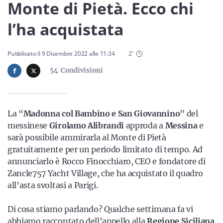
Sicilia
Monte di Pietà. Ecco chi
l’ha acquistata
Servizi
Pubblicato il
9 Dicembre 2022
alle
11:34
2
'
54
Condivisioni
Resta sempre aggiornato con le ultime news, iscriviti alla
La “
Madonna col Bambino e San Giovannino
” del
nostra newsletter
messinese
Girolamo Alibrandi
approda a
Messina
e
sarà possibile ammirarla al Monte di Pietà
Iscriviti
gratuitamente per un periodo limitato di tempo. Ad
annunciarlo è Rocco Finocchiaro, CEO e fondatore di
Zancle757 Yacht Village, che ha acquistato il quadro
all’asta svoltasi a Parigi.
Di cosa stiamo parlando? Qualche settimana fa vi
abbiamo raccontato dell’appello alla
Regione Siciliana