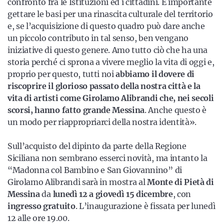
confronto fra le Istituzioni ed i cittadini. È importante
gettare le basi per una rinascita culturale del territorio
e, se l’acquisizione di questo quadro può dare anche
un piccolo contributo in tal senso, ben vengano
iniziative di questo genere. Amo tutto ciò che ha una
storia perché ci sprona a vivere meglio la vita di oggi e,
proprio per questo, tutti noi
abbiamo il dovere di
riscoprire il glorioso passato della nostra città e la
vita di artisti come Girolamo Alibrandi che, nei secoli
scorsi, hanno fatto grande Messina
. Anche questo è
un modo per riappropriarci della nostra identità».
Sull’acquisto del dipinto da parte della Regione
Siciliana non sembrano esserci novità, ma intanto la
“Madonna col Bambino e San Giovannino” di
Girolamo Alibrandi sarà in mostra al
Monte di Pietà di
Messina
da
lunedì 12 a giovedì 15 dicembre
, con
ingresso gratuito
. L’inaugurazione è fissata per lunedì
12 alle ore 19.00.