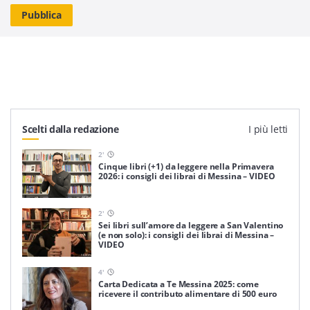
Scelti dalla redazione
I più letti
2
'
Cinque libri (+1) da leggere nella Primavera
2026: i consigli dei librai di Messina – VIDEO
2
'
Sei libri sull’amore da leggere a San Valentino
(e non solo): i consigli dei librai di Messina –
VIDEO
4
'
Carta Dedicata a Te Messina 2025: come
ricevere il contributo alimentare di 500 euro