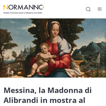
Notizie in tempo reale su Messina e la Sicilia
Attualità
Cronaca
Politica
Cultura
Lavoro
Società
Economia
Messina, la Madonna di
Sport
Alibrandi in mostra al