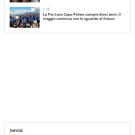
3
'
La Pro Loco Capo Peloro compie dieci anni: il
viaggio continua con lo sguardo al futuro
Servizi