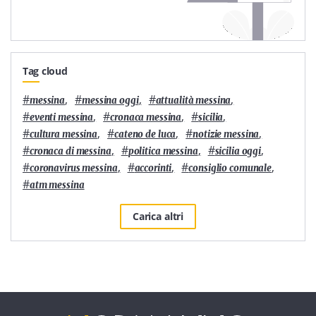
Tag cloud
#
,
#
,
#
,
messina
messina oggi
attualità messina
#
,
#
,
#
,
eventi messina
cronaca messina
sicilia
#
,
#
,
#
,
cultura messina
cateno de luca
notizie messina
#
,
#
,
#
,
cronaca di messina
politica messina
sicilia oggi
#
,
#
,
#
,
coronavirus messina
accorinti
consiglio comunale
#
atm messina
Carica altri