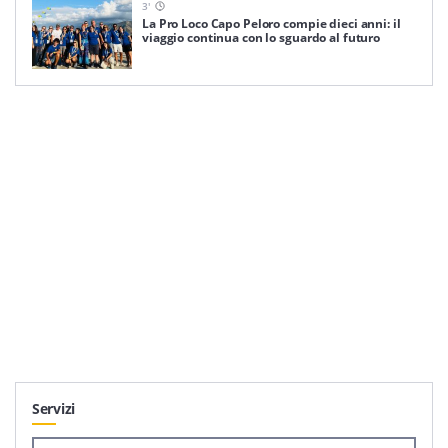
3
'
La Pro Loco Capo Peloro compie dieci anni: il
viaggio continua con lo sguardo al futuro
Servizi