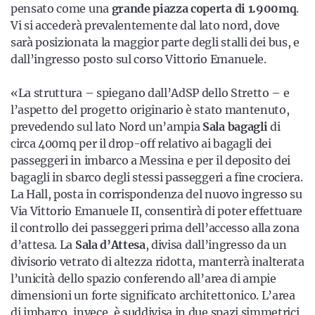
pensato come una
grande piazza coperta di 1.900mq
.
Vi si accederà
prevalentemente dal lato nord, dove
sarà posizionata la maggior parte degli stalli dei bus, e
dall’ingresso posto sul corso Vittorio Emanuele.
«La struttura – spiegano dall’AdSP dello Stretto – e
l’aspetto del progetto originario è stato mantenuto,
prevedendo sul lato Nord un’ampia
Sala bagagli
di
circa 400mq per il drop-off relativo ai bagagli dei
passeggeri in imbarco a Messina e per il deposito dei
bagagli in sbarco degli stessi passeggeri a fine crociera.
La Hall, posta in corrispondenza del nuovo ingresso su
Via Vittorio Emanuele II, consentirà di poter effettuare
il controllo dei passeggeri prima dell’accesso alla zona
d’attesa. La
Sala d’Attesa
, divisa dall’ingresso da un
divisorio vetrato di altezza ridotta, manterrà inalterata
l’unicità dello spazio conferendo all’area di ampie
dimensioni un forte significato architettonico. L’area
di imbarco, invece, è suddivisa in due spazi simmetrici