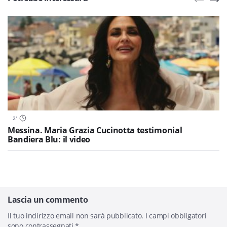
2
'
Messina. Maria Grazia Cucinotta testimonial
Bandiera Blu: il video
Lascia un commento
Il tuo indirizzo email non sarà pubblicato.
I campi obbligatori
sono contrassegnati
*