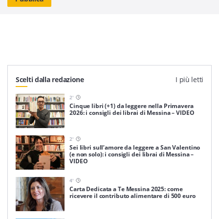
Scelti dalla redazione
I più letti
2
'
Cinque libri (+1) da leggere nella Primavera
2026: i consigli dei librai di Messina – VIDEO
2
'
Sei libri sull’amore da leggere a San Valentino
(e non solo): i consigli dei librai di Messina –
VIDEO
4
'
Carta Dedicata a Te Messina 2025: come
ricevere il contributo alimentare di 500 euro