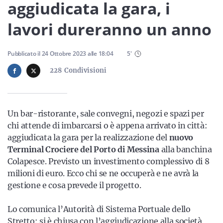
Sicilia
aggiudicata la gara, i
lavori dureranno un anno
Servizi
Pubblicato il
24 Ottobre 2023
alle
18:04
5
'
228
Condivisioni
Resta sempre aggiornato con le ultime news, iscriviti alla
Un bar-ristorante, sale convegni, negozi e spazi per
nostra newsletter
chi attende di imbarcarsi o è appena arrivato in città:
aggiudicata la gara per la realizzazione del
nuovo
Iscriviti
Terminal Crociere del Porto di Messina
alla banchina
Colapesce. Previsto un investimento complessivo di 8
milioni di euro. Ecco chi se ne occuperà e ne avrà la
gestione e cosa prevede il progetto.
Lo comunica l’Autorità di Sistema Portuale dello
Stretto: si è chiusa con l’aggiudicazione alla società