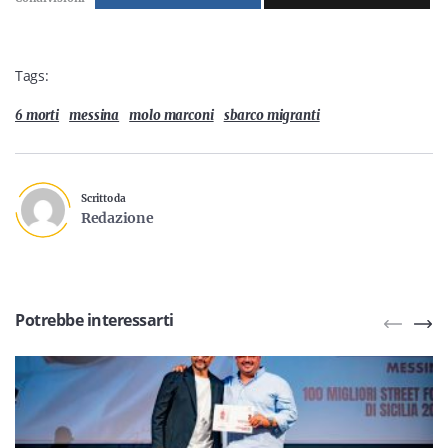
Tags:
6 morti
messina
molo marconi
sbarco migranti
Scritto da
Redazione
Potrebbe interessarti