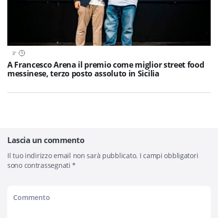
3
'
A Francesco Arena il premio come miglior street food
messinese, terzo posto assoluto in Sicilia
Lascia un commento
Il tuo indirizzo email non sarà pubblicato.
I campi obbligatori
sono contrassegnati
*