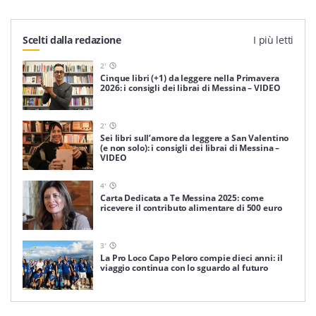
Scelti dalla redazione
I più letti
2
'
Cinque libri (+1) da leggere nella Primavera
2026: i consigli dei librai di Messina – VIDEO
2
'
Sei libri sull’amore da leggere a San Valentino
(e non solo): i consigli dei librai di Messina –
VIDEO
4
'
Carta Dedicata a Te Messina 2025: come
ricevere il contributo alimentare di 500 euro
3
'
La Pro Loco Capo Peloro compie dieci anni: il
viaggio continua con lo sguardo al futuro