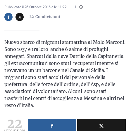
Sicilia
Pubblicato il
26 Ottobre 2016
alle
11:22
1
'
22
Condivisioni
Servizi
Nuovo sbarco di migranti stamattina al Molo Marconi.
Sono 1037 e tra loro anche 6 salme di profughi
annegati. Sbarcati dalla nave Dattilo della Capitaneria,
gli extracomunitari sono stati recuperati mentre si
Resta sempre aggiornato con le ultime news, iscriviti alla
trovavano un un barcone nel Canale di Sicilia. I
nostra newsletter
migranti sono stati accolti dal personale della
Iscriviti
prefettura, delle forze dell’ordine, dell’Asp, e delle
associazioni di volontariato. Alcuni sono stati
trasferiti nei centri di accoglienza a Messina e altri nel
resto d’Italia.
22
Condivisioni