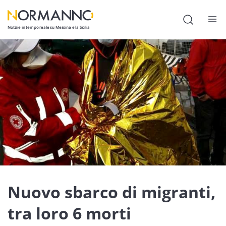
Notizie in tempo reale su Messina e la Sicilia
Attualità
Cronaca
Politica
Cultura
Lavoro
Società
Economia
Nuovo sbarco di migranti,
Sport
tra loro 6 morti