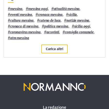
#
,
#
,
#
,
messina
messina oggi
attualità messina
#
,
#
,
#
,
eventi messina
cronaca messina
sicilia
#
,
#
,
#
,
cultura messina
cateno de luca
notizie messina
#
,
#
,
#
,
cronaca di messina
politica messina
sicilia oggi
#
,
#
,
#
,
coronavirus messina
accorinti
consiglio comunale
#
atm messina
Carica altri
La redazione