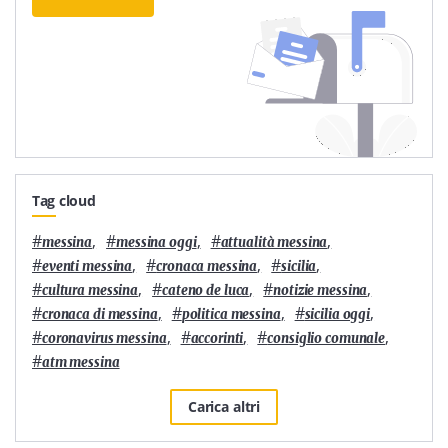
Tag cloud
#
,
#
,
#
,
messina
messina oggi
attualità messina
#
,
#
,
#
,
eventi messina
cronaca messina
sicilia
#
,
#
,
#
,
cultura messina
cateno de luca
notizie messina
#
,
#
,
#
,
cronaca di messina
politica messina
sicilia oggi
#
,
#
,
#
,
coronavirus messina
accorinti
consiglio comunale
#
atm messina
Carica altri