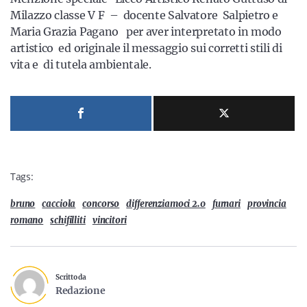
Milazzo classe V F – docente Salvatore Salpietro e
Maria Grazia Pagano per aver interpretato in modo
artistico ed originale il messaggio sui corretti stili di
vita e di tutela ambientale.
Tags:
bruno
cacciola
concorso
differenziamoci 2.0
furnari
provincia
romano
schifilliti
vincitori
Scritto da
Redazione