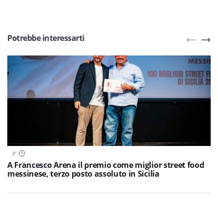
Potrebbe interessarti
3
'
A Francesco Arena il premio come miglior street food
messinese, terzo posto assoluto in Sicilia