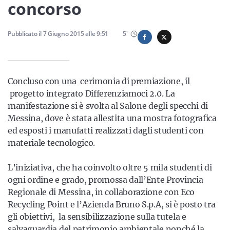
Sicilia
concorso
Pubblicato il
7 Giugno 2015
alle
9:51
5
'
Servizi
Concluso con una cerimonia di premiazione, il
progetto integrato Differenziamoci 2.0. La
manifestazione si è svolta al Salone degli specchi di
Resta sempre aggiornato con le ultime news, iscriviti alla
Messina, dove è stata allestita una mostra fotografica
nostra newsletter
ed esposti i manufatti realizzati dagli studenti con
materiale tecnologico.
Iscriviti
L’iniziativa, che ha coinvolto oltre 5 mila studenti di
ogni ordine e grado, promossa dall’Ente Provincia
Regionale di Messina, in collaborazione con Eco
Recycling Point e l’Azienda Bruno S.p.A, si è posto tra
gli obiettivi, la sensibilizzazione sulla tutela e
salvaguardia del patrimonio ambientale nonché la