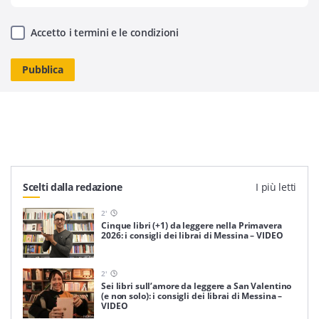
Accetto i termini e le condizioni
Scelti dalla redazione
I più letti
2
'
Cinque libri (+1) da leggere nella Primavera
2026: i consigli dei librai di Messina – VIDEO
2
'
Sei libri sull’amore da leggere a San Valentino
(e non solo): i consigli dei librai di Messina –
VIDEO