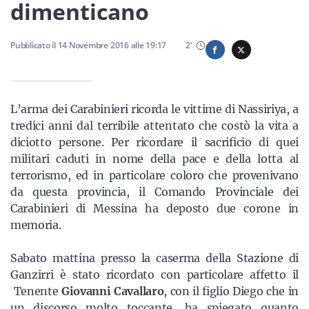
Sicilia
dimenticano
Pubblicato il
14 Novembre 2016
alle
19:17
2
'
Servizi
L’arma dei Carabinieri ricorda le vittime di Nassiriya, a
tredici anni dal terribile attentato che costò la vita a
diciotto persone. Per ricordare il sacrificio di quei
Resta sempre aggiornato con le ultime news, iscriviti alla
militari caduti in nome della pace e della lotta al
nostra newsletter
terrorismo, ed in particolare coloro che provenivano
da questa provincia, il Comando Provinciale dei
Iscriviti
Carabinieri di Messina ha deposto due corone in
memoria.
Sabato mattina presso la caserma della Stazione di
Ganzirri è stato ricordato con particolare affetto il
Tenente
Giovanni Cavallaro
, con il figlio Diego che in
un discorso molto toccante, ha spiegato quanto