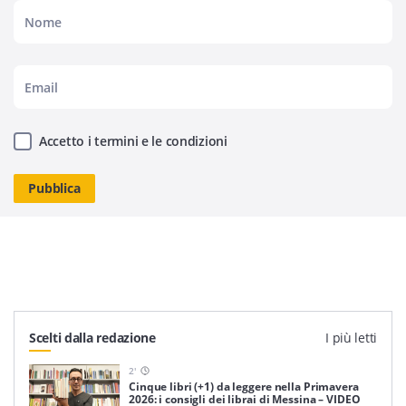
Accetto i termini e le condizioni
Scelti dalla redazione
I più letti
2
'
Cinque libri (+1) da leggere nella Primavera
2026: i consigli dei librai di Messina – VIDEO