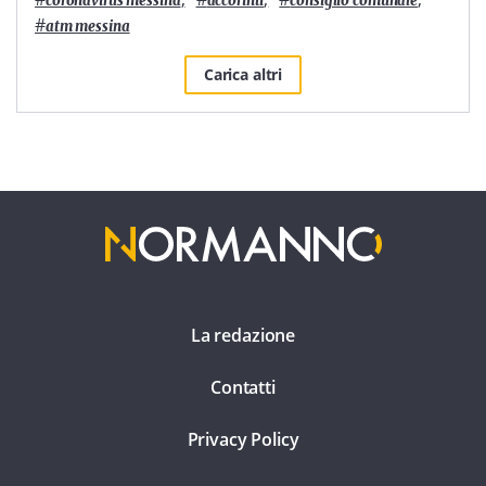
coronavirus messina
accorinti
consiglio comunale
#
atm messina
Carica altri
La redazione
Contatti
Privacy Policy