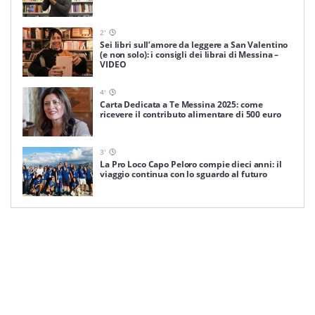
2
'
Sei libri sull’amore da leggere a San Valentino
(e non solo): i consigli dei librai di Messina –
VIDEO
4
'
Carta Dedicata a Te Messina 2025: come
ricevere il contributo alimentare di 500 euro
3
'
La Pro Loco Capo Peloro compie dieci anni: il
viaggio continua con lo sguardo al futuro