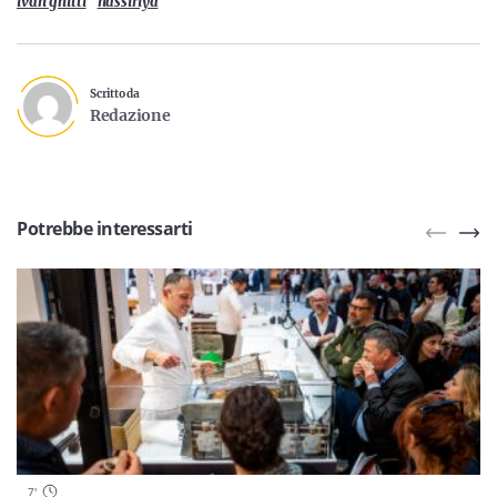
ivan ghitti
nassiriya
Scritto da
Redazione
Potrebbe interessarti
7
'