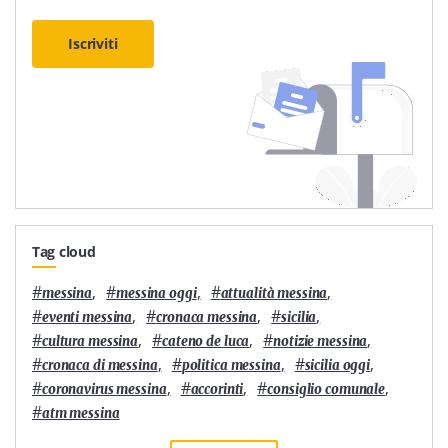
Iscriviti
Tag cloud
#
,
#
,
#
,
messina
messina oggi
attualità messina
#
,
#
,
#
,
eventi messina
cronaca messina
sicilia
#
,
#
,
#
,
cultura messina
cateno de luca
notizie messina
#
,
#
,
#
,
cronaca di messina
politica messina
sicilia oggi
#
,
#
,
#
,
coronavirus messina
accorinti
consiglio comunale
#
atm messina