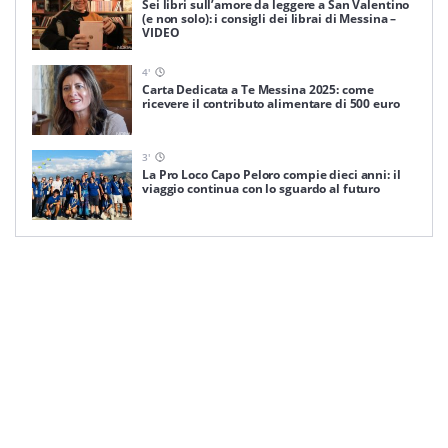
Sei libri sull’amore da leggere a San Valentino
(e non solo): i consigli dei librai di Messina –
VIDEO
4
'
Carta Dedicata a Te Messina 2025: come
ricevere il contributo alimentare di 500 euro
3
'
La Pro Loco Capo Peloro compie dieci anni: il
viaggio continua con lo sguardo al futuro