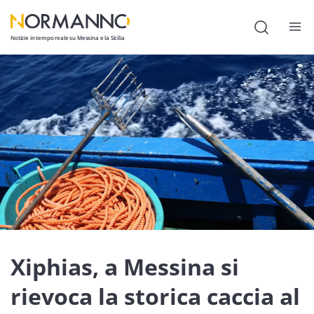
Notizie in tempo reale su Messina e la Sicilia
Attualità
Cronaca
Politica
Cultura
Lavoro
Società
Economia
Xiphias, a Messina si
Sport
rievoca la storica caccia al