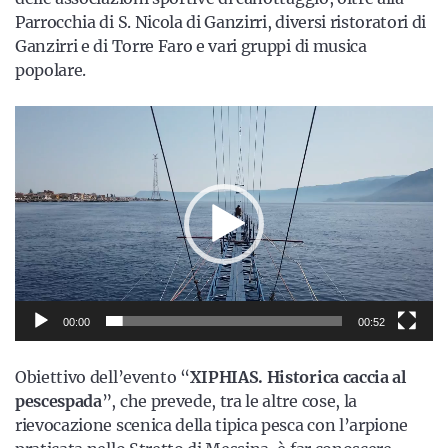
Parrocchia di S. Nicola di Ganzirri, diversi ristoratori di
Ganzirri e di Torre Faro e vari gruppi di musica
popolare.
Video
Player
00:00
00:52
Obiettivo dell’evento “
XIPHIAS. Historica caccia al
pescespada
”, che prevede, tra le altre cose, la
rievocazione scenica della tipica pesca con l’arpione