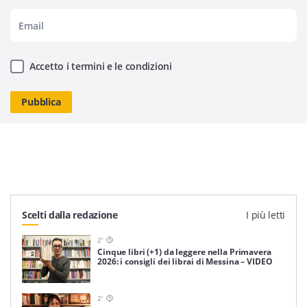
Accetto i termini e le condizioni
Scelti dalla redazione
I più letti
2
'
Cinque libri (+1) da leggere nella Primavera
2026: i consigli dei librai di Messina – VIDEO
2
'