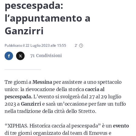
Sicilia
pescespada:
l’appuntamento a
Ganzirri
Servizi
Pubblicato il
22 Luglio 2023
alle
15:55
2
'
71
Condivisioni
Resta sempre aggiornato con le ultime news, iscriviti alla
nostra newsletter
Tre giorni a
Messina
per assistere a uno spettacolo
Iscriviti
unico: la rievocazione della storica
caccia al
pescespada.
L’evento si svolgerà dal 27 al 29 luglio
2023 a
Ganzirri
e sarà un’occasione per fare un tuffo
nella tradizione della città dello Stretto.
“XIPHIAS. Historica caccia al pescespada” è un
evento
di tre giorni organizzato dal team di Emovus e