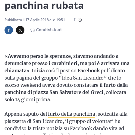
Sicilia
panchina rubata
Pubblicato il
17 Aprile 2018
alle
19:51
1
'
53
Condivisioni
Servizi
«
Avevamo perso le speranze, stavamo andando a
denunciare presso i carabinieri, ma poi è arrivata una
Resta sempre aggiornato con le ultime news, iscriviti alla
chiamata
». Inizia così il post su
Facebook
pubblicato
nostra newsletter
sulla pagina del gruppo “
Idea San Licandro
” che lo
Iscriviti
scorso weekend aveva dovuto constatare il
furto della
panchina di piazza San Salvatore dei Greci
, collocata
solo 14 giorni prima.
Appena saputo del
furto della panchina
, sottratta alla
piazzetta di San Licandro, il gruppo di volontari ha
condiviso la triste notizia su Facebook dando vita ad