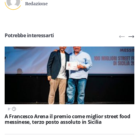
Redazione
Potrebbe interessarti
3
'
A Francesco Arena il premio come miglior street food
messinese, terzo posto assoluto in Sicilia