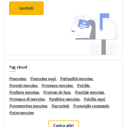
Iscriviti
Tag cloud
#
,
#
,
#
,
messina
messina oggi
attualità messina
#
,
#
,
#
,
eventi messina
cronaca messina
sicilia
#
,
#
,
#
,
cultura messina
cateno de luca
notizie messina
#
,
#
,
#
,
cronaca di messina
politica messina
sicilia oggi
#
,
#
,
#
,
coronavirus messina
accorinti
consiglio comunale
#
atm messina
Carica altri