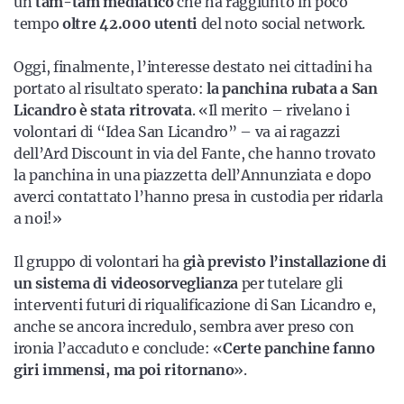
un
tam-tam mediatico
che ha raggiunto in poco
tempo
oltre 42.000 utenti
del noto social network.
Oggi, finalmente, l’interesse destato nei cittadini ha
portato al risultato sperato:
la panchina rubata a San
Licandro è stata ritrovata
. «Il merito – rivelano i
volontari di “Idea San Licandro” – va ai ragazzi
dell’Ard Discount in via del Fante, che hanno trovato
la panchina in una piazzetta dell’Annunziata e dopo
averci contattato l’hanno presa in custodia per ridarla
a noi!»
Il gruppo di volontari ha
già previsto l’installazione di
un sistema di videosorveglianza
per tutelare gli
interventi futuri di riqualificazione di San Licandro e,
anche se ancora incredulo, sembra aver preso con
ironia l’accaduto e conclude: «
Certe panchine fanno
giri immensi, ma poi ritornano
».