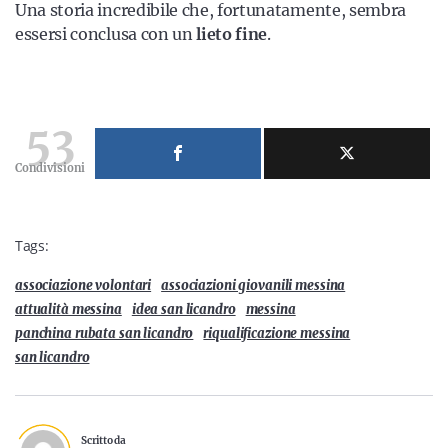
Una storia incredibile che, fortunatamente, sembra
essersi conclusa con un
lieto fine
.
53
Condivisioni
Tags:
associazione volontari
associazioni giovanili messina
attualità messina
idea san licandro
messina
panchina rubata san licandro
riqualificazione messina
san licandro
Scritto da