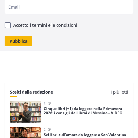
Accetto i termini e le condizioni
Scelti dalla redazione
I più letti
2
'
Cinque libri (+1) da leggere nella Primavera
2026: i consigli dei librai di Messina – VIDEO
2
'
Sei libri sull’amore da leggere a San Valentino