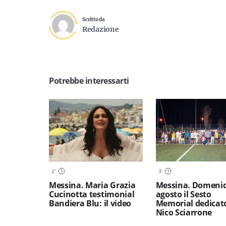
Scritto da
Redazione
Potrebbe interessarti
2
'
3
'
Messina. Maria Grazia
Messina. Domenic
Cucinotta testimonial
agosto il Sesto
Bandiera Blu: il video
Memorial dedicat
Nico Sciarrone