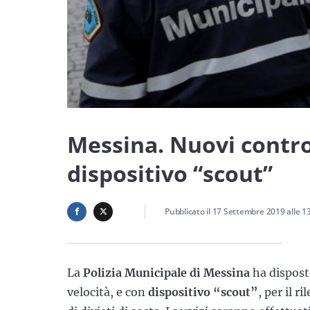
Messina. Nuovi contro
dispositivo “scout”
Pubblicato il
17 Settembre 2019
alle
1
La
Polizia Municipale di Messina
ha dispost
velocità, e con
dispositivo “scout”
, per il r