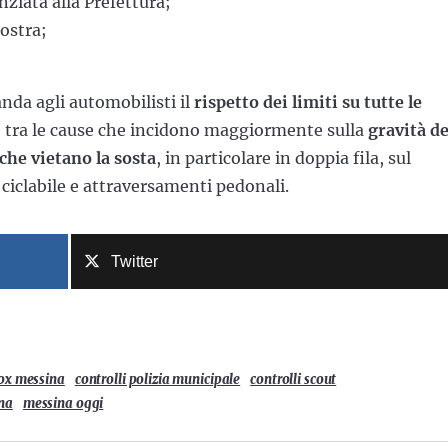
nziata alla Prefettura;
iostra;
nda agli automobilisti il
rispetto dei limiti su tutte le
 è tra le cause che incidono maggiormente sulla
gravità de
che vietano la sosta
, in particolare in doppia fila, sul
 ciclabile e attraversamenti pedonali.
Twitter
lox messina
controlli polizia municipale
controlli scout
na
messina oggi