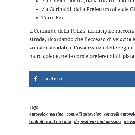
viale della Libertà, dalla rotatoria Annu
via Garibaldi, dalla Prefettura al viale G
Torre Faro.
Il Comando della Polizia municipale raccoma
strade
, ricordando che l’eccesso di velocità
sinistri stradali
, e l’
osservanza delle regole 
marciapiede, nelle corsie preferenziali, pista
Facebook
Tags:
autovelox messina
controlli autovelox
controlli autove
controlli scout messina
dispositivo scout messina
messi