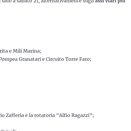
ti sino a sabato 21, alternativamente sugli
assi viari più
rita e Mili Marina;
Pompea Granatari e Circuito Torre Faro;
ivio Zafferia e la rotatoria “Alfio Ragazzi”;