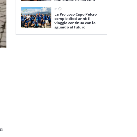
3
'
La Pro Loco Capo Peloro
compie dieci anni: il
viaggio continua con lo
sguardo al futuro
ia