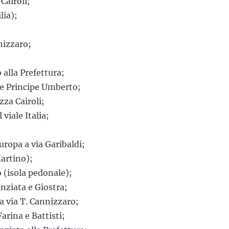
Cairoli;
lia);
nnizzaro;
o alla Prefettura;
ale Principe Umberto;
zza Cairoli;
 viale Italia;
Europa a via Garibaldi;
Martino);
 (isola pedonale);
unziata e Giostra;
la via T. Cannizzaro;
arina e Battisti;