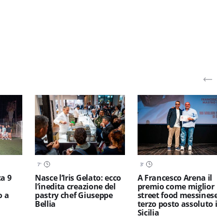
7
'
3
'
a 9
Nasce l’Iris Gelato: ecco
A Francesco Arena il
l’inedita creazione del
premio come miglior
o a
pastry chef Giuseppe
street food messinese
Bellia
terzo posto assoluto 
Sicilia