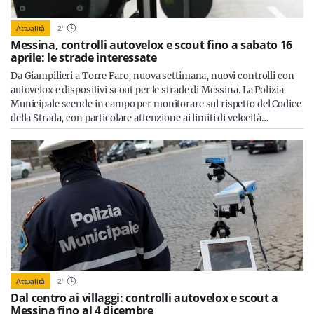
Attualità
2
'
Messina, controlli autovelox e scout fino a sabato 16
aprile: le strade interessate
Da Giampilieri a Torre Faro, nuova settimana, nuovi controlli con
autovelox e dispositivi scout per le strade di Messina. La Polizia
Municipale scende in campo per monitorare sul rispetto del Codice
della Strada, con particolare attenzione ai limiti di velocità…
Attualità
2
'
Dal centro ai villaggi: controlli autovelox e scout a
Messina fino al 4 dicembre