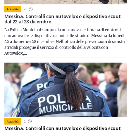
Sicilia
2
'
Attualità
Messina. Controlli con autovelox e dispositivo scout
dal 22 al 28 dicembre
La Polizia Municipale annuncia una nuova settimana di controlli
Servizi
con autovelox e dispositivo scout sulle strade di Messina da lunedì
22 a domenica 28 dicembre. Nell’ottica delle prevenzioni di sinistri
stradali prosegue il servizio di controllo della velocità con
Autovelox,…
Resta sempre aggiornato con le ultime news, iscriviti alla
nostra newsletter
Iscriviti
Attualità
2
'
Messina. Controlli con autovelox e dispositivo scout