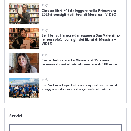
2
'
Cinque libri (+1) da leggere nella Primavera
2026: i consigli dei librai di Messina – VIDEO
2
'
Sei libri sull’amore da leggere a San Valentino
(e non solo): i consigli dei librai di Messina –
VIDEO
4
'
Carta Dedicata a Te Messina 2025: come
ricevere il contributo alimentare di 500 euro
3
'
La Pro Loco Capo Peloro compie dieci anni: il
viaggio continua con lo sguardo al futuro
Servizi