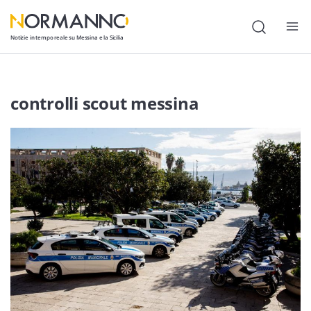
Notizie in tempo reale su Messina e la Sicilia
Attualità
controlli scout messina
Cronaca
Politica
Cultura
Lavoro
Società
Economia
Sport