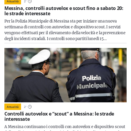
Attualità
2
'
Messina, controlli autovelox e scout fino a sabato 20:
le strade interessate
Per la Polizia Municipale di Messina sta per iniziare una nuova
settimana di controlli con autovelox e dispositivo scout. I servizi
vengono effettuati per il rilevamento della velocità e la prevenzione
degli incidenti stradali. I controlli sono partiti lunedì 15…
Attualità
2
'
Controlli autovelox e “scout” a Messina: le strade
interessate
A Messina continuano i controlli con autovelox e dispositivo scout