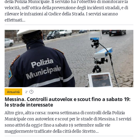
della Polizia Municipale. Il servizio ha l'obiettivo di monitorare la
velocità, nell'ottica della prevenzione degli incidenti stradali, e di
rilevare le infrazioni al Codice della Strada. I servizi saranno
effettuati…
Attualità
2
'
Messina. Controlli autovelox e scout fino a sabato 19:
le strade interessate
Altro giro, altra corsa: nuova settimana di controlli della Polizia
Municipale con autovelox e scout per le strade di Messina. I servizi
sono attivi da oggi e fino a sabato 19 settembre sulle vie
maggiormente trafficate della città dello Stretto…