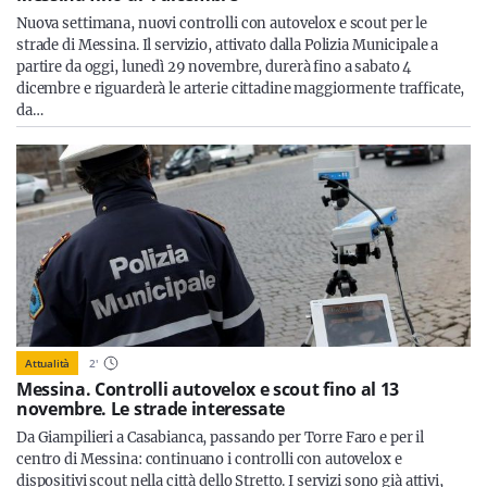
Nuova settimana, nuovi controlli con autovelox e scout per le
strade di Messina. Il servizio, attivato dalla Polizia Municipale a
partire da oggi, lunedì 29 novembre, durerà fino a sabato 4
dicembre e riguarderà le arterie cittadine maggiormente trafficate,
da…
Attualità
2
'
Messina. Controlli autovelox e scout fino al 13
novembre. Le strade interessate
Da Giampilieri a Casabianca, passando per Torre Faro e per il
centro di Messina: continuano i controlli con autovelox e
dispositivi scout nella città dello Stretto. I servizi sono già attivi,