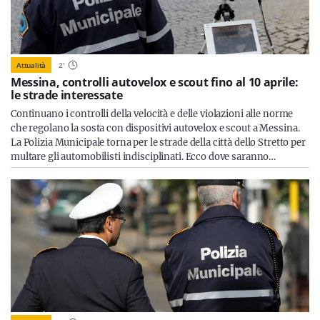
Attualità
2
'
Messina, controlli autovelox e scout fino al 10 aprile:
le strade interessate
Continuano i controlli della velocità e delle violazioni alle norme
che regolano la sosta con dispositivi autovelox e scout a Messina.
La Polizia Municipale torna per le strade della città dello Stretto per
multare gli automobilisti indisciplinati. Ecco dove saranno…