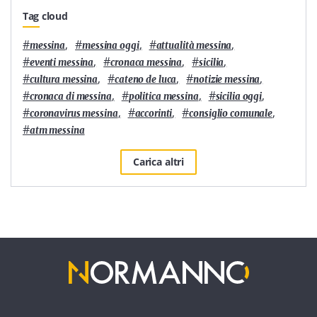
Tag cloud
#
,
#
,
#
,
messina
messina oggi
attualità messina
#
,
#
,
#
,
eventi messina
cronaca messina
sicilia
#
,
#
,
#
,
cultura messina
cateno de luca
notizie messina
#
,
#
,
#
,
cronaca di messina
politica messina
sicilia oggi
#
,
#
,
#
,
coronavirus messina
accorinti
consiglio comunale
#
atm messina
Carica altri