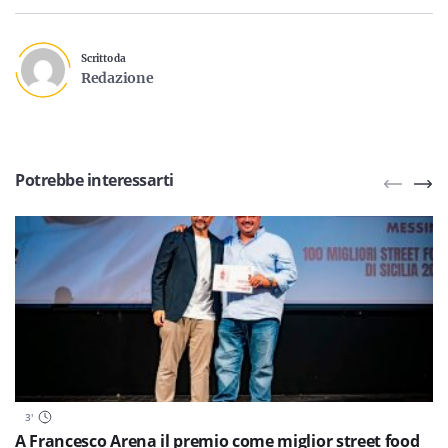
Scritto da
Redazione
Potrebbe interessarti
3
'
A Francesco Arena il premio come miglior street food