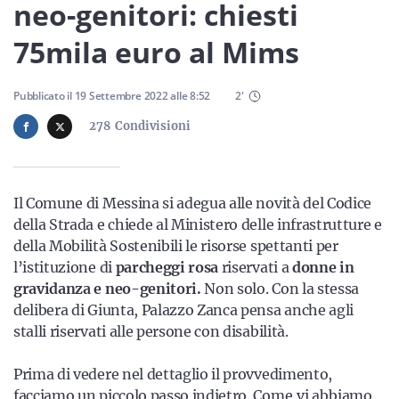
Sicilia
neo-genitori: chiesti
75mila euro al Mims
Servizi
Pubblicato il
19 Settembre 2022
alle
8:52
2
'
278
Condivisioni
Resta sempre aggiornato con le ultime news, iscriviti alla
Il Comune di Messina si adegua alle novità del Codice
nostra newsletter
della Strada e chiede al Ministero delle infrastrutture e
della Mobilità Sostenibili le risorse spettanti per
Iscriviti
l’istituzione di
parcheggi rosa
riservati a
donne in
gravidanza e neo-genitori.
Non solo. Con la stessa
delibera di Giunta, Palazzo Zanca pensa anche agli
stalli riservati alle persone con disabilità.
Prima di vedere nel dettaglio il provvedimento,
facciamo un piccolo passo indietro.
Come vi abbiamo