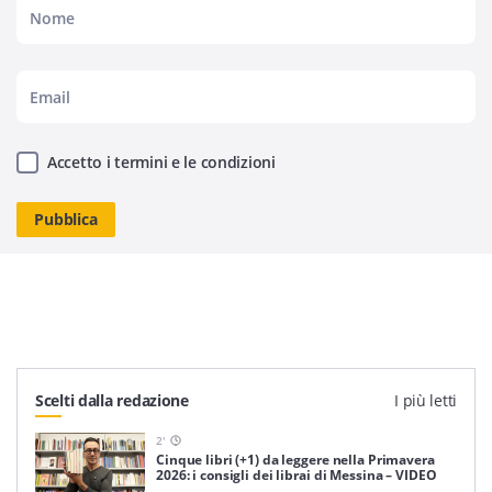
Accetto i termini e le condizioni
Scelti dalla redazione
I più letti
2
'
Cinque libri (+1) da leggere nella Primavera
2026: i consigli dei librai di Messina – VIDEO