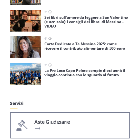
2
'
Sei libri sull’amore da leggere a San Valentino
(e non solo): i consigli dei librai di Messina –
VIDEO
4
'
Carta Dedicata a Te Messina 2025: come
ricevere il contributo alimentare di 500 euro
3
'
La Pro Loco Capo Peloro compie dieci anni: il
viaggio continua con lo sguardo al futuro
Servizi
Aste Giudiziarie