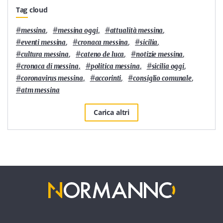
Tag cloud
#
,
#
,
#
,
messina
messina oggi
attualità messina
#
,
#
,
#
,
eventi messina
cronaca messina
sicilia
#
,
#
,
#
,
cultura messina
cateno de luca
notizie messina
#
,
#
,
#
,
cronaca di messina
politica messina
sicilia oggi
#
,
#
,
#
,
coronavirus messina
accorinti
consiglio comunale
#
atm messina
Carica altri