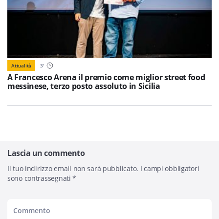
Attualità
3
'
A Francesco Arena il premio come miglior street food
messinese, terzo posto assoluto in Sicilia
Lascia un commento
Il tuo indirizzo email non sarà pubblicato.
I campi obbligatori
sono contrassegnati
*