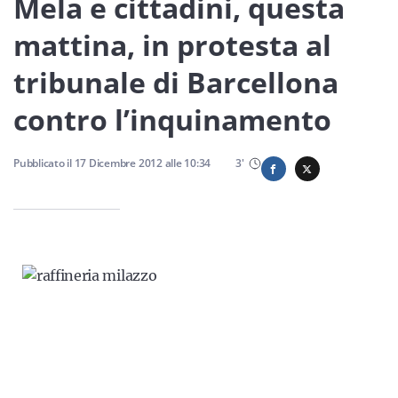
Mela e cittadini, questa
Sicilia
mattina, in protesta al
tribunale di Barcellona
Servizi
contro l’inquinamento
Pubblicato il
17 Dicembre 2012
alle
10:34
3
'
Resta sempre aggiornato con le ultime news, iscriviti alla
nostra newsletter
Iscriviti