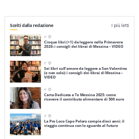
Scelti dalla redazione
I più letti
2
'
Cinque libri (+1) da leggere nella Primavera
2026: i consigli dei librai di Messina – VIDEO
2
'
Sei libri sull’amore da leggere a San Valentino
(e non solo): i consigli dei librai di Messina –
VIDEO
4
'
Carta Dedicata a Te Messina 2025: come
ricevere il contributo alimentare di 500 euro
3
'
La Pro Loco Capo Peloro compie dieci anni: il
viaggio continua con lo sguardo al futuro