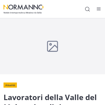
Notizie in tempo reale su Messina e la Sicilia
Attualità
Cronaca
Politica
Cultura
Lavoro
Società
Economia
Attualità
Lavoratori della Valle del
Sport