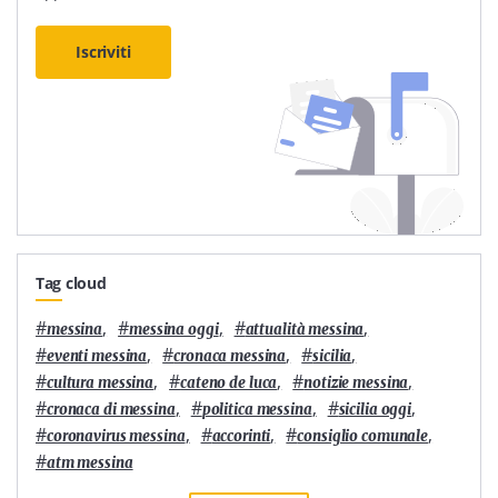
Iscriviti
Tag cloud
#
,
#
,
#
,
messina
messina oggi
attualità messina
#
,
#
,
#
,
eventi messina
cronaca messina
sicilia
#
,
#
,
#
,
cultura messina
cateno de luca
notizie messina
#
,
#
,
#
,
cronaca di messina
politica messina
sicilia oggi
#
,
#
,
#
,
coronavirus messina
accorinti
consiglio comunale
#
atm messina