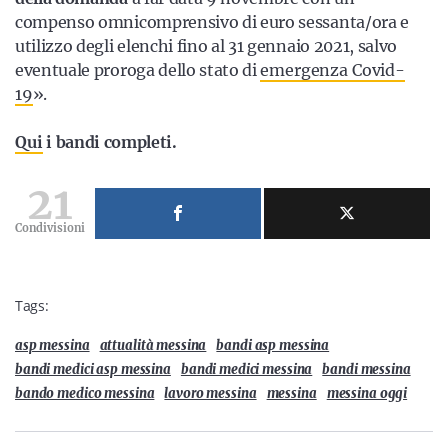
compenso omnicomprensivo di euro sessanta/ora e
utilizzo degli elenchi fino al 31 gennaio 2021, salvo
eventuale proroga dello stato di
emergenza Covid-
19
».
Qui
i bandi completi.
21
Condivisioni
Tags:
asp messina
attualità messina
bandi asp messina
bandi medici asp messina
bandi medici messina
bandi messina
bando medico messina
lavoro messina
messina
messina oggi