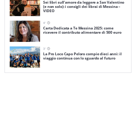
Sei libri sull’amore da leggere a San Valentino
(e non solo): i consigli dei librai di Messina –
VIDEO
4
'
Carta Dedicata a Te Messina 2025: come
ricevere il contributo alimentare di 500 euro
3
'
La Pro Loco Capo Peloro compie dieci anni: il
viaggio continua con lo sguardo al futuro