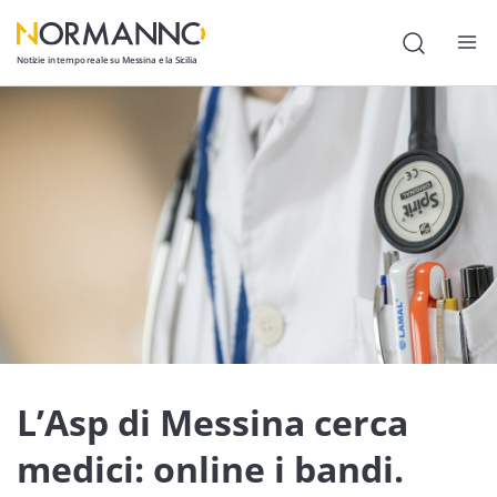
Notizie in tempo reale su Messina e la Sicilia
Attualità
Cronaca
Politica
Cultura
Lavoro
Società
Economia
L’Asp di Messina cerca
Sport
medici: online i bandi.