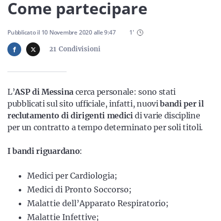
Sicilia
Come partecipare
Pubblicato il
10 Novembre 2020
alle
9:47
1
'
21
Condivisioni
Servizi
L’
ASP di Messina
cerca personale: sono stati
pubblicati sul sito ufficiale, infatti, nuovi
bandi per il
Resta sempre aggiornato con le ultime news, iscriviti alla
reclutamento di dirigenti medici
di varie discipline
nostra newsletter
per un contratto a tempo determinato per soli titoli.
Iscriviti
I bandi riguardano
:
Medici per Cardiologia;
Medici di Pronto Soccorso;
Malattie dell’Apparato Respiratorio;
Malattie Infettive;