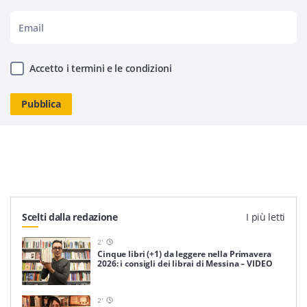
Accetto i termini e le condizioni
Scelti dalla redazione
I più letti
2
'
Cinque libri (+1) da leggere nella Primavera
2026: i consigli dei librai di Messina – VIDEO
2
'