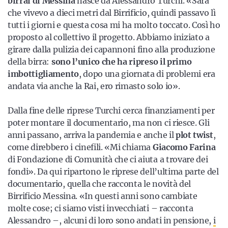
birrai di Messina
nasce da Alessandro Turchi. «Sarà
che vivevo a dieci metri dal Birrificio, quindi passavo lì
tutti i giorni e questa cosa mi ha molto toccato. Così ho
proposto al collettivo il progetto. Abbiamo iniziato a
girare dalla pulizia dei capannoni fino alla produzione
della birra:
sono l’unico che ha ripreso il primo
imbottigliamento
, dopo una giornata di problemi era
andata via anche la Rai, ero rimasto solo io».
Dalla fine delle riprese Turchi cerca finanziamenti per
poter montare il documentario, ma non ci riesce. Gli
anni passano, arriva la pandemia e anche il
plot twist
,
come direbbero i cinefili. «Mi chiama
Giacomo Farina
di Fondazione di Comunità che ci aiuta a trovare dei
fondi». Da qui ripartono le riprese dell’ultima parte del
documentario, quella che racconta le novità del
Birrificio Messina.
«In questi anni sono cambiate
molte cose; ci siamo visti invecchiati – racconta
Alessandro –, alcuni di loro sono andati in pensione,
i