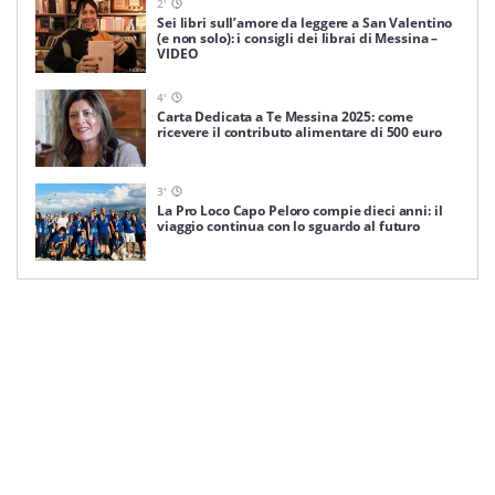
2
'
Sei libri sull’amore da leggere a San Valentino
(e non solo): i consigli dei librai di Messina –
VIDEO
4
'
Carta Dedicata a Te Messina 2025: come
ricevere il contributo alimentare di 500 euro
3
'
La Pro Loco Capo Peloro compie dieci anni: il
viaggio continua con lo sguardo al futuro