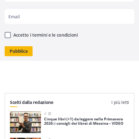
Accetto i termini e le condizioni
Scelti dalla redazione
I più letti
2
'
Cinque libri (+1) da leggere nella Primavera
2026: i consigli dei librai di Messina – VIDEO