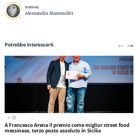
Scritto da
Alessandra Mammoliti
Potrebbe interessarti
3
'
A Francesco Arena il premio come miglior street food
messinese, terzo posto assoluto in Sicilia