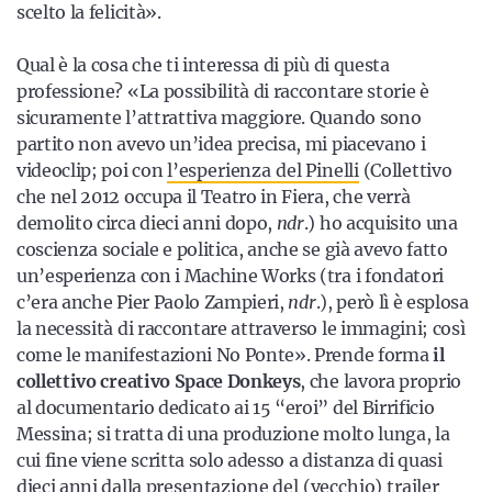
scelto la felicità».
Qual è la cosa che ti interessa di più di questa
professione? «La possibilità di raccontare storie è
sicuramente l’attrattiva maggiore. Quando sono
partito non avevo un’idea precisa, mi piacevano i
videoclip; poi con
l’esperienza del Pinelli
(Collettivo
che nel 2012 occupa il Teatro in Fiera, che verrà
demolito circa dieci anni dopo,
ndr
.) ho acquisito una
coscienza sociale e politica, anche se già avevo fatto
un’esperienza con i Machine Works (tra i fondatori
c’era anche Pier Paolo Zampieri,
ndr
.), però lì è esplosa
la necessità di raccontare attraverso le immagini; così
come le manifestazioni No Ponte». Prende forma
il
collettivo creativo Space Donkeys
, che lavora proprio
al documentario dedicato ai 15 “eroi” del Birrificio
Messina; si tratta di una produzione molto lunga, la
cui fine viene scritta solo adesso a distanza di quasi
dieci anni dalla
presentazione del (vecchio) trailer