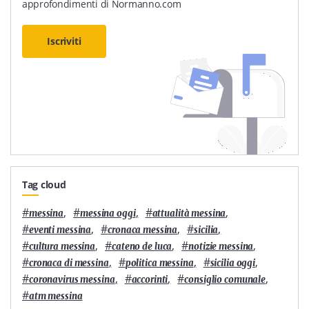
approfondimenti di Normanno.com
Iscriviti
Tag cloud
#
,
#
,
#
,
messina
messina oggi
attualità messina
#
,
#
,
#
,
eventi messina
cronaca messina
sicilia
#
,
#
,
#
,
cultura messina
cateno de luca
notizie messina
#
,
#
,
#
,
cronaca di messina
politica messina
sicilia oggi
#
,
#
,
#
,
coronavirus messina
accorinti
consiglio comunale
#
atm messina