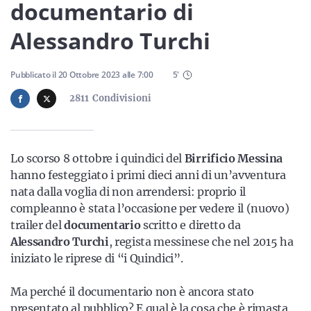
Sicilia
documentario di
Alessandro Turchi
Servizi
Pubblicato il
20 Ottobre 2023
alle
7:00
5
'
2811
Condivisioni
Resta sempre aggiornato con le ultime news, iscriviti alla
Lo scorso 8 ottobre i quindici del
Birrificio Messina
nostra newsletter
hanno festeggiato i primi dieci anni di un’avventura
nata dalla voglia di non arrendersi: proprio il
Iscriviti
compleanno è stata l’occasione per vedere il (nuovo)
trailer del
documentario
scritto e diretto da
Alessandro Turchi
, regista messinese che nel 2015 ha
iniziato le riprese di “i Quindici”.
Ma perché il documentario non è ancora stato
presentato al pubblico? E qual è la cosa che è rimasta