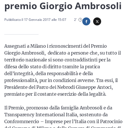
Sicilia
premio Giorgio Ambrosoli
Pubblicato il
17 Gennaio 2017
alle
15:07
2
'
Servizi
Assegnati a Milano i riconoscimenti del Premio
Giorgio Ambrosoli, dedicato a persone che, su tutto il
territorio nazionale si sono contraddistinti per la
Resta sempre aggiornato con le ultime news, iscriviti alla
difesa dello stato di diritto tramite la pratica
nostra newsletter
dell’integrità, della responsabilità e della
Iscriviti
professionalità, pur in condizioni avverse. Tra essi, il
Presidente del Parco dei Nebrodi Giuseppe Antoci,
premiato per il costante esercizio della legalità.
Il Premio, promosso dalla famiglia Ambrosoli e da
Transparency International Italia, sostenuto da
Confcommercio – Imprese per l’Italia con il Patrocinio