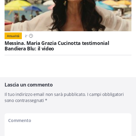
Attualità
2
'
Messina. Maria Grazia Cucinotta testimonial
Bandiera Blu: il video
Lascia un commento
Il tuo indirizzo email non sarà pubblicato.
I campi obbligatori
sono contrassegnati
*