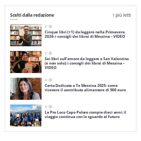
Scelti dalla redazione
I più letti
2
'
Cinque libri (+1) da leggere nella Primavera
2026: i consigli dei librai di Messina – VIDEO
2
'
Sei libri sull’amore da leggere a San Valentino
(e non solo): i consigli dei librai di Messina –
VIDEO
4
'
Carta Dedicata a Te Messina 2025: come
ricevere il contributo alimentare di 500 euro
3
'
La Pro Loco Capo Peloro compie dieci anni: il
viaggio continua con lo sguardo al futuro