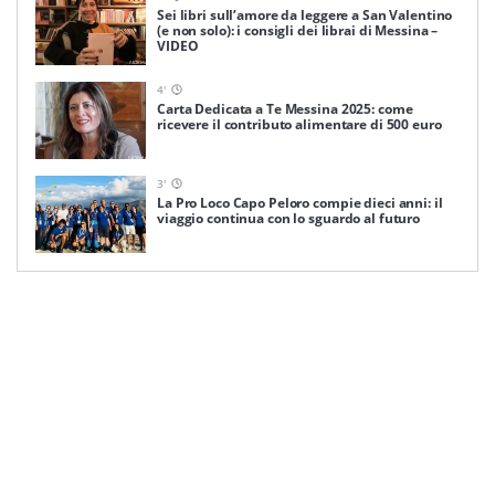
Sei libri sull’amore da leggere a San Valentino
(e non solo): i consigli dei librai di Messina –
VIDEO
4
'
Carta Dedicata a Te Messina 2025: come
ricevere il contributo alimentare di 500 euro
3
'
La Pro Loco Capo Peloro compie dieci anni: il
viaggio continua con lo sguardo al futuro