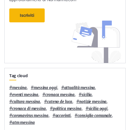
Iscriviti
Tag cloud
#
,
#
,
#
,
messina
messina oggi
attualità messina
#
,
#
,
#
,
eventi messina
cronaca messina
sicilia
#
,
#
,
#
,
cultura messina
cateno de luca
notizie messina
#
,
#
,
#
,
cronaca di messina
politica messina
sicilia oggi
#
,
#
,
#
,
coronavirus messina
accorinti
consiglio comunale
#
atm messina