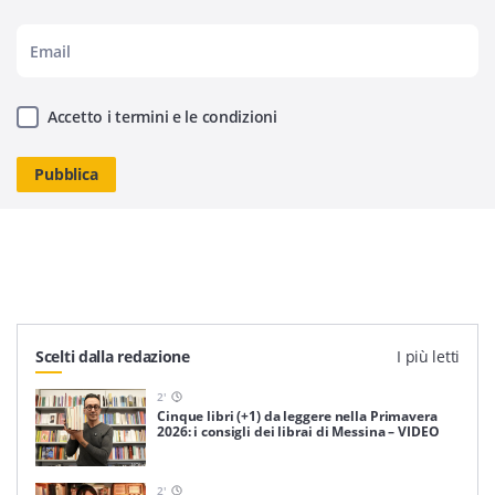
Accetto i termini e le condizioni
Scelti dalla redazione
I più letti
2
'
Cinque libri (+1) da leggere nella Primavera
2026: i consigli dei librai di Messina – VIDEO
2
'