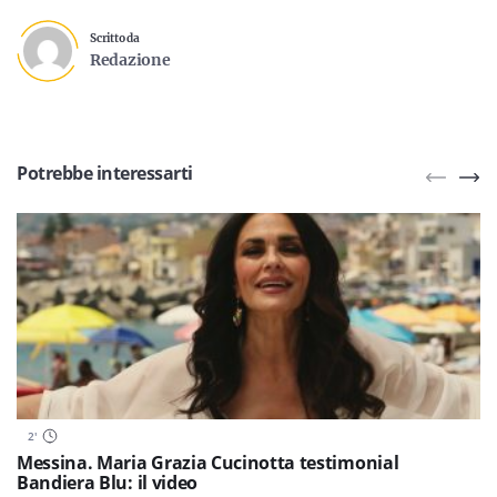
Scritto da
Redazione
Potrebbe interessarti
2
'
Messina. Maria Grazia Cucinotta testimonial
Bandiera Blu: il video