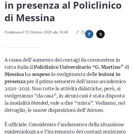
Sicilia
in presenza al Policlinico
di Messina
Servizi
Pubblicato il
15 Ottobre 2020
alle
10:48
2
'
A causa dell’aumento dei contagi da coronavirus in
Resta sempre aggiornato con le ultime news, iscriviti alla
tutta Italia il
Policlinico Universitario “G. Martino”
di
nostra newsletter
Messina
ha
sospeso
lo svolgimento delle
lezioni in
presenza
per il primo semestre dell’anno accademico
Iscriviti
2020-2021. Non tutte le attività didattiche, però, si
svolgeranno “da casa”, in alcuni casi è stata disposta
la modalità
blended
, vale a dire “mista”. Vediamo, nel
dettaglio, le nuove disposizioni dell’Ateneo.
È ufficiale. Considerato l’andamento della situazione
epidemiologica e
l’incremento dei contagi registrato