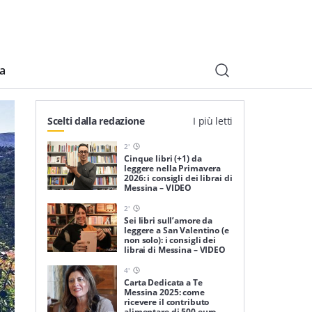
ia
Scelti dalla redazione
I più letti
2
'
Cinque libri (+1) da
leggere nella Primavera
2026: i consigli dei librai di
Messina – VIDEO
2
'
Sei libri sull’amore da
leggere a San Valentino (e
non solo): i consigli dei
librai di Messina – VIDEO
4
'
Carta Dedicata a Te
Messina 2025: come
ricevere il contributo
alimentare di 500 euro