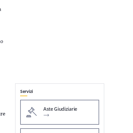
a
mo
Servizi
Aste Giudiziarie
are