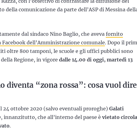
Razza, con l’obiettivo di contrastare la diffusione del
ito della comunicazione da parte dell’ASP di Messina dell
ttamente dal sindaco Nino Baglio, che aveva
fornito
ina Facebook dell’Amministrazione comunale
. Dopo il pri
ti oltre 800 tamponi, le scuole e gli uffici pubblici sono
o della Regione, in vigore
dalle 14.00 di oggi, martedì 13
 diventa “zona rossa”: cosa vuol dire
el 24 ottobre 2020 (salvo eventuali proroghe)
Galati
e, innanzitutto, che all’interno del paese è
vietato circol
vato
.