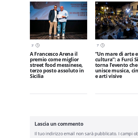
3
'
7
'
A Francesco Arena il
“Un mare di arte e
premio come miglior
cultura”: a Furci S
street food messinese,
torna l’evento che
terzo posto assoluto in
unisce musica, c
Sicilia
e arti visive
Lascia un commento
Il tuo indirizzo email non sarà pubblicato.
I campi ob