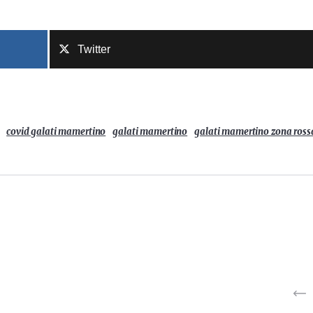
Twitter
covid galati mamertino
galati mamertino
galati mamertino zona ross