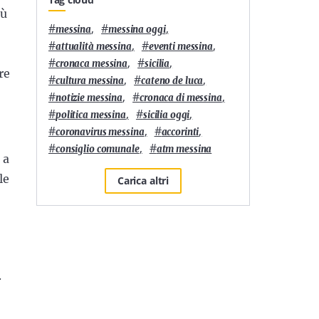
iù
#
,
#
,
messina
messina oggi
#
,
#
,
attualità messina
eventi messina
#
,
#
,
cronaca messina
sicilia
re
#
,
#
,
cultura messina
cateno de luca
#
,
#
,
notizie messina
cronaca di messina
#
,
#
,
politica messina
sicilia oggi
#
,
#
,
coronavirus messina
accorinti
#
,
#
consiglio comunale
atm messina
 a
le
Carica altri
.