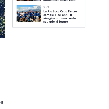
3
'
La Pro Loco Capo Peloro
compie dieci anni: il
viaggio continua con lo
sguardo al futuro
di