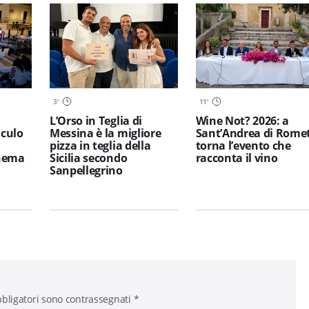
3
'
11
'
L’Orso in Teglia di
Wine Not? 2026: a
iculo
Messina è la migliore
Sant’Andrea di Rome
pizza in teglia della
torna l’evento che
inema
Sicilia secondo
racconta il vino
Sanpellegrino
bligatori sono contrassegnati
*