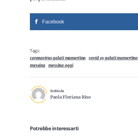
Facebook
Tags:
coronavirus galati mamertino
covid 19 galati mamertino
messina
messina oggi
Scritto da
Paola Floriana Riso
Potrebbe interessarti