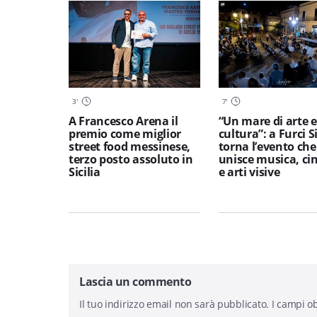
3
'
7
'
A Francesco Arena il
“Un mare di arte e
premio come miglior
cultura”: a Furci S
street food messinese,
torna l’evento che
terzo posto assoluto in
unisce musica, c
Sicilia
e arti visive
Lascia un commento
Il tuo indirizzo email non sarà pubblicato.
I campi ob