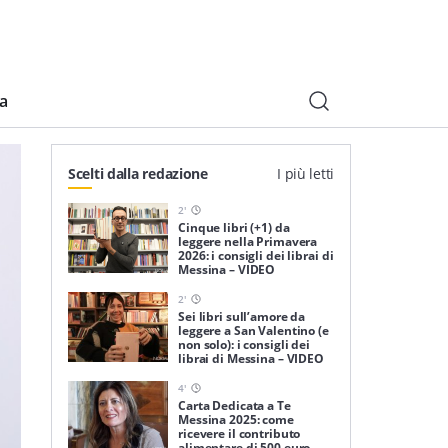
ia
Scelti dalla redazione
I più letti
2
'
Cinque libri (+1) da
leggere nella Primavera
2026: i consigli dei librai di
Messina – VIDEO
2
'
Sei libri sull’amore da
leggere a San Valentino (e
non solo): i consigli dei
librai di Messina – VIDEO
4
'
Carta Dedicata a Te
Messina 2025: come
ricevere il contributo
alimentare di 500 euro