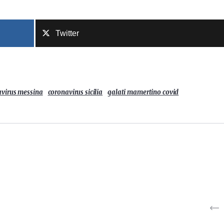
Twitter
avirus messina
coronavirus sicilia
galati mamertino covid