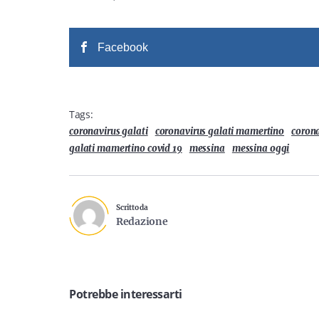
Facebook
Tags:
coronavirus galati
coronavirus galati mamertino
coron
galati mamertino covid 19
messina
messina oggi
Scritto da
Redazione
Potrebbe interessarti