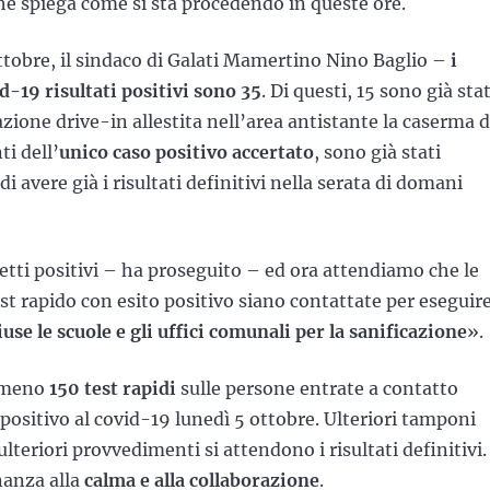
e spiega come si sta procedendo in queste ore.
ttobre, il sindaco di Galati Mamertino Nino Baglio –
i
id-19 risultati positivi sono 35
. Di questi, 15 sono già stat
ione drive-in allestita nell’area antistante la caserma d
ti dell’
unico caso positivo accertato
, sono già stati
avere già i risultati definitivi nella serata di domani
tti positivi – ha proseguito – ed ora attendiamo che le
st rapido con esito positivo siano contattate per eseguire
use le scuole e gli uffici comunali per la sanificazione
».
almeno
150 test rapidi
sulle persone entrate a contatto
o positivo al covid-19 lunedì 5 ottobre. Ulteriori tamponi
lteriori provvedimenti si attendono i risultati definitivi.
nanza alla
calma e alla collaborazione
.