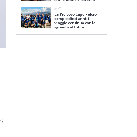
3
'
La Pro Loco Capo Peloro
compie dieci anni: il
viaggio continua con lo
sguardo al futuro
35