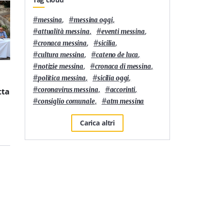
#
,
#
,
messina
messina oggi
#
,
#
,
attualità messina
eventi messina
#
,
#
,
cronaca messina
sicilia
#
,
#
,
cultura messina
cateno de luca
#
,
#
,
notizie messina
cronaca di messina
6
'
3
'
#
,
#
,
politica messina
sicilia oggi
Residenze universitarie:
È L’Orso di Messina la
#
,
#
,
coronavirus messina
accorinti
tta
Banca Europea per gli
pizzeria siciliana più
Investimenti e Yugo
longeva nella 50 Top
#
,
#
consiglio comunale
atm messina
affiancheranno
Pizza Italia 2026
Zanklon
Carica altri