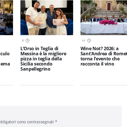
3
'
11
'
L’Orso in Teglia di
Wine Not? 2026: a
iculo
Messina è la migliore
Sant’Andrea di Rome
pizza in teglia della
torna l’evento che
inema
Sicilia secondo
racconta il vino
Sanpellegrino
bligatori sono contrassegnati
*