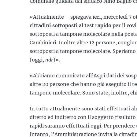
Comunale guidata dal sindaco Nino Baglio ch
«Attualmente – spiegava ieri, mercoledì 7 o
cittadini sottoposti a
l
test rapido per il cov
sottoposti a tampone molecolare nella postaz
Carabinieri. Inoltre altre 12 persone, congiun
sottoposti a tampone molecolare. Speriamo di 
(oggi,
ndr
)».
«Abbiamo comunicato all’Asp i dati dei sospe
altre 20 persone che hanno già eseguito il te
tampone molecolare. Sono state, inoltre,
chi
In tutto attualmente sono stati effettuati 
diretto ed indiretto con il soggetto risultat
rapidi saranno effettuati oggi. Per prendere u
Intanto, l’Amministrazione invita la cittadi