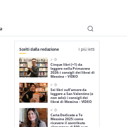
ia
Scelti dalla redazione
I più letti
2
'
Cinque libri (+1) da
leggere nella Primavera
2026: i consigli dei librai di
Messina – VIDEO
2
'
Sei libri sull’amore da
leggere a San Valentino (e
non solo): i consigli dei
librai di Messina – VIDEO
4
'
Carta Dedicata a Te
Messina 2025: come
ricevere il contributo
alimentare di 500 euro