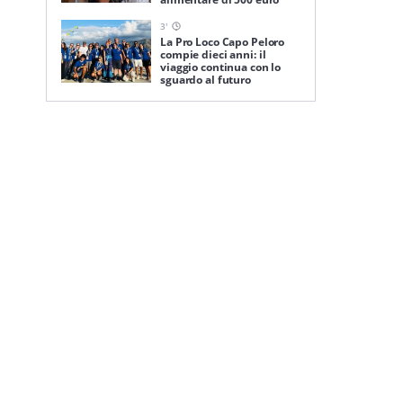
3
'
La Pro Loco Capo Peloro
compie dieci anni: il
viaggio continua con lo
sguardo al futuro