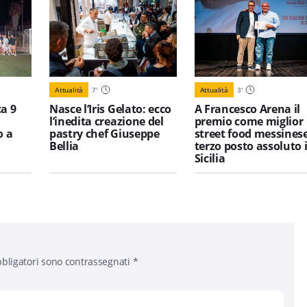
Attualità
7
'
Attualità
3
'
a 9
Nasce l’Iris Gelato: ecco
A Francesco Arena il
l’inedita creazione del
premio come miglior
o a
pastry chef Giuseppe
street food messinese
Bellia
terzo posto assoluto 
Sicilia
bligatori sono contrassegnati
*