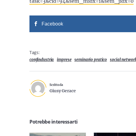
task=3&cid=94&sem_midx=1&sem_jidx=0
Facebook
Tags:
confindustria
imprese
seminario pratico
social networ
Scritto da
Giusy Gerace
Potrebbe interessarti