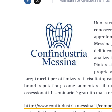
Pubblicato il
29 Aprile 2013
alle
11:23
Uno str
conoscer
approfo
Messina,
dell’inc
analizzat
Pinteres
propria v
fare; trucchi per ottimizzare il risultato; ca
brand-reputation; come aumentare il n
ossessionati. Il seminario è gratuito ma la re
http://www.confindustria.messina.it/comp