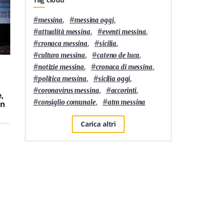
#
,
#
,
messina
messina oggi
#
,
#
,
attualità messina
eventi messina
#
,
#
,
cronaca messina
sicilia
#
,
#
,
cultura messina
cateno de luca
Attualità
7
'
Attualità
3
'
#
,
#
,
notizie messina
cronaca di messina
“Un mare di arte e
L’Orso in Teglia di
#
,
#
,
politica messina
sicilia oggi
cultura”: a Furci Siculo
Messina è la migliore
#
,
#
,
coronavirus messina
accorinti
,
torna l’evento che
pizza in teglia della
#
,
#
consiglio comunale
atm messina
in
unisce musica, cinema
Sicilia secondo
e arti visive
Sanpellegrino
Carica altri