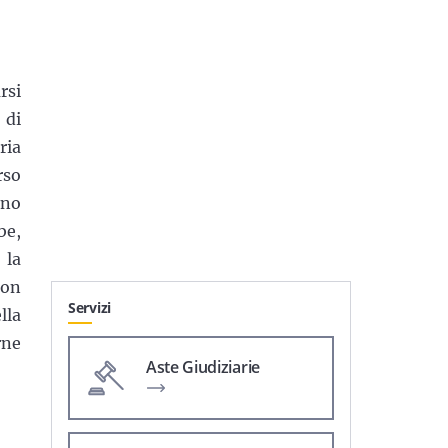
rsi
 di
ria
rso
nno
be,
 la
non
Servizi
lla
rne
Aste Giudiziarie