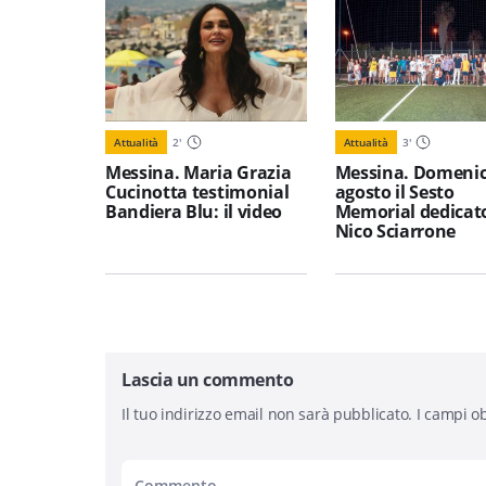
Attualità
2
'
Attualità
3
'
Messina. Maria Grazia
Messina. Domenic
Cucinotta testimonial
agosto il Sesto
Bandiera Blu: il video
Memorial dedicat
Nico Sciarrone
Lascia un commento
Il tuo indirizzo email non sarà pubblicato.
I campi ob