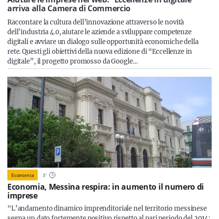
Sicilia
arriva alla Camera di Commercio
Raccontare la cultura dell’innovazione attraverso le novità
dell’industria 4.0, aiutare le aziende a sviluppare competenze
digitali e avviare un dialogo sulle opportunità economiche della
rete. Questi gli obiettivi della nuova edizione di “Eccellenze in
Servizi
digitale”, il progetto promosso da Google…
Resta sempre aggiornato con le ultime news, iscriviti alla
nostra newsletter
Iscriviti
Economia
3
'
Economia, Messina respira: in aumento il numero di
imprese
"L’andamento dinamico imprenditoriale nel territorio messinese
segna un dato fortemente positivo rispetto al pari periodo del 2014: