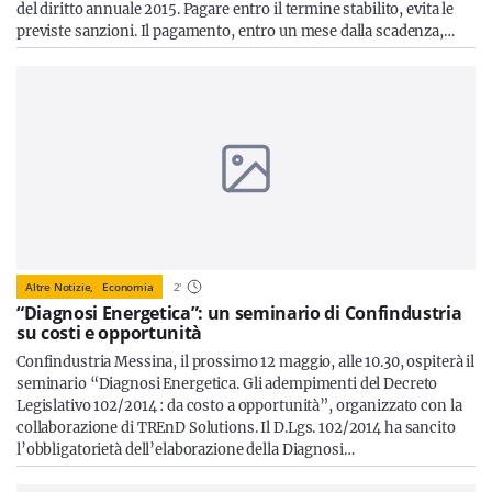
del diritto annuale 2015. Pagare entro il termine stabilito, evita le
previste sanzioni. Il pagamento, entro un mese dalla scadenza,…
Altre Notizie,
Economia
2
'
“Diagnosi Energetica”: un seminario di Confindustria
su costi e opportunità
Confindustria Messina, il prossimo 12 maggio, alle 10.30, ospiterà il
seminario “Diagnosi Energetica. Gli adempimenti del Decreto
Legislativo 102/2014 : da costo a opportunità”, organizzato con la
collaborazione di TREnD Solutions. Il D.Lgs. 102/2014 ha sancito
l’obbligatorietà dell’elaborazione della Diagnosi…