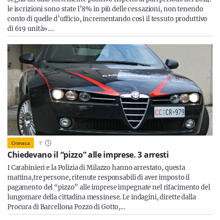
le iscrizioni sono state l’8% in più delle cessazioni, non tenendo
conto di quelle d’ufficio, incrementando così il tessuto produttivo
di 619 unità».…
Cronaca
1
'
Chiedevano il “pizzo” alle imprese. 3 arresti
I Carabinieri e la Polizia di Milazzo hanno arrestato, questa
mattina,tre persone, ritenute responsabili di aver imposto il
pagamento del “pizzo” alle imprese impegnate nel rifacimento del
lungomare della cittadina messinese. Le indagini, dirette dalla
Procura di Barcellona Pozzo di Gotto,…