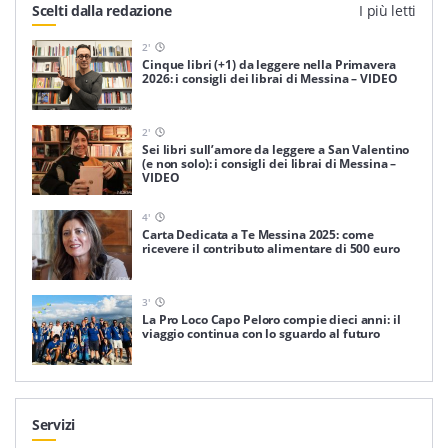
Scelti dalla redazione
I più letti
2
'
Cinque libri (+1) da leggere nella Primavera
2026: i consigli dei librai di Messina – VIDEO
2
'
Sei libri sull’amore da leggere a San Valentino
(e non solo): i consigli dei librai di Messina –
VIDEO
4
'
Carta Dedicata a Te Messina 2025: come
ricevere il contributo alimentare di 500 euro
3
'
La Pro Loco Capo Peloro compie dieci anni: il
viaggio continua con lo sguardo al futuro
Servizi