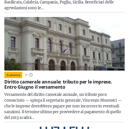
Basilicata, Calabria, Campania, Puglia, Sicilia. Beneficiari delle
agevolazioni sono le…
Economia
2
'
Diritto camerale annuale: tributo per le imprese.
Entro Giugno il versamento
Versamento del diritto camerale annuale, un tributo poco
conosciuto — spiega il segretario generale, Vincenzo Musmeci —
che le imprese dovrebbero pagare per non incorrere in eventuali
sanzioni. Il termine ultimo per provvedere al pagamento di quello
del 2013 scadrà…