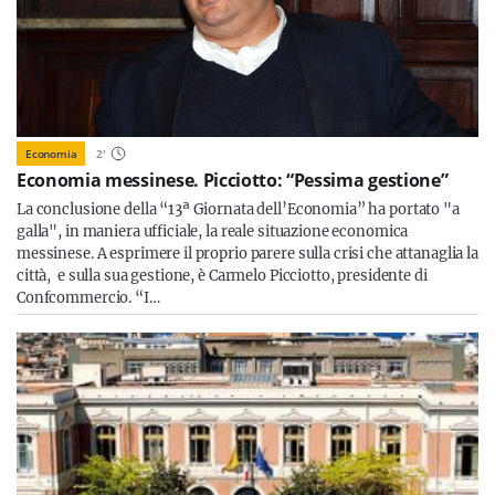
Economia
2
'
Economia messinese. Picciotto: “Pessima gestione”
La conclusione della “13ª Giornata dell’Economia” ha portato "a
galla", in maniera ufficiale, la reale situazione economica
messinese. A esprimere il proprio parere sulla crisi che attanaglia la
città, e sulla sua gestione, è Carmelo Picciotto, presidente di
Confcommercio. “I…