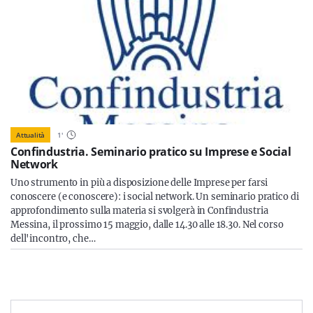
Attualità
1
'
Confindustria. Seminario pratico su Imprese e Social
Network
Uno strumento in più a disposizione delle Imprese per farsi
conoscere (e conoscere): i social network. Un seminario pratico di
approfondimento sulla materia si svolgerà in Confindustria
Messina, il prossimo 15 maggio, dalle 14.30 alle 18.30. Nel corso
dell'incontro, che…