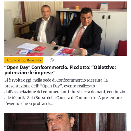
Altre Notizie,
Economia
1
'
“Open Day” Confcommercio. Picciotto: “Obiettivo:
potenziare le imprese”
Si è svolta oggi, nella sede di Confcommercio Messina, la
presentazione dell’ “Open Day”, evento realizzato
dall’associazione dei commercianti che si terrà domani, con inizio
alle 10, nella Sala Borse della Camera di Commercio. A presentare
l’evento, che si protrarrà…