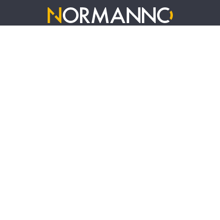
La redazione
Contatti
Privacy Policy
Registrazione Tribunale di Messina n. 6 del 25/06/2002
Direttore Responsabile: Paola Floriana Riso
Editore: Comunicattiva Srl