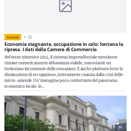
Attualità
3
'
Economia stagnante, occupazione in calo: lontana la
ripresa. I dati della Camera di Commercio
Nel terzo trimestre 2014, il sistema imprenditoriale messinese
rimane numericamente abbastanza stabile, nonostante un
fortissimo incremento delle cessazioni. È anche piuttosto forte la
diminuzione di occupazione, interamente causata dalla crisi delle
micro-aziende. Un’immagine poco confortante del panorama
economico locale: le…