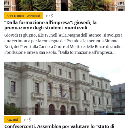
Altre Notizie,
Università
1
'
“Dalla formazione all’impresa”: giovedì, la
premiazione degli studenti meritevoli
Giovedì 11 giugno, alle 17, nell’Aula Magna dell’Ateneo, si svolgerà
una cerimonia per la consegna del Premio alla memoria Simone
Neri, dei Premi alla Carriera Onore al Merito e delle Borse di studio
Fondazione Intesa San Paolo. “Dalla formazione all’impresa.…
Attualità
1
'
Confesercenti. Assemblea per valutare lo “stato di