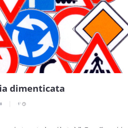
nia dimenticata
08
1
'