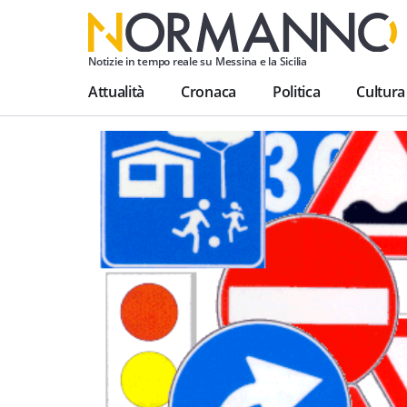
Notizie in tempo reale su Messina e la Sicilia
Attualità
Cronaca
Politica
Cultura