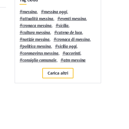
e arti visive
Sanpellegrino
#
,
#
,
messina
messina oggi
#
,
#
,
attualità messina
eventi messina
#
,
#
,
cronaca messina
sicilia
#
,
#
,
cultura messina
cateno de luca
#
,
#
,
notizie messina
cronaca di messina
#
,
#
,
politica messina
sicilia oggi
#
,
#
,
coronavirus messina
accorinti
#
,
#
consiglio comunale
atm messina
Carica altri