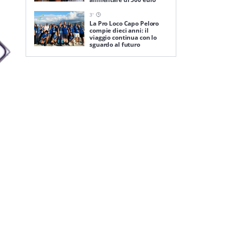
3
'
La Pro Loco Capo Peloro
compie dieci anni: il
viaggio continua con lo
sguardo al futuro