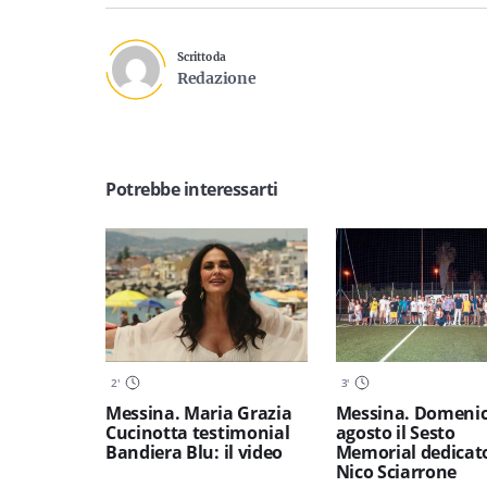
Scritto da
Redazione
Potrebbe interessarti
2
'
3
'
Messina. Maria Grazia
Messina. Domenic
Cucinotta testimonial
agosto il Sesto
Bandiera Blu: il video
Memorial dedicat
Nico Sciarrone