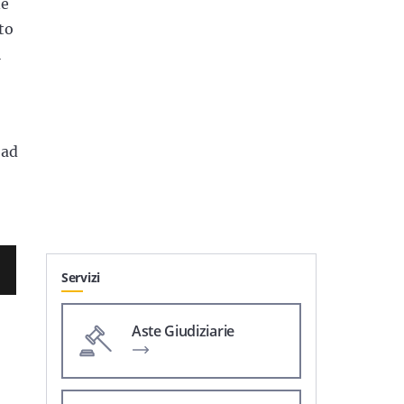
ne
to
l
 ad
Servizi
Aste Giudiziarie