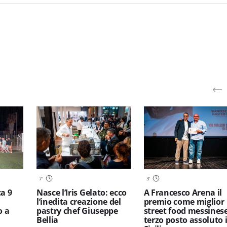
7
'
3
'
a 9
Nasce l’Iris Gelato: ecco
A Francesco Arena il
l’inedita creazione del
premio come miglior
o a
pastry chef Giuseppe
street food messinese
Bellia
terzo posto assoluto 