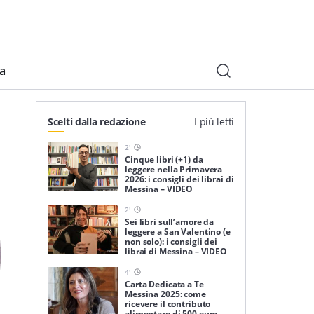
ia
Scelti dalla redazione
I più letti
2
'
Cinque libri (+1) da
leggere nella Primavera
2026: i consigli dei librai di
Messina – VIDEO
2
'
Sei libri sull’amore da
leggere a San Valentino (e
non solo): i consigli dei
librai di Messina – VIDEO
4
'
Carta Dedicata a Te
Messina 2025: come
ricevere il contributo
alimentare di 500 euro