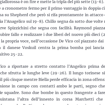
iallorossa è on fire e mette la tripla del più sette (13-6).
bile a cronometro fermo per il primo vantaggio in doppia ci
na su Shepherd che però si rifa prontamente in attacco 
a l’Anagelico sul 19-8). Chillo segna da sotto due volte
erve Spizzichini che segna con facilità. Raymond piazza
subire fallo e realizzare i due liberi del nuovo più dieci (
re la propria voce, nell’occasione De Vico col piazzato dai 
a il danese Voskuil centra la prima bomba poi lancia
nitivo 25-22.
o a riportare a stretto contatto l’Angelico prima de
he sfrutta le lunghe leve (29-26). Il lungo torinese si
il più cinque mentre Biella perde efficacia in zona offens
usione in campo con contatti ambo le parti, segno che
le squadre. Sono due bombe in questo frangente a fare
uintana l’altra dell’innesto in corsa Marchetti che