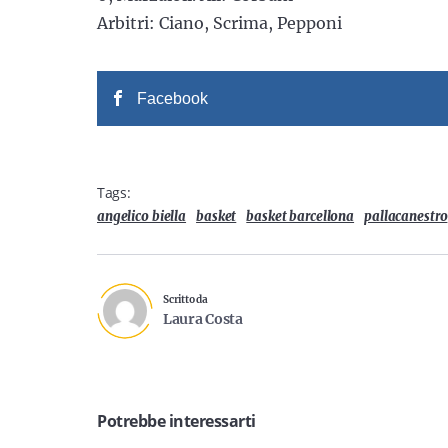
Arbitri: Ciano, Scrima, Pepponi
Facebook
Tags:
angelico biella
basket
basket barcellona
pallacanestro
Scritto da
Laura Costa
Potrebbe interessarti