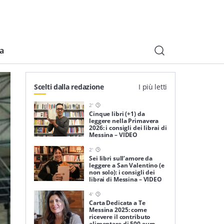
ia
Scelti dalla redazione
I più letti
2
'
Cinque libri (+1) da
leggere nella Primavera
2026: i consigli dei librai di
Messina – VIDEO
2
'
Sei libri sull’amore da
leggere a San Valentino (e
non solo): i consigli dei
librai di Messina – VIDEO
4
'
Carta Dedicata a Te
Messina 2025: come
ricevere il contributo
alimentare di 500 euro