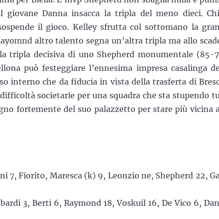
l giovane Danna insacca la tripla del meno dieci. Chi
sospende il gioco. Kelley sfrutta col sottomano la gra
yomnd altro talento segna un’altra tripla ma allo scad
o la tripla decisiva di uno Shepherd monumentale (85-7
lona può festeggiare l’ennesima impresa casalinga de
o interno che da fiducia in vista della trasferta di Bresc
 difficoltà societarie per una squadra che sta stupendo tu
gno fortemente del suo palazzetto per stare più vicina a
ini 7, Fiorito, Maresca (k) 9, Leonzio ne, Shepherd 22, Ga
mbardi 3, Berti 6, Raymond 18, Voskuil 16, De Vico 6, Da