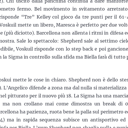
2). Chi uscito dalla panchina continua a dare manforte
nometro fermo. Bel movimento in svitamento arretrato
isponde “Tre” Kelley col gioco da tre punti per il 61-
 Voskuil mette un libero, Maresca è perfetto per due volt
(più diciotto). Barcellona non allenta i ritmi in difesa ed
imostra. Sale lo spettacolo: Shepherd sale al settimo ciel
dibile, Voskuil risponde con lo step back e poi gancione
 la Sigma in controllo sulla sfida ma Biella farà di tutto 
oskui mette le cose in chiaro. Shepherd non è dello ste
 L’Angelico difende a zona ma dal nulla si materializza
el pitturato per il nuovo più 18. La Sigma ha una marcia
gio ma non crollano mai come dimostra un break di 
ellona ha pazienza, ruota bene la palla sul perimetro ed
64) ma in rapida sequenza subisce un antisportivo ed
nfa per Biella. L’mvp Shepherd non sbaglia nulla e puni