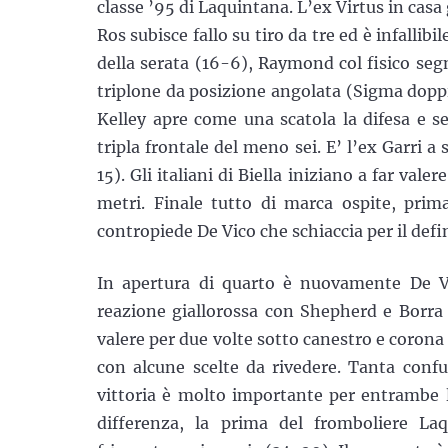
classe ’95 di Laquintana. L’ex Virtus in casa g
Ros subisce fallo su tiro da tre ed è infalli
della serata (16-6), Raymond col fisico seg
triplone da posizione angolata (Sigma doppi
Kelley apre come una scatola la difesa e s
tripla frontale del meno sei. E’ l’ex Garri a 
15). Gli italiani di Biella iniziano a far vale
metri. Finale tutto di marca ospite, prim
contropiede De Vico che schiaccia per il defi
In apertura di quarto è nuovamente De Vic
reazione giallorossa con Shepherd e Borra c
valere per due volte sotto canestro e corona 
con alcune scelte da rivedere. Tanta conf
vittoria è molto importante per entrambe 
differenza, la prima del fromboliere Laq