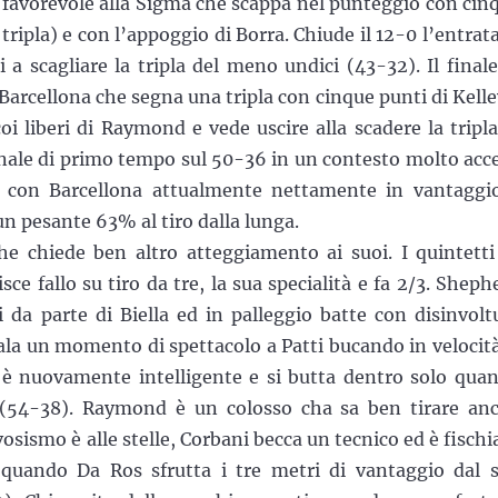
 favorevole alla Sigma che scappa nel punteggio con cin
tripla) e con l’appoggio di Borra. Chiude il 12-0 l’entrata
a scagliare la tripla del meno undici (43-32). Il finale
arcellona che segna una tripla con cinque punti di Kelle
oi liberi di Raymond e vede uscire alla scadere la tripla
finale di primo tempo sul 50-36 in un contesto molto acc
a con Barcellona attualmente nettamente in vantaggi
un pesante 63% al tiro dalla lunga.
e chiede ben altro atteggiamento ai suoi. I quintetti
sce fallo su tiro da tre, la sua specialità e fa 2/3. Sheph
i da parte di Biella ed in palleggio batte con disinvolt
la un momento di spettacolo a Patti bucando in velocità
è nuovamente intelligente e si butta dentro solo qua
o (54-38). Raymond è un colosso cha sa ben tirare an
vosismo è alle stelle, Corbani becca un tecnico ed è fischi
e quando Da Ros sfrutta i tre metri di vantaggio dal 