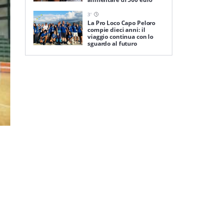
3
'
La Pro Loco Capo Peloro
compie dieci anni: il
viaggio continua con lo
sguardo al futuro