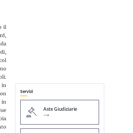
 il
rd,
ida
di,
col
ono
li.
 in
Servizi
con
 in
Aste Giudiziarie
due
bia
nto