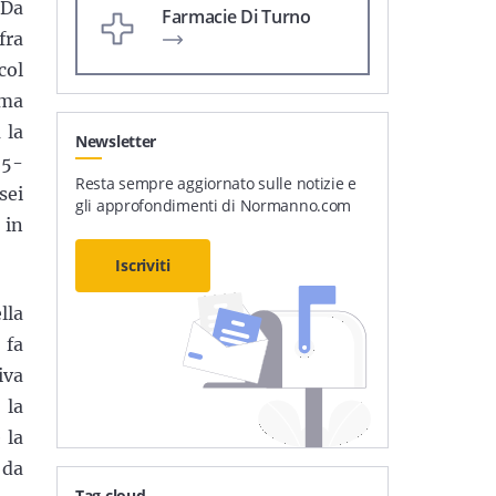
 Da
Farmacie Di Turno
fra
col
 ma
 la
Newsletter
25-
Resta sempre aggiornato sulle notizie e
sei
gli approfondimenti di Normanno.com
 in
Iscriviti
lla
 fa
iva
 la
 la
 da
Tag cloud