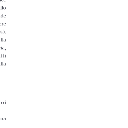
llo
nde
ere
5).
lla
ia,
tti
lla
rri
nna