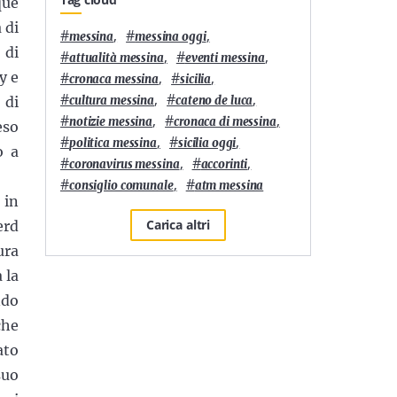
que
 di
#
,
#
,
messina
messina oggi
 di
#
,
#
,
attualità messina
eventi messina
y e
#
,
#
,
cronaca messina
sicilia
#
,
#
,
 di
cultura messina
cateno de luca
#
,
#
,
notizie messina
cronaca di messina
eso
#
,
#
,
politica messina
sicilia oggi
o a
#
,
#
,
coronavirus messina
accorinti
#
,
#
consiglio comunale
atm messina
 in
Carica altri
erd
ura
 la
ndo
che
ato
suo