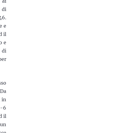
 ai
 di
46.
e e
 il
o e
 di
per
sso
 Da
 in
0-6
 il
 un
sce