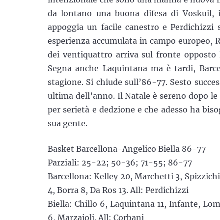
da lontano una buona difesa di Voskuil, i
appoggia un facile canestro e Perdichizzi 
esperienza accumulata in campo europeo, Ra
dei ventiquattro arriva sul fronte oppost
Segna anche Laquintana ma è tardi, Barcel
stagione. Si chiude sull’86-77. Sesto success
ultima dell’anno. Il Natale è sereno dopo le
per serietà e dedzione e che adesso ha biso
sua gente.
Basket Barcellona-Angelico Biella 86-77
Parziali: 25-22; 50-36; 71-55; 86-77
Barcellona: Kelley 20, Marchetti 3, Spizzich
4, Borra 8, Da Ros 13. All: Perdichizzi
Biella: Chillo 6, Laquintana 11, Infante, Lo
6, Marzaioli. All: Corbani