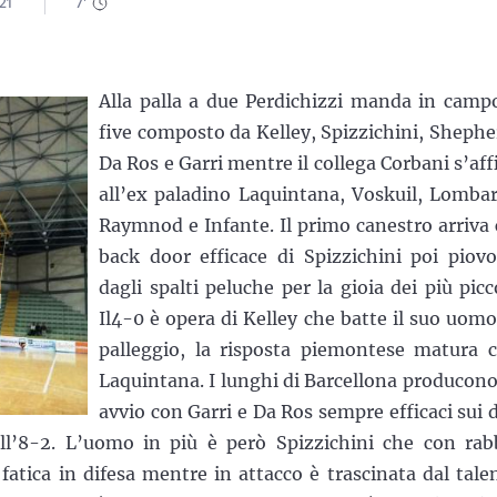
:21
7
'
Alla palla a due Perdichizzi manda in campo
five composto da Kelley, Spizzichini, Shephe
Da Ros e Garri mentre il collega Corbani s’aff
all’ex paladino Laquintana, Voskuil, Lombar
Raymnod e Infante. Il primo canestro arriva 
back door efficace di Spizzichini poi piov
dagli spalti peluche per la gioia dei più picco
Il4-0 è opera di Kelley che batte il suo uomo
palleggio, la risposta piemontese matura 
Laquintana. I lunghi di Barcellona producono
avvio con Garri e Da Ros sempre efficaci sui 
ll’8-2. L’uomo in più è però Spizzichini che con rab
fatica in difesa mentre in attacco è trascinata dal tale