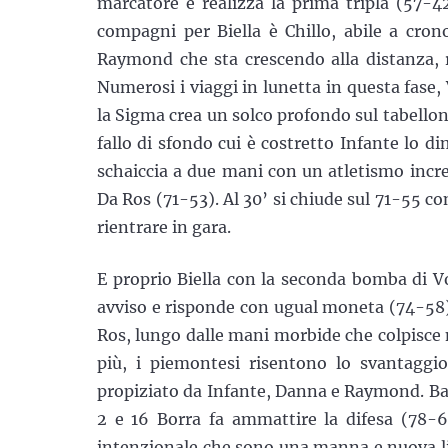
marcatore e realizza la prima tripla (57-4
compagni per Biella è Chillo, abile a cro
Raymond che sta crescendo alla distanza, r
Numerosi i viaggi in lunetta in questa fase,
la Sigma crea un solco profondo sul tabellone 
fallo di sfondo cui è costretto Infante lo d
schaiccia a due mani con un atletismo incre
Da Ros (71-53). Al 30’ si chiude sul 71-55 con
rientrare in gara.
E proprio Biella con la seconda bomba di V
avviso e risponde con ugual moneta (74-58).
Ros, lungo dalle mani morbide che colpisce n
più, i piemontesi risentono lo svantag
propiziato da Infante, Danna e Raymond. Barc
2 e 16 Borra fa ammattire la difesa (78-
intenzionale che sono una manna e nuova li