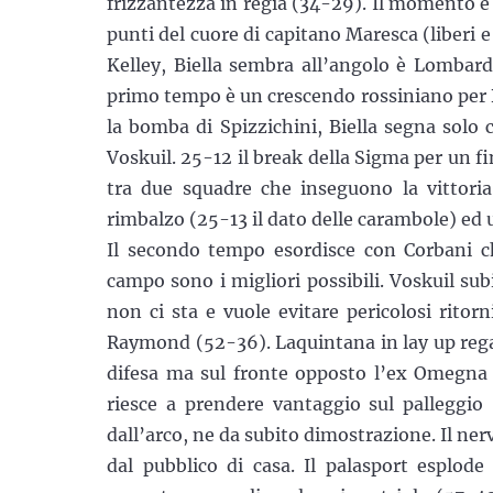
frizzantezza in regia (34-29). Il momento è
punti del cuore di capitano Maresca (liberi e 
Kelley, Biella sembra all’angolo è Lombardi 
primo tempo è un crescendo rossiniano per B
la bomba di Spizzichini, Biella segna solo c
Voskuil. 25-12 il break della Sigma per un 
tra due squadre che inseguono la vittori
rimbalzo (25-13 il dato delle carambole) ed 
Il secondo tempo esordisce con Corbani ch
campo sono i migliori possibili. Voskuil subi
non ci sta e vuole evitare pericolosi ritorn
Raymond (52-36). Laquintana in lay up rega
difesa ma sul fronte opposto l’ex Omegna 
riesce a prendere vantaggio sul palleggi
dall’arco, ne da subito dimostrazione. Il ner
dal pubblico di casa. Il palasport esplod