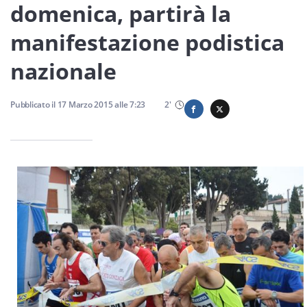
Sicilia
domenica, partirà la
manifestazione podistica
nazionale
Servizi
Pubblicato il
17 Marzo 2015
alle
7:23
2
'
Resta sempre aggiornato con le ultime news, iscriviti alla
nostra newsletter
Iscriviti