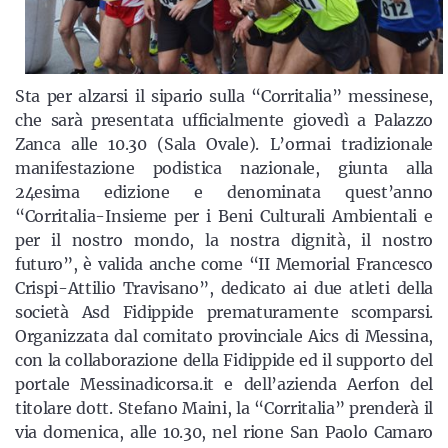
Sta per alzarsi il sipario sulla “Corritalia” messinese,
che sarà presentata ufficialmente giovedì a Palazzo
Zanca alle 10.30 (Sala Ovale). L’ormai tradizionale
manifestazione podistica nazionale, giunta alla
24esima edizione e denominata quest’anno
“Corritalia-Insieme per i Beni Culturali Ambientali e
per il nostro mondo, la nostra dignità, il nostro
futuro”, è valida anche come “II Memorial Francesco
Crispi-Attilio Travisano”, dedicato ai due atleti della
società Asd Fidippide prematuramente scomparsi.
Organizzata dal comitato provinciale Aics di Messina,
con la collaborazione della Fidippide ed il supporto del
portale Messinadicorsa.it e dell’azienda Aerfon del
titolare dott. Stefano Maini, la “Corritalia” prenderà il
via domenica, alle 10.30, nel rione San Paolo Camaro