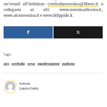
un’email all’indirizzo
corritaliamessina@libero.it
o
collegarsi ai siti: www.messinadicorsa.it,
www.aicsmessina.it e www.fidippide.it.
Tags:
aics
corritalia
corsa
manifestazione
podismo
Scritto da
Laura Costa