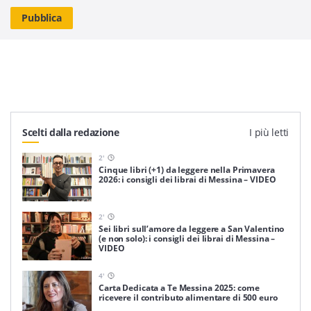
Scelti dalla redazione
I più letti
2
'
Cinque libri (+1) da leggere nella Primavera
2026: i consigli dei librai di Messina – VIDEO
2
'
Sei libri sull’amore da leggere a San Valentino
(e non solo): i consigli dei librai di Messina –
VIDEO
4
'
Carta Dedicata a Te Messina 2025: come
ricevere il contributo alimentare di 500 euro