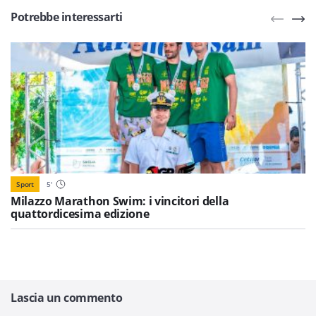
Potrebbe interessarti
Sport
5
'
Milazzo Marathon Swim: i vincitori della
quattordicesima edizione
Lascia un commento