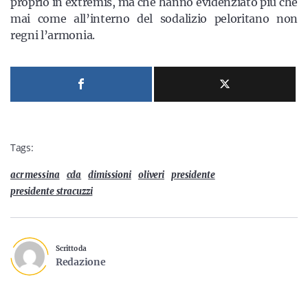
proprio in extremis, ma che hanno evidenziato più che
mai come all’interno del sodalizio peloritano non
regni l’armonia.
Tags:
acr messina
cda
dimissioni
oliveri
presidente
presidente stracuzzi
Scritto da
Redazione