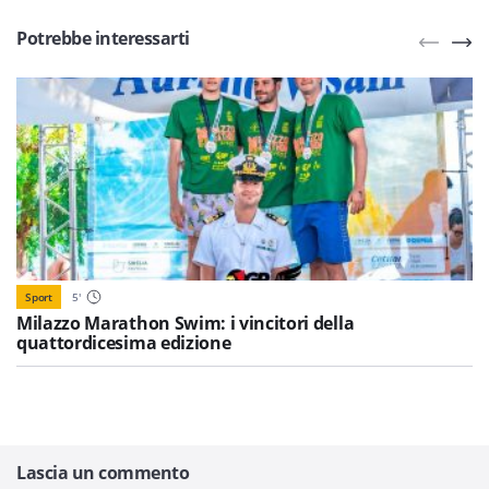
Potrebbe interessarti
Sport
5
'
Milazzo Marathon Swim: i vincitori della
quattordicesima edizione
Lascia un commento