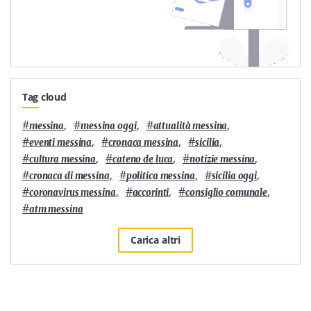
Tag cloud
#
,
#
,
#
,
messina
messina oggi
attualità messina
#
,
#
,
#
,
eventi messina
cronaca messina
sicilia
#
,
#
,
#
,
cultura messina
cateno de luca
notizie messina
#
,
#
,
#
,
cronaca di messina
politica messina
sicilia oggi
#
,
#
,
#
,
coronavirus messina
accorinti
consiglio comunale
#
atm messina
Carica altri