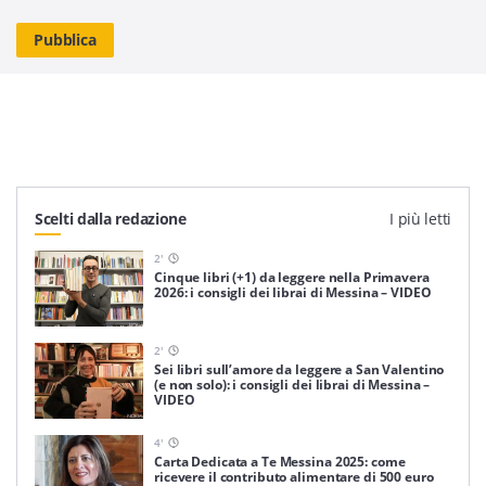
Scelti dalla redazione
I più letti
2
'
Cinque libri (+1) da leggere nella Primavera
2026: i consigli dei librai di Messina – VIDEO
2
'
Sei libri sull’amore da leggere a San Valentino
(e non solo): i consigli dei librai di Messina –
VIDEO
4
'
Carta Dedicata a Te Messina 2025: come
ricevere il contributo alimentare di 500 euro