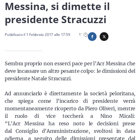
Sicilia
Messina, si dimette il
presidente Stracuzzi
Servizi
Pubblicato il
1 Febbraio 2017
alle
17:59
1
'
Sembra proprio non esserci pace per l’Acr Messina che
Resta sempre aggiornato con le ultime news, iscriviti alla
deve incassare un altro pesante colpo: le dimissioni del
nostra newsletter
presidente Natale Stracuzzi.
Iscriviti
Ad annunciarlo è direttamente la società peloritana,
che spiega come l’incarico di presidente verrà
momentaneamente ricoperto da Piero Oliveri, mentre
il ruolo di vice toccherà a Nino Micali:
“L’Acr Messina ha reso noto le decisioni prese
dal Consiglio d’Amministrazione, svoltosi in data
odierna, a seguito delle dimissioni presentate dal