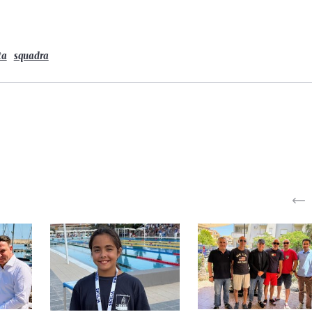
ta
squadra