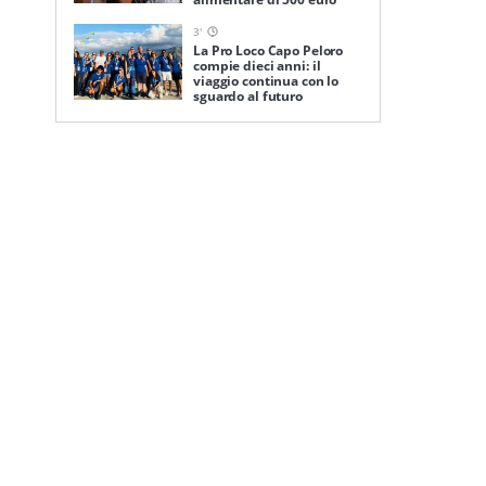
3
'
La Pro Loco Capo Peloro
compie dieci anni: il
viaggio continua con lo
sguardo al futuro