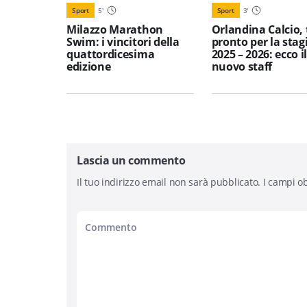
Sport
5
'
Sport
3
'
Milazzo Marathon
Orlandina Calcio, 
Swim: i vincitori della
pronto per la stag
quattordicesima
2025 – 2026: ecco i
edizione
nuovo staff
Lascia un commento
Il tuo indirizzo email non sarà pubblicato.
I campi ob