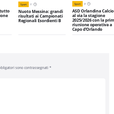
Sport
3
'
Sport
1
'
tutto
ASD Orlandina Calcio
Nuoto Messina: grandi
ione
al via la stagione
risultati ai Campionati
l
2025/2026 con la pri
Regionali Esordienti B
riunione operativa a
Capo d’Orlando
bligatori sono contrassegnati
*