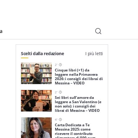
ia
Scelti dalla redazione
I più letti
2
'
Cinque libri (+1) da
leggere nella Primavera
2026: i consigli dei librai di
Messina – VIDEO
2
'
Sei libri sull’amore da
leggere a San Valentino (e
non solo): i consigli dei
librai di Messina – VIDEO
4
'
Carta Dedicata a Te
Messina 2025: come
ricevere il contributo
alimentare di 500 euro