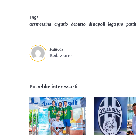
Tags:
acr messina
argurio
debutto
di napoli
lega pro
parti
Scritto da
Redazione
Potrebbe interessarti