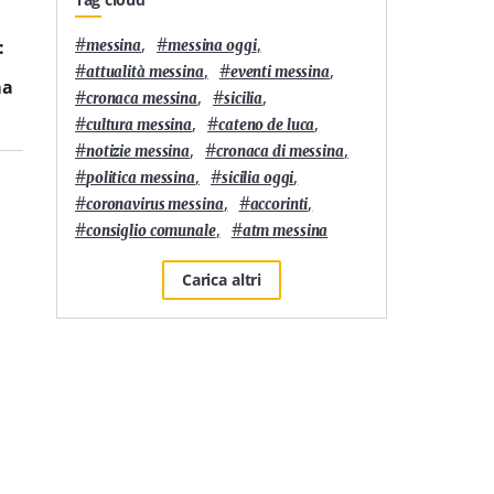
Sport
6
'
Sport
3
'
#
,
#
,
:
Il pilota messinese
Rally. Il pilota
messina
messina oggi
Antonio Ricciari pronto
messinese Antonio
#
,
#
,
attualità messina
eventi messina
ma
per la sua terza Dakar
Ricciari annuncia la sua
#
,
#
,
cronaca messina
sicilia
partecipazione alla
#
,
#
,
Dakar 2025
cultura messina
cateno de luca
#
,
#
,
notizie messina
cronaca di messina
#
,
#
,
politica messina
sicilia oggi
#
,
#
,
coronavirus messina
accorinti
#
,
#
consiglio comunale
atm messina
Carica altri