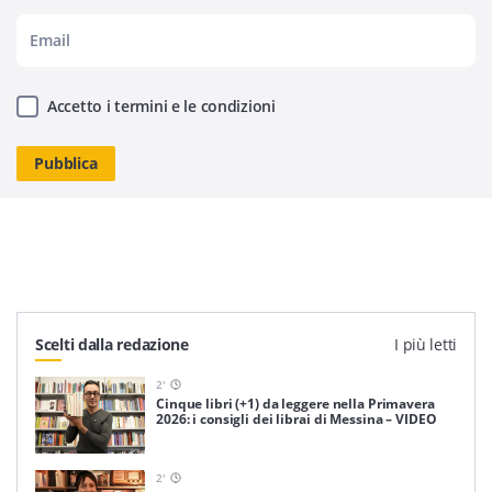
Accetto i termini e le condizioni
Scelti dalla redazione
I più letti
2
'
Cinque libri (+1) da leggere nella Primavera
2026: i consigli dei librai di Messina – VIDEO
2
'