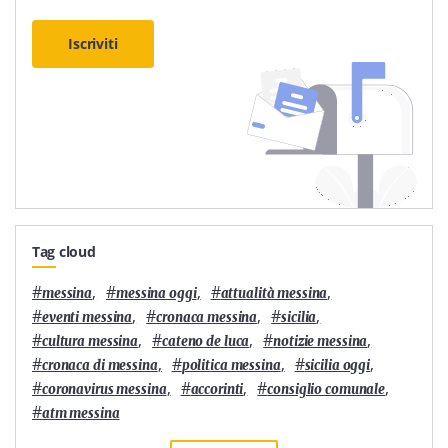
Iscriviti
Tag cloud
#
,
#
,
#
,
messina
messina oggi
attualità messina
#
,
#
,
#
,
eventi messina
cronaca messina
sicilia
#
,
#
,
#
,
cultura messina
cateno de luca
notizie messina
#
,
#
,
#
,
cronaca di messina
politica messina
sicilia oggi
#
,
#
,
#
,
coronavirus messina
accorinti
consiglio comunale
#
atm messina