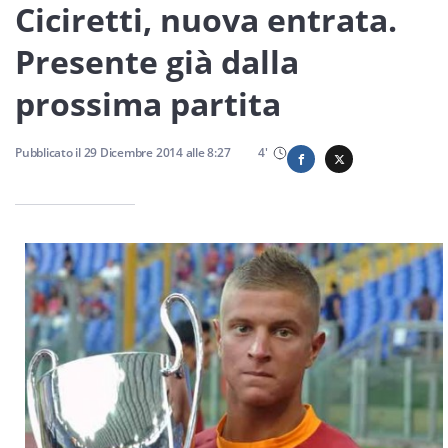
Sicilia
Ciciretti, nuova entrata.
Presente già dalla
prossima partita
Servizi
Pubblicato il
29 Dicembre 2014
alle
8:27
4
'
Resta sempre aggiornato con le ultime news, iscriviti alla
nostra newsletter
Iscriviti