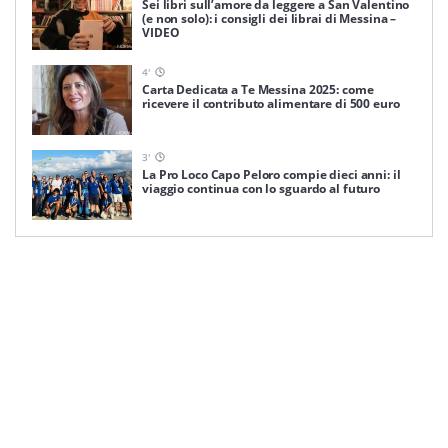
Sei libri sull’amore da leggere a San Valentino
(e non solo): i consigli dei librai di Messina –
VIDEO
4
'
Carta Dedicata a Te Messina 2025: come
ricevere il contributo alimentare di 500 euro
3
'
La Pro Loco Capo Peloro compie dieci anni: il
viaggio continua con lo sguardo al futuro