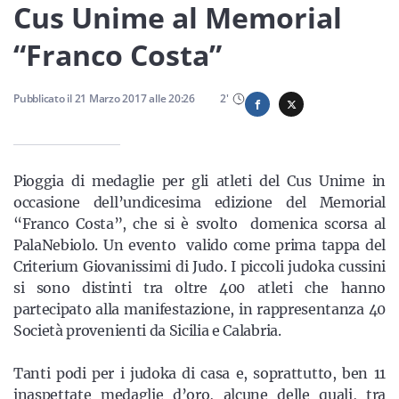
Sicilia
Cus Unime al Memorial
“Franco Costa”
Servizi
Pubblicato il
21 Marzo 2017
alle
20:26
2
'
Pioggia di medaglie per gli atleti del Cus Unime in
Resta sempre aggiornato con le ultime news, iscriviti alla
occasione dell’undicesima edizione del Memorial
nostra newsletter
“Franco Costa”, che si è svolto domenica scorsa al
PalaNebiolo. Un evento valido come prima tappa del
Iscriviti
Criterium Giovanissimi di Judo. I piccoli judoka cussini
si sono distinti tra oltre 400 atleti che hanno
partecipato alla manifestazione, in rappresentanza 40
Società provenienti da Sicilia e Calabria.
Tanti podi per i judoka di casa e, soprattutto, ben 11
inaspettate medaglie d’oro, alcune delle quali, tra