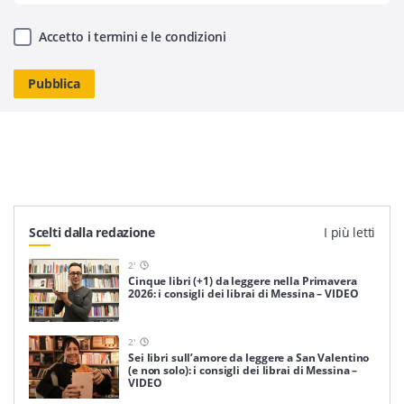
Accetto i termini e le condizioni
Scelti dalla redazione
I più letti
2
'
Cinque libri (+1) da leggere nella Primavera
2026: i consigli dei librai di Messina – VIDEO
2
'
Sei libri sull’amore da leggere a San Valentino
(e non solo): i consigli dei librai di Messina –
VIDEO