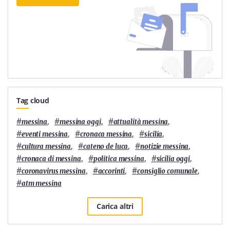
Tag cloud
#
,
#
,
#
,
messina
messina oggi
attualità messina
#
,
#
,
#
,
eventi messina
cronaca messina
sicilia
#
,
#
,
#
,
cultura messina
cateno de luca
notizie messina
#
,
#
,
#
,
cronaca di messina
politica messina
sicilia oggi
#
,
#
,
#
,
coronavirus messina
accorinti
consiglio comunale
#
atm messina
Carica altri