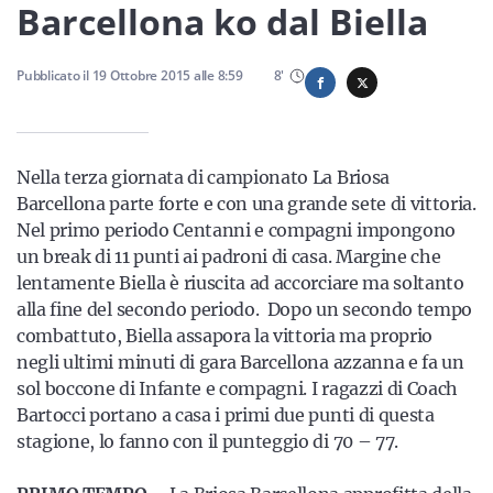
Sicilia
Barcellona ko dal Biella
Pubblicato il
19 Ottobre 2015
alle
8:59
8
'
Servizi
Nella terza giornata di campionato La Briosa
Barcellona parte forte e con una grande sete di vittoria.
Nel primo periodo Centanni e compagni impongono
Resta sempre aggiornato con le ultime news, iscriviti alla
un break di 11 punti ai padroni di casa. Margine che
nostra newsletter
lentamente Biella è riuscita ad accorciare ma soltanto
Iscriviti
alla fine del secondo periodo. Dopo un secondo tempo
combattuto, Biella assapora la vittoria ma proprio
negli ultimi minuti di gara Barcellona azzanna e fa un
sol boccone di Infante e compagni. I ragazzi di Coach
Bartocci portano a casa i primi due punti di questa
stagione, lo fanno con il punteggio di 70 – 77.