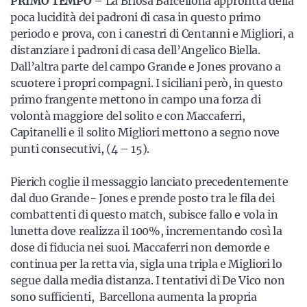
PRIMO TEMPO –
La Briosa Barcellona approfitta della
poca lucidità dei padroni di casa in questo primo
periodo e prova, con i canestri di Centanni e Migliori, a
distanziare i padroni di casa dell’Angelico Biella.
Dall’altra parte del campo Grande e Jones provano a
scuotere i propri compagni. I siciliani però, in questo
primo frangente mettono in campo una forza di
volontà maggiore del solito e con Maccaferri,
Capitanelli e il solito Migliori mettono a segno nove
punti consecutivi, (4 – 15).
Pierich coglie il messaggio lanciato precedentemente
dal duo Grande- Jones e prende posto tra le fila dei
combattenti di questo match, subisce fallo e vola in
lunetta dove realizza il 100%, incrementando così la
dose di fiducia nei suoi. Maccaferri non demorde e
continua per la retta via, sigla una tripla e Migliori lo
segue dalla media distanza. I tentativi di De Vico non
sono sufficienti, Barcellona aumenta la propria