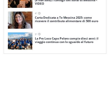
(e non solo): i consigli dei librai di Messina –
VIDEO
4
'
Carta Dedicata a Te Messina 2025: come
ricevere il contributo alimentare di 500 euro
3
'
La Pro Loco Capo Peloro compie dieci anni: il
viaggio continua con lo sguardo al futuro