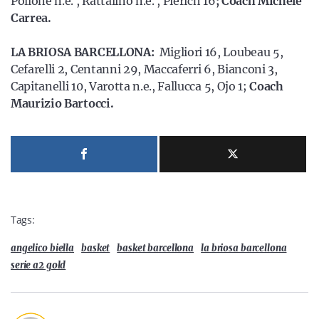
Pollone n.e. , Rattalino n.e. , Pierich 16
; Coach Michele
Carrea.
LA BRIOSA BARCELLONA:
Migliori 16, Loubeau 5,
Cefarelli 2, Centanni 29, Maccaferri 6, Bianconi 3,
Capitanelli 10, Varotta n.e., Fallucca 5, Ojo 1;
Coach
Maurizio Bartocci.
Tags:
angelico biella
basket
basket barcellona
la briosa barcellona
serie a2 gold