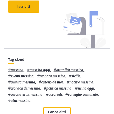
Iscriviti
Tag cloud
#
,
#
,
#
,
messina
messina oggi
attualità messina
#
,
#
,
#
,
eventi messina
cronaca messina
sicilia
#
,
#
,
#
,
cultura messina
cateno de luca
notizie messina
#
,
#
,
#
,
cronaca di messina
politica messina
sicilia oggi
#
,
#
,
#
,
coronavirus messina
accorinti
consiglio comunale
#
atm messina
Carica altri