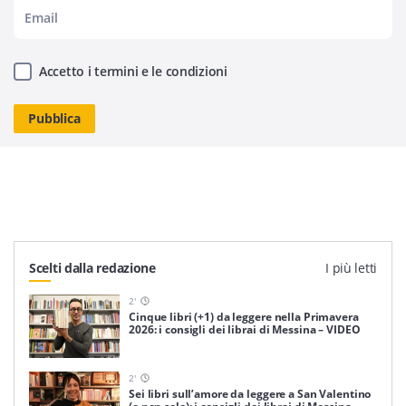
Accetto i termini e le condizioni
Scelti dalla redazione
I più letti
2
'
Cinque libri (+1) da leggere nella Primavera
2026: i consigli dei librai di Messina – VIDEO
2
'
Sei libri sull’amore da leggere a San Valentino