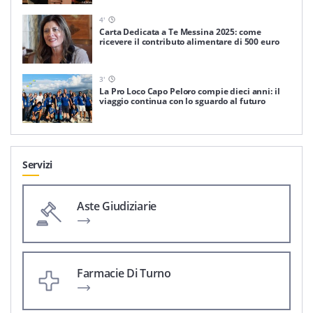
4
'
Carta Dedicata a Te Messina 2025: come
ricevere il contributo alimentare di 500 euro
3
'
La Pro Loco Capo Peloro compie dieci anni: il
viaggio continua con lo sguardo al futuro
Servizi
Aste Giudiziarie
Farmacie Di Turno