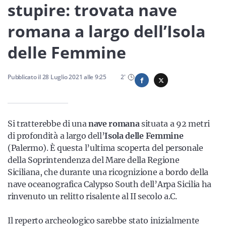
Sicilia
stupire: trovata nave
romana a largo dell’Isola
delle Femmine
Servizi
Pubblicato il
28 Luglio 2021
alle
9:25
2
'
Resta sempre aggiornato con le ultime news, iscriviti alla
nostra newsletter
Si tratterebbe di una
nave romana
situata a 92 metri
di profondità a largo dell’
Isola delle Femmine
Iscriviti
(Palermo). È questa l’ultima scoperta del personale
della Soprintendenza del Mare della Regione
Siciliana, che durante una ricognizione a bordo della
nave oceanografica Calypso South dell’Arpa Sicilia ha
rinvenuto un relitto risalente al II secolo a.C.
Il reperto archeologico sarebbe stato inizialmente