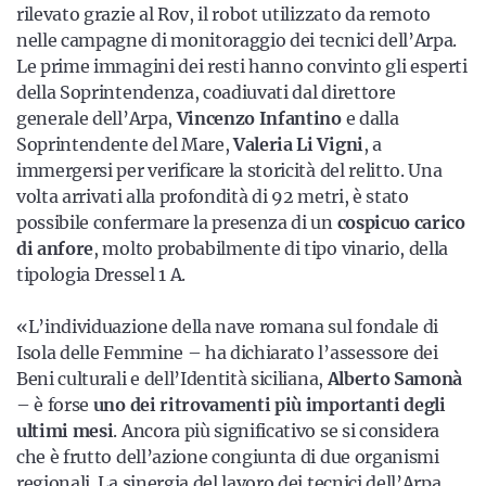
rilevato grazie al Rov, il robot utilizzato da remoto
nelle campagne di monitoraggio dei tecnici dell’Arpa.
Le prime immagini dei resti hanno convinto gli esperti
della Soprintendenza, coadiuvati dal direttore
generale dell’Arpa,
Vincenzo Infantino
e dalla
Soprintendente del Mare,
Valeria Li Vigni
, a
immergersi per verificare la storicità del relitto. Una
volta arrivati alla profondità di 92 metri, è stato
possibile confermare la presenza di un
cospicuo carico
di anfore
, molto probabilmente di tipo vinario, della
tipologia Dressel 1 A.
«L’individuazione della nave romana sul fondale di
Isola delle Femmine – ha dichiarato l’assessore dei
Beni culturali e dell’Identità siciliana,
Alberto Samonà
– è forse
uno dei ritrovamenti più importanti degli
ultimi mesi
. Ancora più significativo se si considera
che è frutto dell’azione congiunta di due organismi
regionali. La sinergia del lavoro dei tecnici dell’Arpa