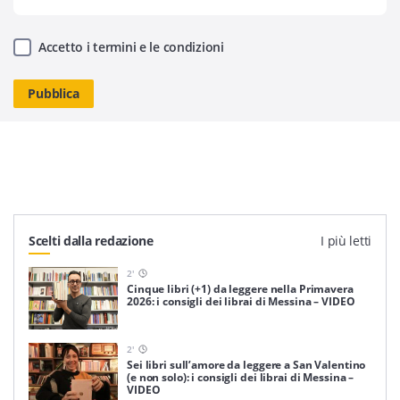
Accetto i termini e le condizioni
Scelti dalla redazione
I più letti
2
'
Cinque libri (+1) da leggere nella Primavera
2026: i consigli dei librai di Messina – VIDEO
2
'
Sei libri sull’amore da leggere a San Valentino
(e non solo): i consigli dei librai di Messina –
VIDEO