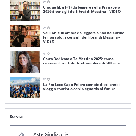
2
'
Cinque libri (+1) da leggere nella Primavera
2026: i consigli dei librai di Messina – VIDEO
2
'
Sei libri sull’amore da leggere a San Valentino
(e non solo): i consigli dei librai di Messina –
VIDEO
4
'
Carta Dedicata a Te Messina 2025: come
ricevere il contributo alimentare di 500 euro
3
'
La Pro Loco Capo Peloro compie dieci anni: il
viaggio continua con lo sguardo al futuro
Servizi
Aste Giudiziarie