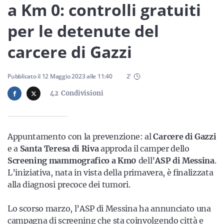
Sicilia
a Km 0: controlli gratuiti
per le detenute del
carcere di Gazzi
Servizi
Pubblicato il
12 Maggio 2023
alle
11:40
2
'
42
Condivisioni
Resta sempre aggiornato con le ultime news, iscriviti alla
nostra newsletter
Appuntamento con la prevenzione: al
Carcere di Gazzi
Iscriviti
e a
Santa Teresa di Riva
approda il camper dello
Screening mammografico a Km0
dell’
ASP di Messina
.
L’iniziativa, nata in vista della primavera, è finalizzata
alla diagnosi precoce dei tumori.
Lo scorso marzo, l’ASP di Messina ha annunciato una
campagna di screening che sta coinvolgendo città e