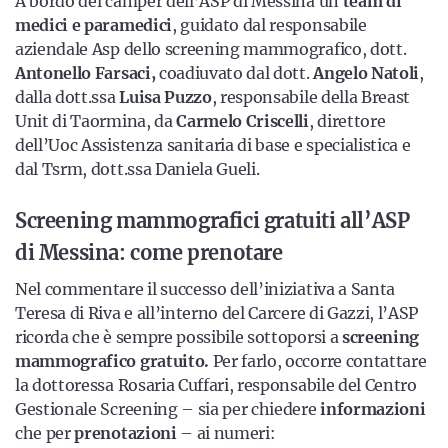
A bordo del camper dell’ASP di Messina un
team di
medici e paramedici
, guidato dal responsabile
aziendale Asp dello screening mammografico, dott.
Antonello Farsaci,
coadiuvato dal dott.
Angelo Natoli
,
dalla dott.ssa
Luisa Puzzo
, responsabile della Breast
Unit di Taormina, da
Carmelo Criscelli
, direttore
dell’Uoc Assistenza sanitaria di base e specialistica e
dal Tsrm, dott.ssa Daniela Gueli.
Screening mammografici gratuiti all’ASP
di Messina: come prenotare
Nel commentare il successo dell’iniziativa a Santa
Teresa di Riva e all’interno del Carcere di Gazzi, l’ASP
ricorda che è sempre possibile sottoporsi a
screening
mammografico gratuito.
Per farlo, occorre contattare
la dottoressa Rosaria Cuffari, responsabile del Centro
Gestionale Screening – sia per chiedere
informazioni
che per
prenotazioni
– ai numeri: