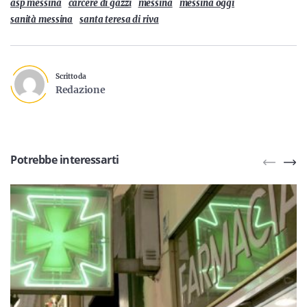
asp messina
carcere di gazzi
messina
messina oggi
sanità messina
santa teresa di riva
Scritto da
Redazione
Potrebbe interessarti