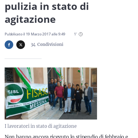
Sicilia
pulizia in stato di
agitazione
Servizi
Pubblicato il
19 Marzo 2017
alle
9:49
1
'
34
Condivisioni
Resta sempre aggiornato con le ultime news, iscriviti alla
nostra newsletter
Iscriviti
I lavoratori in stato di agitazione
Non hanno ancora ricevuto lo stipendio di febbraio e