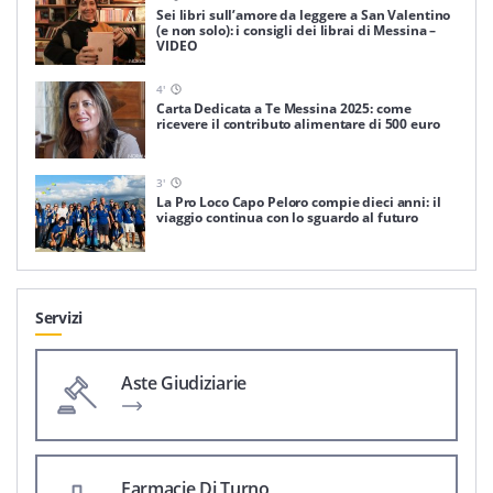
Sei libri sull’amore da leggere a San Valentino
(e non solo): i consigli dei librai di Messina –
VIDEO
4
'
Carta Dedicata a Te Messina 2025: come
ricevere il contributo alimentare di 500 euro
3
'
La Pro Loco Capo Peloro compie dieci anni: il
viaggio continua con lo sguardo al futuro
Servizi
Aste Giudiziarie
Farmacie Di Turno