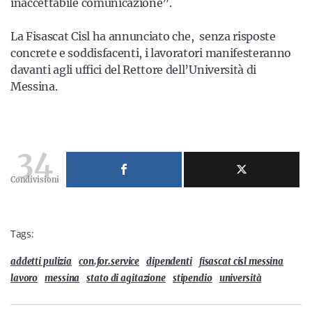
inaccettabile comunicazione”.
La Fisascat Cisl ha annunciato che, senza risposte
concrete e soddisfacenti, i lavoratori manifesteranno
davanti agli uffici del Rettore dell’Università di
Messina.
34
Condivisioni
Tags:
addetti pulizia
con.for.service
dipendenti
fisascat cisl messina
lavoro
messina
stato di agitazione
stipendio
università