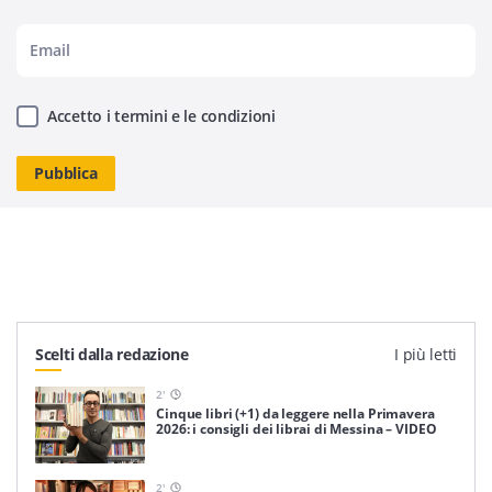
Accetto i termini e le condizioni
Scelti dalla redazione
I più letti
2
'
Cinque libri (+1) da leggere nella Primavera
2026: i consigli dei librai di Messina – VIDEO
2
'