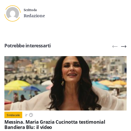
Scritto da
Redazione
Potrebbe interessarti
Sindacale
2
'
Messina. Maria Grazia Cucinotta testimonial
Bandiera Blu: il video